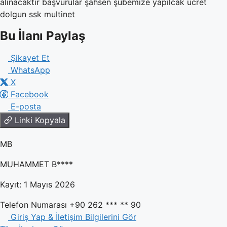
alınacaktır başvurular şahsen şubemize yapilcak ucret
dolgun ssk multinet
Bu İlanı Paylaş
Şikayet Et
WhatsApp
X
Facebook
E-posta
Linki Kopyala
MB
MUHAMMET B****
Kayıt: 1 Mayıs 2026
Telefon Numarası
+90 262 *** ** 90
Giriş Yap & İletişim Bilgilerini Gör