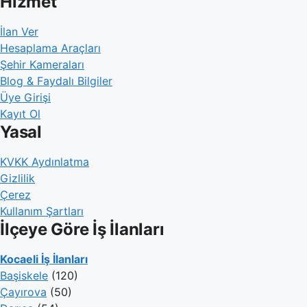
Hizmet
İlan Ver
Hesaplama Araçları
Şehir Kameraları
Blog & Faydalı Bilgiler
Üye Girişi
Kayıt Ol
Yasal
KVKK Aydınlatma
Gizlilik
Çerez
Kullanım Şartları
İlçeye Göre İş İlanları
Kocaeli İş İlanları
Başiskele
(120)
Çayırova
(50)