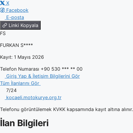
X
Facebook
E-posta
Linki Kopyala
FS
FURKAN S****
Kayıt: 1 Mayıs 2026
Telefon Numarası
+90 530 *** ** 00
Giriş Yap & İletişim Bilgilerini Gör
Tüm İlanlarını Gör
7/24
kocaeli.motokurye.org.tr
Telefonu görüntülemek KVKK kapsamında kayıt altına alınır. 
İlan Bilgileri