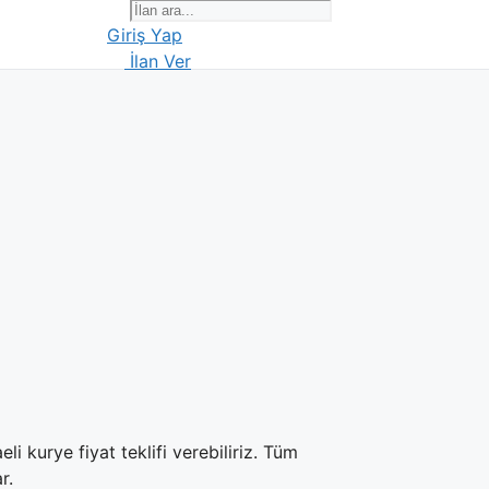
Giriş Yap
İlan Ver
i kurye fiyat teklifi verebiliriz. Tüm
r.