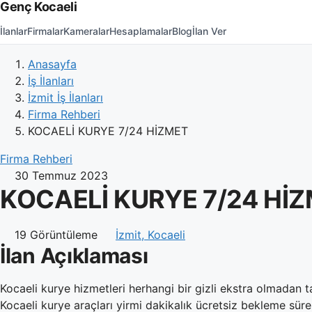
Genç Kocaeli
İlanlar
Firmalar
Kameralar
Hesaplamalar
Blog
İlan Ver
Anasayfa
İş İlanları
İzmit İş İlanları
Firma Rehberi
KOCAELİ KURYE 7/24 HİZMET
Firma Rehberi
30 Temmuz 2023
KOCAELİ KURYE 7/24 Hİ
19 Görüntüleme
İzmit, Kocaeli
İlan Açıklaması
Kocaeli kurye hizmetleri herhangi bir gizli ekstra olmadan ta
Kocaeli kurye araçları yirmi dakikalık ücretsiz bekleme süre