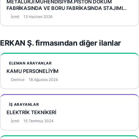
METALURJİ MÜHENDİSİYİM.PİSTON DÖKÜM
FABRİKASINDA VE BORU FABRİKASINDA STAJIMI
YAPTIM.
İzmit
13 Haziran 2026
ERKAN Ş. firmasından diğer ilanlar
ELEMAN ARAYANLAR
KAMU PERSONELİYİM
Derince
18 Ağustos 2024
İŞ ARAYANLAR
ELEKTRİK TEKNİKERİ
İzmit
15 Temmuz 2024