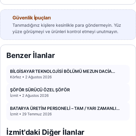
Güvenlik İpuçları
Tanımadığınız kişilere kesinlikle para göndermeyin. Yüz
yüze görüşmeyi ve ürünleri kontrol etmeyi unutmayın.
Benzer İlanlar
BİLGİSAYAR TEKNOLOJİSİ BÖLÜMÜ MEZUN DACİA
DOKKER 2017 PANELVAN ARACIM VAR
Körfez • 2 Ağustos 2026
ŞÖFÖR SÜRÜCÜ ÖZEL ŞÖFÖR
İzmit • 2 Ağustos 2026
BATARYA ÜRETİM PERSONELİ – TAM / YARI ZAMANLI
(YEMEK+YOL)
İzmit • 29 Temmuz 2026
İzmit'daki Diğer İlanlar