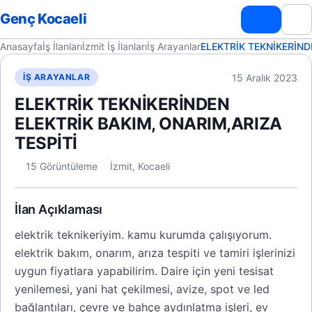
Genç Kocaeli
Anasayfa
İş İlanları
İzmit İş İlanları
İş Arayanlar
ELEKTRİK TEKNİKERİND
15 Aralık 2023
İŞ ARAYANLAR
ELEKTRİK TEKNİKERİNDEN
ELEKTRİK BAKIM, ONARIM,ARIZA
TESPİTİ
15 Görüntüleme
İzmit, Kocaeli
İlan Açıklaması
elektrik teknikeriyim. kamu kurumda çalışıyorum.
elektrik bakım, onarım, arıza tespiti ve tamiri işlerinizi
uygun fiyatlara yapabilirim. Daire için yeni tesisat
yenilemesi, yani hat çekilmesi, avize, spot ve led
bağlantıları, çevre ve bahçe aydınlatma işleri, ev