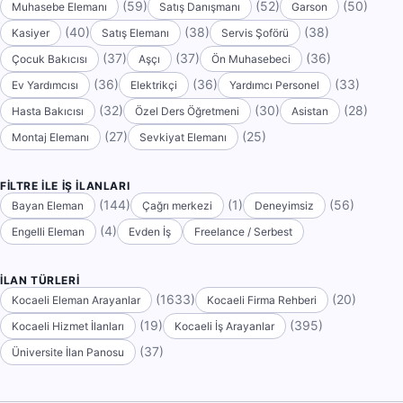
(59)
(52)
(50)
Muhasebe Elemanı
Satış Danışmanı
Garson
(40)
(38)
(38)
Kasiyer
Satış Elemanı
Servis Şoförü
(37)
(37)
(36)
Çocuk Bakıcısı
Aşçı
Ön Muhasebeci
(36)
(36)
(33)
Ev Yardımcısı
Elektrikçi
Yardımcı Personel
(32)
(30)
(28)
Hasta Bakıcısı
Özel Ders Öğretmeni
Asistan
(27)
(25)
Montaj Elemanı
Sevkiyat Elemanı
FILTRE ILE İŞ İLANLARI
(144)
(1)
(56)
Bayan Eleman
Çağrı merkezi
Deneyimsiz
(4)
Engelli Eleman
Evden İş
Freelance / Serbest
İLAN TÜRLERI
(1633)
(20)
Kocaeli Eleman Arayanlar
Kocaeli Firma Rehberi
(19)
(395)
Kocaeli Hizmet İlanları
Kocaeli İş Arayanlar
(37)
Üniversite İlan Panosu