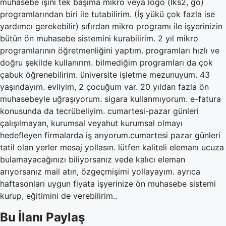
muhasebe işini tek başıma mikro veya logo (lks2, go)
programlarından biri ile tutabilirim. (İş yükü çok fazla ise
yardımcı gerekebilir) sıfırdan mikro programı ile işyerinizin
bütün ön muhasebe sistemini kurabilirim. 2 yıl mikro
programlarının öğretmenliğini yaptım. programları hızlı ve
doğru şekilde kullanırım. bilmediğim programları da çok
çabuk öğrenebilirim. üniversite işletme mezunuyum. 43
yaşındayım. evliyim, 2 çocuğum var. 20 yıldan fazla ön
muhasebeyle uğraşıyorum. sigara kullanmıyorum. e-fatura
konusunda da tecrübeliyim. cumartesi-pazar günleri
çalışılmayan, kurumsal veyahut kurumsal olmayı
hedefleyen firmalarda iş arıyorum.cumartesi pazar günleri
tatil olan yerler mesaj yollasın. lütfen kaliteli elemanı ucuza
bulamayacağınızı biliyorsanız vede kalıcı eleman
arıyorsanız mail atın, özgeçmişimi yollayayım. ayrıca
haftasonları uygun fiyata işyerinize ön muhasebe sistemi
kurup, eğitimini de verebilirim..
Bu İlanı Paylaş