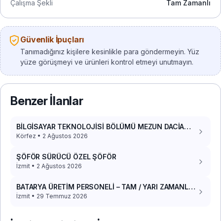
Çalışma Şekli
Tam Zamanlı
Güvenlik İpuçları
Tanımadığınız kişilere kesinlikle para göndermeyin. Yüz
yüze görüşmeyi ve ürünleri kontrol etmeyi unutmayın.
Benzer İlanlar
BİLGİSAYAR TEKNOLOJİSİ BÖLÜMÜ MEZUN DACİA
DOKKER 2017 PANELVAN ARACIM VAR
Körfez • 2 Ağustos 2026
ŞÖFÖR SÜRÜCÜ ÖZEL ŞÖFÖR
İzmit • 2 Ağustos 2026
BATARYA ÜRETİM PERSONELİ – TAM / YARI ZAMANLI
(YEMEK+YOL)
İzmit • 29 Temmuz 2026