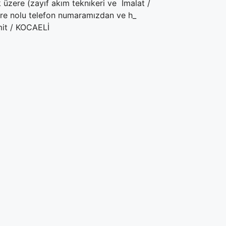
üzere (zayıf akım teknıkeri ve İmalat /
lere nolu telefon numaramızdan ve h_
zmit / KOCAELİ