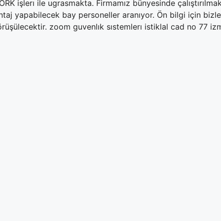
 işlerı ile ugrasmakta. Firmamız bünyesinde çalıştırılmak 
taj yapabilecek bay personeller aranıyor. Ön bilgi için biz
örüşülecektir. zoom guvenlık sıstemlerı istiklal cad no 77 i