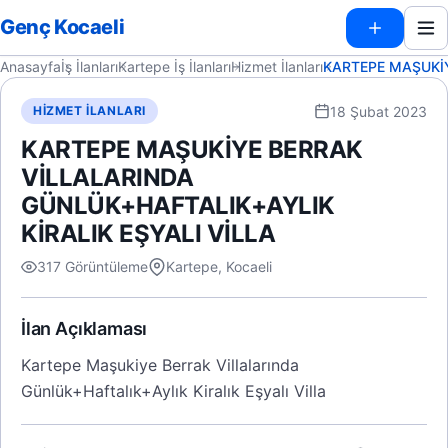
Genç Kocaeli
Anasayfa
İş İlanları
Kartepe İş İlanları
Hizmet İlanları
KARTEPE MAŞUKİY
18 Şubat 2023
HIZMET İLANLARI
KARTEPE MAŞUKİYE BERRAK
VİLLALARINDA
GÜNLÜK+HAFTALIK+AYLIK
KİRALIK EŞYALI VİLLA
317 Görüntüleme
Kartepe, Kocaeli
İlan Açıklaması
Kartepe Maşukiye Berrak Villalarında
Günlük+Haftalık+Aylık Kiralık Eşyalı Villa