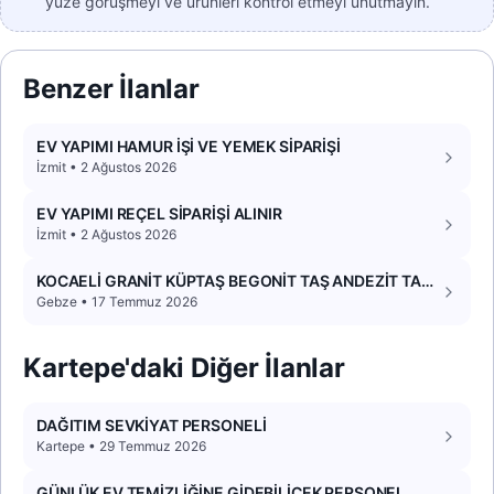
yüze görüşmeyi ve ürünleri kontrol etmeyi unutmayın.
Benzer İlanlar
EV YAPIMI HAMUR İŞİ VE YEMEK SİPARİŞİ
İzmit • 2 Ağustos 2026
EV YAPIMI REÇEL SİPARİŞİ ALINIR
İzmit • 2 Ağustos 2026
KOCAELİ GRANİT KÜPTAŞ BEGONİT TAŞ ANDEZİT TAŞ
UYGULAMA EKİBİYİM HALİL USTA
Gebze • 17 Temmuz 2026
Kartepe'daki Diğer İlanlar
DAĞITIM SEVKİYAT PERSONELİ
Kartepe • 29 Temmuz 2026
GÜNLÜK EV TEMİZLİĞİNE GİDEBİLİCEK PERSONEL