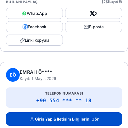
Şikayet Et
BU İLANI PAYLAŞ
WhatsApp
X
Facebook
E-posta
Linki Kopyala
EMRAH Ö****
EÖ
Kayıt: 1 Mayıs 2026
TELEFON NUMARASI
+90 554 *** ** 18
Giriş Yap & İletişim Bilgilerini Gör