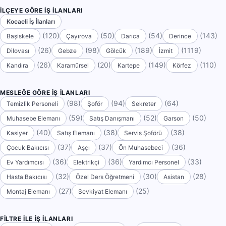
İLÇEYE GÖRE İŞ İLANLARI
Kocaeli İş İlanları
(120)
(50)
(54)
(143)
Başiskele
Çayırova
Darıca
Derince
(26)
(98)
(189)
(1119)
Dilovası
Gebze
Gölcük
İzmit
(26)
(20)
(149)
(110)
Kandıra
Karamürsel
Kartepe
Körfez
MESLEĞE GÖRE İŞ İLANLARI
(98)
(94)
(64)
Temizlik Personeli
Şoför
Sekreter
(59)
(52)
(50)
Muhasebe Elemanı
Satış Danışmanı
Garson
(40)
(38)
(38)
Kasiyer
Satış Elemanı
Servis Şoförü
(37)
(37)
(36)
Çocuk Bakıcısı
Aşçı
Ön Muhasebeci
(36)
(36)
(33)
Ev Yardımcısı
Elektrikçi
Yardımcı Personel
(32)
(30)
(28)
Hasta Bakıcısı
Özel Ders Öğretmeni
Asistan
(27)
(25)
Montaj Elemanı
Sevkiyat Elemanı
FILTRE ILE İŞ İLANLARI