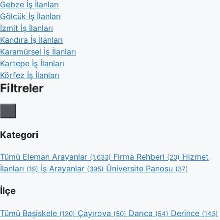
Gebze İş İlanları
Gölcük İş İlanları
İzmit İş İlanları
Kandıra İş İlanları
Karamürsel İş İlanları
Kartepe İş İlanları
Körfez İş İlanları
Filtreler
Kategori
Tümü
Eleman Arayanlar
Firma Rehberi
Hizmet
(1.633)
(20)
İlanları
İş Arayanlar
Üniversite Panosu
(19)
(395)
(37)
İlçe
Tümü
Başiskele
Çayırova
Darıca
Derince
(120)
(50)
(54)
(143)