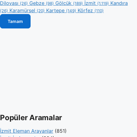
Dilovası
Gebze
Gölcük
İzmit
Kandıra
(26)
(98)
(189)
(1.119)
Karamürsel
Kartepe
Körfez
(26)
(20)
(149)
(110)
Tamam
Popüler Aramalar
İzmit Eleman Arayanlar
(851)