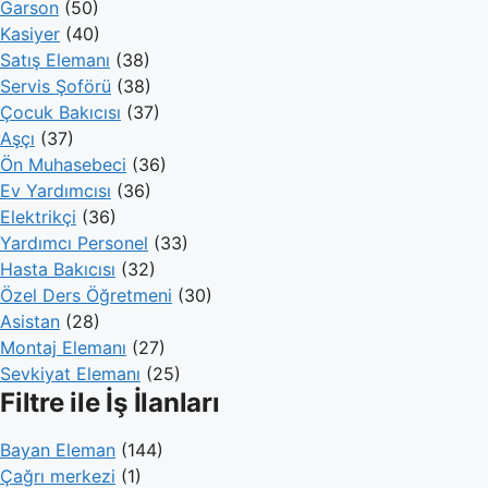
Garson
(50)
Kasiyer
(40)
Satış Elemanı
(38)
Servis Şoförü
(38)
Çocuk Bakıcısı
(37)
Aşçı
(37)
Ön Muhasebeci
(36)
Ev Yardımcısı
(36)
Elektrikçi
(36)
Yardımcı Personel
(33)
Hasta Bakıcısı
(32)
Özel Ders Öğretmeni
(30)
Asistan
(28)
Montaj Elemanı
(27)
Sevkiyat Elemanı
(25)
Filtre ile İş İlanları
Bayan Eleman
(144)
Çağrı merkezi
(1)