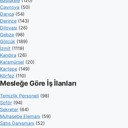
Başiskele
(120)
Çayırova
(50)
Darıca
(54)
Derince
(143)
Dilovası
(26)
Gebze
(98)
Gölcük
(189)
İzmit
(1119)
Kandıra
(26)
Karamürsel
(20)
Kartepe
(149)
Körfez
(110)
Mesleğe Göre İş İlanları
Temizlik Personeli
(98)
Şoför
(94)
Sekreter
(64)
Muhasebe Elemanı
(59)
Satış Danışmanı
(52)