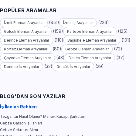
POPÜLER ARAMALAR
(851)
(224)
İzmit Eleman Arayanlar
İzmit İş Arayanlar
(159)
(125)
Gölcük Eleman Arayanlar
Kartepe Eleman Arayanlar
(110)
(101)
Derince Eleman Arayanlar
Başiskele Eleman Arayanlar
(80)
(72)
Körfez Eleman Arayanlar
Gebze Eleman Arayanlar
(43)
(37)
Çayırova Eleman Arayanlar
Darıca Eleman Arayanlar
(32)
(29)
Derince İş Arayanlar
Gölcük İş Arayanlar
BLOG'DAN SON YAZILAR
İş İlanları Rehberi
Tezgahtar Nasıl Olunur? Manav, Kasap, Şarküteri
Gebze Garson İş İlanları
Gebze Sekreter Alımı