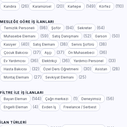
(26)
(20)
(149)
(110)
Kandıra
Karamürsel
Kartepe
Körfez
MESLEĞE GÖRE İŞ İLANLARI
(98)
(94)
(64)
Temizlik Personeli
Şoför
Sekreter
(59)
(52)
(50)
Muhasebe Elemanı
Satış Danışmanı
Garson
(40)
(38)
(38)
Kasiyer
Satış Elemanı
Servis Şoförü
(37)
(37)
(36)
Çocuk Bakıcısı
Aşçı
Ön Muhasebeci
(36)
(36)
(33)
Ev Yardımcısı
Elektrikçi
Yardımcı Personel
(32)
(30)
(28)
Hasta Bakıcısı
Özel Ders Öğretmeni
Asistan
(27)
(25)
Montaj Elemanı
Sevkiyat Elemanı
FILTRE ILE İŞ İLANLARI
(144)
(1)
(56)
Bayan Eleman
Çağrı merkezi
Deneyimsiz
(4)
Engelli Eleman
Evden İş
Freelance / Serbest
İLAN TÜRLERI