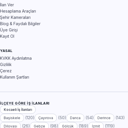
İlan Ver
Hesaplama Araçları
Şehir Kameraları
Blog & Faydalı Bilgiler
Üye Girişi
Kayıt Ol
YASAL
KVKK Aydınlatma
Gizlilik
Çerez
Kullanım Şartları
İLÇEYE GÖRE İŞ İLANLARI
Kocaeli İş İlanları
(120)
(50)
(54)
(143)
Başiskele
Çayırova
Darıca
Derince
(26)
(98)
(189)
(1119)
Dilovası
Gebze
Gölcük
İzmit