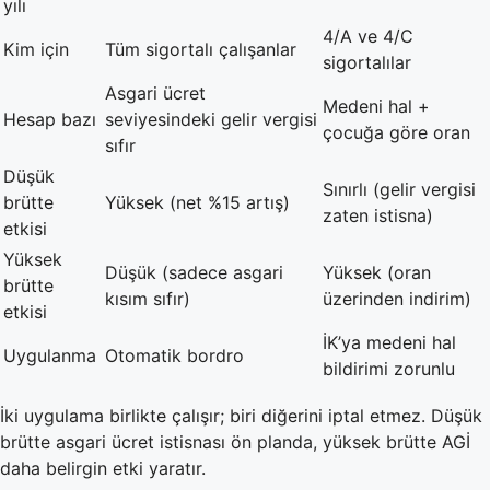
yılı
4/A ve 4/C
Kim için
Tüm sigortalı çalışanlar
sigortalılar
Asgari ücret
Medeni hal +
Hesap bazı
seviyesindeki gelir vergisi
çocuğa göre oran
sıfır
Düşük
Sınırlı (gelir vergisi
brütte
Yüksek (net %15 artış)
zaten istisna)
etkisi
Yüksek
Düşük (sadece asgari
Yüksek (oran
brütte
kısım sıfır)
üzerinden indirim)
etkisi
İK’ya medeni hal
Uygulanma
Otomatik bordro
bildirimi zorunlu
İki uygulama birlikte çalışır; biri diğerini iptal etmez. Düşük
brütte asgari ücret istisnası ön planda, yüksek brütte AGİ
daha belirgin etki yaratır.