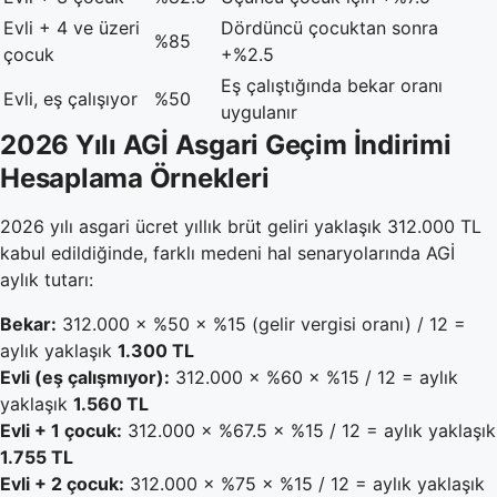
Evli + 4 ve üzeri
Dördüncü çocuktan sonra
%85
çocuk
+%2.5
Eş çalıştığında bekar oranı
Evli, eş çalışıyor
%50
uygulanır
2026 Yılı AGİ Asgari Geçim İndirimi
Hesaplama Örnekleri
2026 yılı asgari ücret yıllık brüt geliri yaklaşık 312.000 TL
kabul edildiğinde, farklı medeni hal senaryolarında AGİ
aylık tutarı:
Bekar:
312.000 × %50 × %15 (gelir vergisi oranı) / 12 =
aylık yaklaşık
1.300 TL
Evli (eş çalışmıyor):
312.000 × %60 × %15 / 12 = aylık
yaklaşık
1.560 TL
Evli + 1 çocuk:
312.000 × %67.5 × %15 / 12 = aylık yaklaşık
1.755 TL
Evli + 2 çocuk:
312.000 × %75 × %15 / 12 = aylık yaklaşık