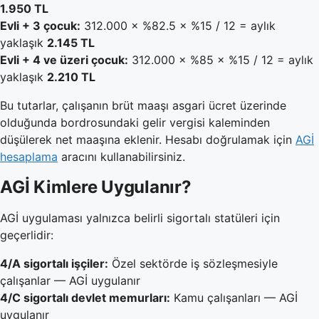
1.950 TL
Evli + 3 çocuk:
312.000 × %82.5 × %15 / 12 = aylık
yaklaşık
2.145 TL
Evli + 4 ve üzeri çocuk:
312.000 × %85 × %15 / 12 = aylık
yaklaşık
2.210 TL
Bu tutarlar, çalışanın brüt maaşı asgari ücret üzerinde
olduğunda bordrosundaki gelir vergisi kaleminden
düşülerek net maaşına eklenir. Hesabı doğrulamak için
AGİ
hesaplama
aracını kullanabilirsiniz.
AGİ Kimlere Uygulanır?
AGİ uygulaması yalnızca belirli sigortalı statüleri için
geçerlidir:
4/A sigortalı işçiler:
Özel sektörde iş sözleşmesiyle
çalışanlar — AGİ uygulanır
4/C sigortalı devlet memurları:
Kamu çalışanları — AGİ
uygulanır