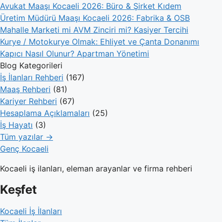
Avukat Maaşı Kocaeli 2026: Büro & Şirket Kıdem
Üretim Müdürü Maaşı Kocaeli 2026: Fabrika & OSB
Mahalle Marketi mi AVM Zinciri mi? Kasiyer Tercihi
Kurye / Motokurye Olmak: Ehliyet ve Çanta Donanımı
Kapıcı Nasıl Olunur? Apartman Yönetimi
Blog Kategorileri
İş İlanları Rehberi
(167)
Maaş Rehberi
(81)
Kariyer Rehberi
(67)
Hesaplama Açıklamaları
(25)
İş Hayatı
(3)
Tüm yazılar →
Genç Kocaeli
Kocaeli iş ilanları, eleman arayanlar ve firma rehberi
Keşfet
Kocaeli İş İlanları