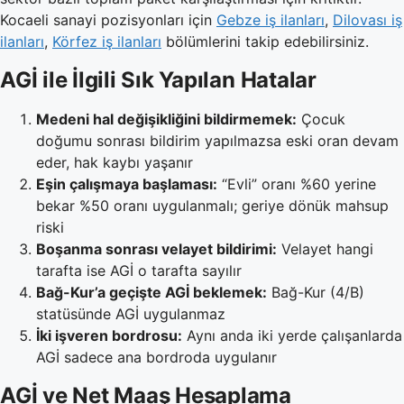
Kocaeli sanayi pozisyonları için
Gebze iş ilanları
,
Dilovası iş
ilanları
,
Körfez iş ilanları
bölümlerini takip edebilirsiniz.
AGİ ile İlgili Sık Yapılan Hatalar
Medeni hal değişikliğini bildirmemek:
Çocuk
doğumu sonrası bildirim yapılmazsa eski oran devam
eder, hak kaybı yaşanır
Eşin çalışmaya başlaması:
“Evli” oranı %60 yerine
bekar %50 oranı uygulanmalı; geriye dönük mahsup
riski
Boşanma sonrası velayet bildirimi:
Velayet hangi
tarafta ise AGİ o tarafta sayılır
Bağ-Kur’a geçişte AGİ beklemek:
Bağ-Kur (4/B)
statüsünde AGİ uygulanmaz
İki işveren bordrosu:
Aynı anda iki yerde çalışanlarda
AGİ sadece ana bordroda uygulanır
AGİ ve Net Maaş Hesaplama