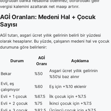
doğrudan banka hesabına ödenmez; bordrodaki gelir
vergisi kalemini azaltarak net maaşı artırır.
AGİ Oranları: Medeni Hal + Çocuk
Sayısı
AGİ tutarı, asgari ücret yıllık gelirinin belirli bir yüzdesi
olarak hesaplanır. Bu yüzde, çalışanın medeni hal ve çocuk
durumuna göre belirlenir:
AGİ
Durum
Açıklama
Oranı
Asgari ücret yıllık gelirinin
Bekar
%50
%50’si baz alınır
Evli, eş
%60
Eş için +%10 eklenir
çalışmıyor
Evli + 1 çocuk
%67.5
İlk çocuk için +%7.5
Evli + 2 çocuk
%75
İkinci çocuk için +%7.5
Evli + 3 çocuk
%82.5
Üçüncü çocuk için +%7.5