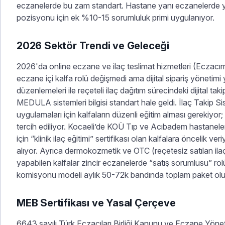
eczanelerde bu zam standart. Hastane yanı eczanelerde yoğ
pozisyonu için ek %10-15 sorumluluk primi uygulanıyor.
2026 Sektör Trendi ve Geleceği
2026'da online eczane ve ilaç teslimat hizmetleri (Eczacı
eczane içi kalfa rolü değişmedi ama dijital sipariş yönetimi 
düzenlemeleri ile reçeteli ilaç dağıtım sürecindeki dijital tak
MEDULA sistemleri bilgisi standart hale geldi. İlaç Takip 
uygulamaları için kalfaların düzenli eğitim alması gerekiyor;
tercih ediliyor. Kocaeli’de KOÜ Tıp ve Acıbadem hastaneler
için “klinik ilaç eğitimi” sertifikası olan kalfalara öncelik v
alıyor. Ayrıca dermokozmetik ve OTC (reçetesiz satılan il
yapabilen kalfalar zincir eczanelerde “satış sorumlusu” rol
komisyonu modeli aylık 50-72k bandında toplam paket olu
MEB Sertifikası ve Yasal Çerçeve
6643 sayılı Türk Eczacıları Birliği Kanunu ve Eczane Yönet