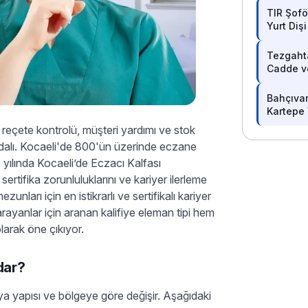
TIR Şofö
Yurt Diş
Tezgaht
Cadde v
Bahçıva
Kartepe 
reçete kontrolü, müşteri yardımı ve stok
k dalı. Kocaeli'de 800'ün üzerinde eczane
 yılında Kocaeli’de Eczacı Kalfası
 sertifika zorunluluklarını ve kariyer ilerleme
ezunları için en istikrarlı ve sertifikalı kariyer
arayanlar için aranan kalifiye eleman tipi hem
olarak öne çıkıyor.
dar?
diya yapısı ve bölgeye göre değişir. Aşağıdaki