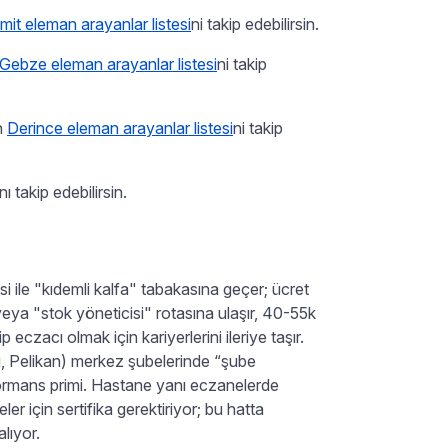
mit eleman arayanlar listesi
ni takip edebilirsin.
Gebze eleman arayanlar listesi
ni takip
n
Derince eleman arayanlar listesi
ni takip
ı takip edebilirsin.
si ile "kıdemli kalfa" tabakasına geçer; ücret
eya "stok yöneticisi" rotasına ulaşır, 40-55k
p eczacı olmak için kariyerlerini ileriye taşır.
vi, Pelikan) merkez şubelerinde “şube
ormans primi. Hastane yanı eczanelerde
ler için sertifika gerektiriyor; bu hatta
lıyor.