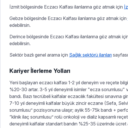
İzmit bölgesinde Eczacı Kalfası ilanlarına göz atmak için
İz
Gebze bölgesinde Eczacı Kalfası ilanlarına göz atmak için
edebilirsin.
Derince bölgesinde Eczacı Kalfası ilanlarına göz atmak içi
edebilirsin.
Sektör bazlı genel arama için
Sağlık sektörü ilanları
sayfasın
Kariyer İlerleme Yolları
Yeni başlayan eczacı kalfası 1-2 yıl deneyim ve reçete bilgi
%20-30 artar. 3-5 yıl deneyimli isimler "ecza sorumlusu" v
bandı. Bazı tecrübeli kalfalar eczacılık fakültesi sınavına giri
7-10 yıl deneyimli kalfalar büyük zincir eczane (Sefa, Sel
sorumlusu” pozisyonuna ulaşır; aylık 55-75k bandı + perf
“klinik ilaç sorumlusu” rolü onkoloji ve dializ kapsamlı reçete
deneyimli kalfalar standart bandın %25-35 üzerinde ücret a