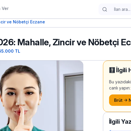
n Ver
ncir ve Nöbetçi Eczane
026: Mahalle, Zincir ve Nöbetçi E
 65.000 TL
🧮 İlgil
Bu yazıdaki
canlı yapın:
Brüt → 
İlgili Ya