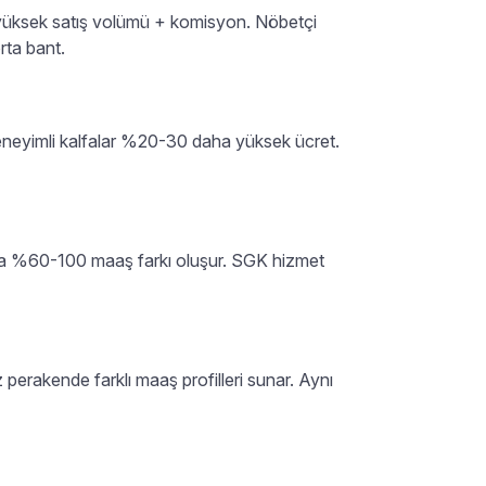
) yüksek satış volümü + komisyon. Nöbetçi
rta bant.
 deneyimli kalfalar %20-30 daha yüksek ücret.
nda %60-100 maaş farkı oluşur. SGK hizmet
erakende farklı maaş profilleri sunar. Aynı