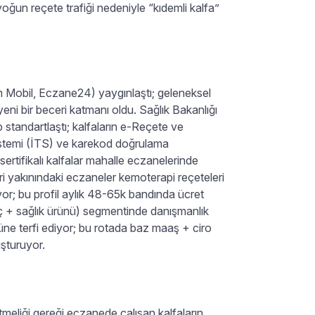
un reçete trafiği nedeniyle “kıdemli kalfa”
m Mobil, Eczane24) yaygınlaştı; geleneksel
yeni bir beceri katmanı oldu. Sağlık Bakanlığı
ip standartlaştı; kalfaların e-Reçete ve
Sistemi (İTS) ve karekod doğrulama
 sertifikalı kalfalar mahalle eczanelerinde
i yakınındaki eczaneler kemoterapi reçeteleri
eriyor; bu profil aylık 48-65k bandında ücret
aç + sağlık ürünü) segmentinde danışmanlık
üne terfi ediyor; bu rotada baz maaş + ciro
şturuyor.
meliği gereği eczanede çalışan kalfaların