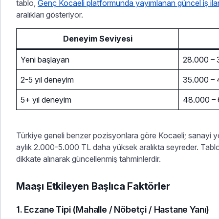
tablo,
Genç Kocaeli platformunda yayımlanan güncel iş ilan
aralıkları gösteriyor.
Deneyim Seviyesi
Yeni başlayan
28.000 – 
2-5 yıl deneyim
35.000 – 
5+ yıl deneyim
48.000 – 
Türkiye geneli benzer pozisyonlara göre Kocaeli; sanayi y
aylık 2.000-5.000 TL daha yüksek aralıkta seyreder. Tablo
dikkate alınarak güncellenmiş tahminlerdir.
Maaşı Etkileyen Başlıca Faktörler
1. Eczane Tipi (Mahalle / Nöbetçi / Hastane Yanı)