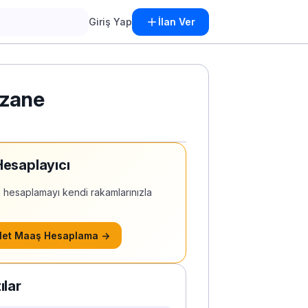
Giriş Yap
İlan Ver
czane
i Hesaplayıcı
 hesaplamayı kendi rakamlarınızla
Net Maaş Hesaplama →
zılar