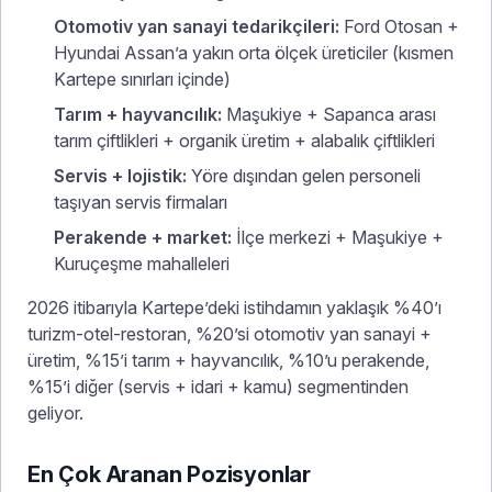
Otomotiv yan sanayi tedarikçileri:
Ford Otosan +
Hyundai Assan’a yakın orta ölçek üreticiler (kısmen
Kartepe sınırları içinde)
Tarım + hayvancılık:
Maşukiye + Sapanca arası
tarım çiftlikleri + organik üretim + alabalık çiftlikleri
Servis + lojistik:
Yöre dışından gelen personeli
taşıyan servis firmaları
Perakende + market:
İlçe merkezi + Maşukiye +
Kuruçeşme mahalleleri
2026 itibarıyla Kartepe’deki istihdamın yaklaşık %40’ı
turizm-otel-restoran, %20’si otomotiv yan sanayi +
üretim, %15’i tarım + hayvancılık, %10’u perakende,
%15’i diğer (servis + idari + kamu) segmentinden
geliyor.
En Çok Aranan Pozisyonlar