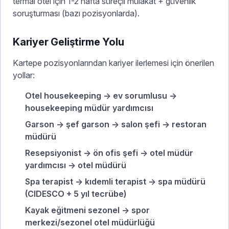
termal otel için 1-2 hafta süreçli mülakat + güvenlik
soruşturması (bazı pozisyonlarda).
Kariyer Geliştirme Yolu
Kartepe pozisyonlarından kariyer ilerlemesi için önerilen
yollar:
Otel housekeeping → ev sorumlusu →
housekeeping müdür yardımcısı
Garson → şef garson → salon şefi → restoran
müdürü
Resepsiyonist → ön ofis şefi → otel müdür
yardımcısı → otel müdürü
Spa terapist → kıdemli terapist → spa müdürü
(CIDESCO + 5 yıl tecrübe)
Kayak eğitmeni sezonel → spor
merkezi/sezonel otel müdürlüğü