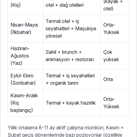
(kayak +
(Kış)
otel + dağ otelleri
otel)
Termal otel + iş
Nisan-Mayıs
Orta-
seyahatleri + Maşukiye
(İlkbahar)
Yüksek
yöresel
Haziran-
Sahil + brunch +
Çok
Ağustos
animasyon + restoran
yüksek
(Yaz)
Eylül-Ekim
Termal + iş seyahatleri
Orta
(Sonbahar)
+ organik tarım
Kasım-Aralık
Orta-
(Kış
Termal + kayak hazırlık
Yüksek
başlangıç)
Yıllık ortalama 8-11 ay aktif çalışma mümkün; Kasım +
Şubat geçiş dönemlerinde bazı pozisyonlar (özellikle