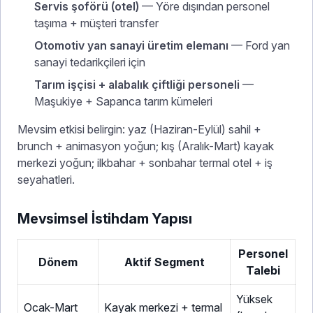
Servis şoförü (otel)
— Yöre dışından personel
taşıma + müşteri transfer
Otomotiv yan sanayi üretim elemanı
— Ford yan
sanayi tedarikçileri için
Tarım işçisi + alabalık çiftliği personeli
—
Maşukiye + Sapanca tarım kümeleri
Mevsim etkisi belirgin: yaz (Haziran-Eylül) sahil +
brunch + animasyon yoğun; kış (Aralık-Mart) kayak
merkezi yoğun; ilkbahar + sonbahar termal otel + iş
seyahatleri.
Mevsimsel İstihdam Yapısı
Personel
Dönem
Aktif Segment
Talebi
Yüksek
Ocak-Mart
Kayak merkezi + termal