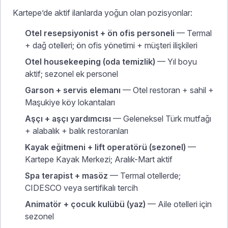
Kartepe’de aktif ilanlarda yoğun olan pozisyonlar:
Otel resepsiyonist + ön ofis personeli
— Termal
+ dağ otelleri; ön ofis yönetimi + müşteri ilişkileri
Otel housekeeping (oda temizlik)
— Yıl boyu
aktif; sezonel ek personel
Garson + servis elemanı
— Otel restoran + sahil +
Maşukiye köy lokantaları
Aşçı + aşçı yardımcısı
— Geleneksel Türk mutfağı
+ alabalık + balık restoranları
Kayak eğitmeni + lift operatörü (sezonel)
—
Kartepe Kayak Merkezi; Aralık-Mart aktif
Spa terapist + masöz
— Termal otellerde;
CIDESCO veya sertifikalı tercih
Animatör + çocuk kulübü (yaz)
— Aile otelleri için
sezonel