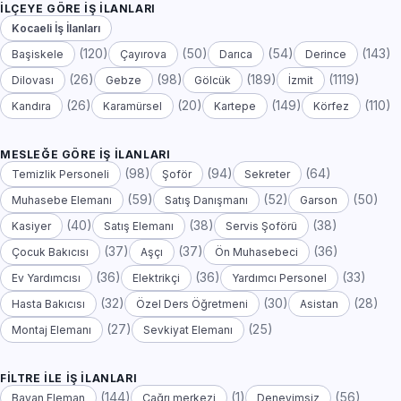
İLÇEYE GÖRE İŞ İLANLARI
Kocaeli İş İlanları
(120)
(50)
(54)
(143)
Başiskele
Çayırova
Darıca
Derince
(26)
(98)
(189)
(1119)
Dilovası
Gebze
Gölcük
İzmit
(26)
(20)
(149)
(110)
Kandıra
Karamürsel
Kartepe
Körfez
MESLEĞE GÖRE İŞ İLANLARI
(98)
(94)
(64)
Temizlik Personeli
Şoför
Sekreter
(59)
(52)
(50)
Muhasebe Elemanı
Satış Danışmanı
Garson
(40)
(38)
(38)
Kasiyer
Satış Elemanı
Servis Şoförü
(37)
(37)
(36)
Çocuk Bakıcısı
Aşçı
Ön Muhasebeci
(36)
(36)
(33)
Ev Yardımcısı
Elektrikçi
Yardımcı Personel
(32)
(30)
(28)
Hasta Bakıcısı
Özel Ders Öğretmeni
Asistan
(27)
(25)
Montaj Elemanı
Sevkiyat Elemanı
FILTRE ILE İŞ İLANLARI
(144)
(1)
(56)
Bayan Eleman
Çağrı merkezi
Deneyimsiz