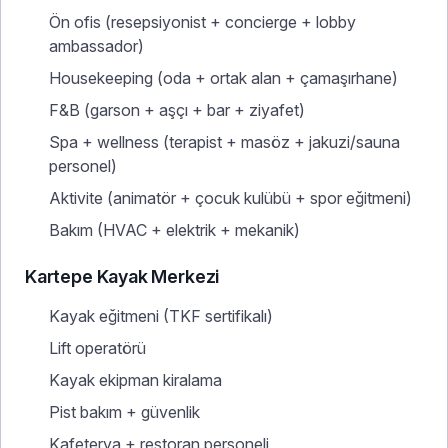
Ön ofis (resepsiyonist + concierge + lobby
ambassador)
Housekeeping (oda + ortak alan + çamaşırhane)
F&B (garson + aşçı + bar + ziyafet)
Spa + wellness (terapist + masöz + jakuzi/sauna
personel)
Aktivite (animatör + çocuk kulübü + spor eğitmeni)
Bakım (HVAC + elektrik + mekanik)
Kartepe Kayak Merkezi
Kayak eğitmeni (TKF sertifikalı)
Lift operatörü
Kayak ekipman kiralama
Pist bakım + güvenlik
Kafeterya + restoran personeli