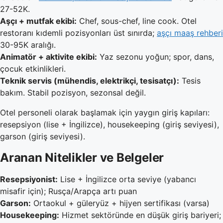
27-52K.
Aşçı + mutfak ekibi:
Chef, sous-chef, line cook. Otel
restoranı kıdemli pozisyonları üst sınırda;
aşçı maaş rehberi
30-95K aralığı.
Animatör + aktivite ekibi:
Yaz sezonu yoğun; spor, dans,
çocuk etkinlikleri.
Teknik servis (mühendis, elektrikçi, tesisatçı):
Tesis
bakım. Stabil pozisyon, sezonsal değil.
Otel personeli olarak başlamak için yaygın giriş kapıları:
resepsiyon (lise + İngilizce), housekeeping (giriş seviyesi),
garson (giriş seviyesi).
Aranan Nitelikler ve Belgeler
Resepsiyonist:
Lise + İngilizce orta seviye (yabancı
misafir için); Rusça/Arapça artı puan
Garson:
Ortaokul + güleryüz + hijyen sertifikası (varsa)
Housekeeping:
Hizmet sektöründe en düşük giriş bariyeri;