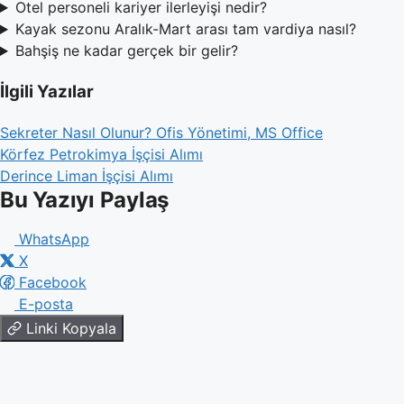
Otel personeli kariyer ilerleyişi nedir?
Kayak sezonu Aralık-Mart arası tam vardiya nasıl?
Bahşiş ne kadar gerçek bir gelir?
İlgili Yazılar
Sekreter Nasıl Olunur? Ofis Yönetimi, MS Office
Körfez Petrokimya İşçisi Alımı
Derince Liman İşçisi Alımı
Bu Yazıyı Paylaş
WhatsApp
X
Facebook
E-posta
Linki Kopyala