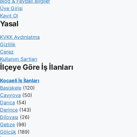
Blog & Faydalı Bilgiler
Üye Girişi
Kayıt Ol
Yasal
KVKK Aydınlatma
Gizlilik
Çerez
Kullanım Şartları
İlçeye Göre İş İlanları
Kocaeli İş İlanları
Başiskele
(120)
Çayırova
(50)
Darıca
(54)
Derince
(143)
Dilovası
(26)
Gebze
(98)
Gölcük
(189)