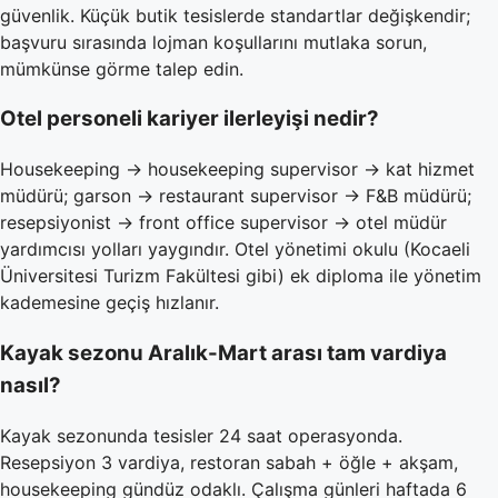
güvenlik. Küçük butik tesislerde standartlar değişkendir;
başvuru sırasında lojman koşullarını mutlaka sorun,
mümkünse görme talep edin.
Otel personeli kariyer ilerleyişi nedir?
Housekeeping → housekeeping supervisor → kat hizmet
müdürü; garson → restaurant supervisor → F&B müdürü;
resepsiyonist → front office supervisor → otel müdür
yardımcısı yolları yaygındır. Otel yönetimi okulu (Kocaeli
Üniversitesi Turizm Fakültesi gibi) ek diploma ile yönetim
kademesine geçiş hızlanır.
Kayak sezonu Aralık-Mart arası tam vardiya
nasıl?
Kayak sezonunda tesisler 24 saat operasyonda.
Resepsiyon 3 vardiya, restoran sabah + öğle + akşam,
housekeeping gündüz odaklı. Çalışma günleri haftada 6