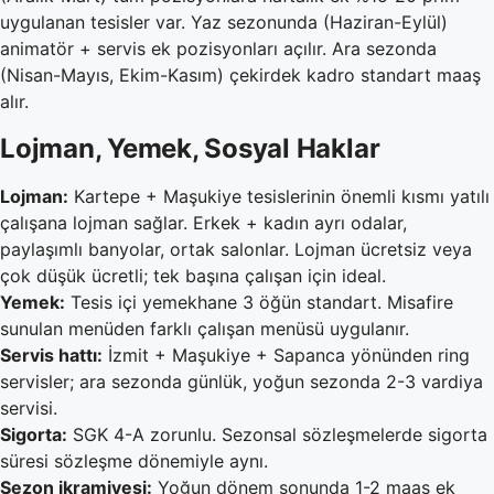
uygulanan tesisler var. Yaz sezonunda (Haziran-Eylül)
animatör + servis ek pozisyonları açılır. Ara sezonda
(Nisan-Mayıs, Ekim-Kasım) çekirdek kadro standart maaş
alır.
Lojman, Yemek, Sosyal Haklar
Lojman:
Kartepe + Maşukiye tesislerinin önemli kısmı yatılı
çalışana lojman sağlar. Erkek + kadın ayrı odalar,
paylaşımlı banyolar, ortak salonlar. Lojman ücretsiz veya
çok düşük ücretli; tek başına çalışan için ideal.
Yemek:
Tesis içi yemekhane 3 öğün standart. Misafire
sunulan menüden farklı çalışan menüsü uygulanır.
Servis hattı:
İzmit + Maşukiye + Sapanca yönünden ring
servisler; ara sezonda günlük, yoğun sezonda 2-3 vardiya
servisi.
Sigorta:
SGK 4-A zorunlu. Sezonsal sözleşmelerde sigorta
süresi sözleşme dönemiyle aynı.
Sezon ikramiyesi:
Yoğun dönem sonunda 1-2 maaş ek