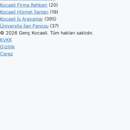
Kocaeli Firma Rehberi
(20)
Kocaeli Hizmet İlanları
(19)
Kocaeli İş Arayanlar
(395)
Üniversite İlan Panosu
(37)
© 2026 Genç Kocaeli. Tüm hakları saklıdır.
KVKK
Gizlilik
Çerez
Genç Kocaeli
İlanlar
Firmalar
Kameralar
Hesaplamalar
Blog
İlan Ver
Giriş Yap
Hesabınız yok mu?
Kayıt olun