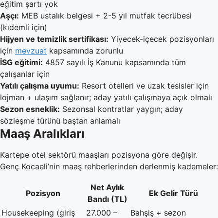
eğitim şartı yok
Aşçı:
MEB ustalık belgesi + 2-5 yıl mutfak tecrübesi
(kıdemli için)
Hijyen ve temizlik sertifikası:
Yiyecek-içecek pozisyonları
için
mevzuat
kapsamında zorunlu
İSG eğitimi:
4857 sayılı İş Kanunu kapsamında tüm
çalışanlar için
Yatılı çalışma uyumu:
Resort otelleri ve uzak tesisler için
lojman + ulaşım sağlanır; aday yatılı çalışmaya açık olmalı
Sezon esneklik:
Sezonsal kontratlar yaygın; aday
sözleşme türünü baştan anlamalı
Maaş Aralıkları
Kartepe otel sektörü maaşları pozisyona göre değişir.
Genç Kocaeli’nin maaş rehberlerinden derlenmiş kademeler:
Net Aylık
Pozisyon
Ek Gelir Türü
Bandı (TL)
Housekeeping (giriş
27.000 –
Bahşiş + sezon