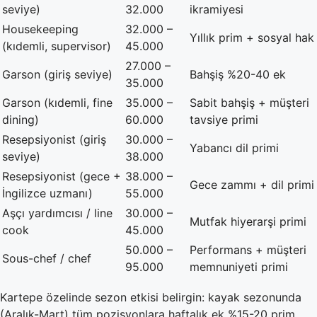
seviye)
32.000
ikramiyesi
Housekeeping
32.000 –
Yıllık prim + sosyal hak
(kıdemli, supervisor)
45.000
27.000 –
Garson (giriş seviye)
Bahşiş %20-40 ek
35.000
Garson (kıdemli, fine
35.000 –
Sabit bahşiş + müşteri
dining)
60.000
tavsiye primi
Resepsiyonist (giriş
30.000 –
Yabancı dil primi
seviye)
38.000
Resepsiyonist (gece +
38.000 –
Gece zammı + dil primi
İngilizce uzmanı)
55.000
Aşçı yardımcısı / line
30.000 –
Mutfak hiyerarşi primi
cook
45.000
50.000 –
Performans + müşteri
Sous-chef / chef
95.000
memnuniyeti primi
Kartepe özelinde sezon etkisi belirgin: kayak sezonunda
(Aralık-Mart) tüm pozisyonlara haftalık ek %15-20 prim