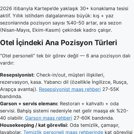
2026 itibarıyla Kartepe’de yaklaşık 30+ konaklama tesisi
aktif. Yıllık istihdam dalgalanması büyük: kış + yaz
sezonlarında pozisyon sayısı %40-50 artar, ara sezon
(Nisan-Mayıs, Ekim-Kasım) çekirdek kadro çalışır.
Otel İçindeki Ana Pozisyon Türleri
“Otel personeli” tek bir görev değil — 6 ana pozisyon dalı
vardır:
Resepsiyonist:
Check-in/out, müşteri ilişkileri,
rezervasyon, kasa. Yabancı dil (özellikle İngilizce, Rusça,
Arapça avantaj).
Resepsiyonist maaş rehberi
27-55K
bandında.
Garson + servis elemanı:
Restoran + kahvaltı + oda
servisi. Bahşiş sistemi nedeniyle net gelir maaşa ek %20-
40 olabilir.
Garson maaş rehberi
27-60K bandında.
Housekeeping / kat görevlisi:
Oda temizlik, çamaşır,
lavabolar.
Temizlik personeli maaş rehberinde
kat görevlisi