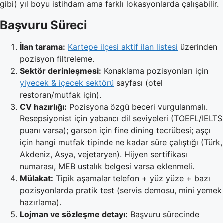
gibi) yıl boyu istihdam ama farklı lokasyonlarda çalışabilir.
Başvuru Süreci
İlan tarama:
Kartepe ilçesi aktif ilan listesi
üzerinden
pozisyon filtreleme.
Sektör derinleşmesi:
Konaklama pozisyonları için
yiyecek & içecek sektörü
sayfası (otel
restoran/mutfak için).
CV hazırlığı:
Pozisyona özgü beceri vurgulanmalı.
Resepsiyonist için yabancı dil seviyeleri (TOEFL/IELTS
puanı varsa); garson için fine dining tecrübesi; aşçı
için hangi mutfak tipinde ne kadar süre çalıştığı (Türk,
Akdeniz, Asya, vejetaryen). Hijyen sertifikası
numarası, MEB ustalık belgesi varsa eklenmeli.
Mülakat:
Tipik aşamalar telefon + yüz yüze + bazı
pozisyonlarda pratik test (servis demosu, mini yemek
hazırlama).
Lojman ve sözleşme detayı:
Başvuru sürecinde