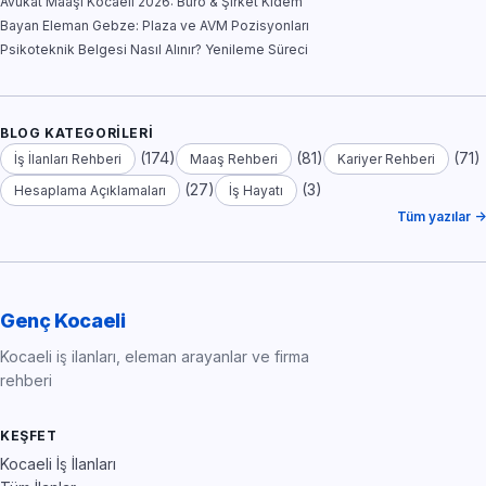
Avukat Maaşı Kocaeli 2026: Büro & Şirket Kıdem
Bayan Eleman Gebze: Plaza ve AVM Pozisyonları
Psikoteknik Belgesi Nasıl Alınır? Yenileme Süreci
BLOG KATEGORILERI
(174)
(81)
(71)
İş İlanları Rehberi
Maaş Rehberi
Kariyer Rehberi
(27)
(3)
Hesaplama Açıklamaları
İş Hayatı
Tüm yazılar →
Genç Kocaeli
Kocaeli iş ilanları, eleman arayanlar ve firma
rehberi
KEŞFET
Kocaeli İş İlanları