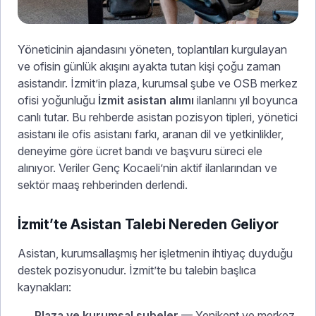
Yöneticinin ajandasını yöneten, toplantıları kurgulayan
ve ofisin günlük akışını ayakta tutan kişi çoğu zaman
asistandır. İzmit’in plaza, kurumsal şube ve OSB merkez
ofisi yoğunluğu
İzmit asistan alımı
ilanlarını yıl boyunca
canlı tutar. Bu rehberde asistan pozisyon tipleri, yönetici
asistanı ile ofis asistanı farkı, aranan dil ve yetkinlikler,
deneyime göre ücret bandı ve başvuru süreci ele
alınıyor. Veriler Genç Kocaeli’nin aktif ilanlarından ve
sektör maaş rehberinden derlendi.
İzmit’te Asistan Talebi Nereden Geliyor
Asistan, kurumsallaşmış her işletmenin ihtiyaç duyduğu
destek pozisyonudur. İzmit’te bu talebin başlıca
kaynakları:
Plaza ve kurumsal şubeler
— Yenikent ve merkez