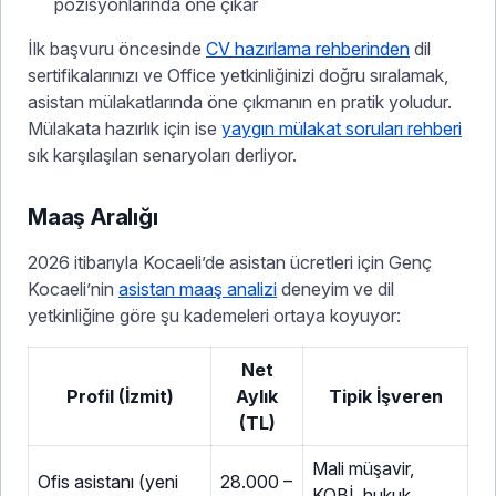
pozisyonlarında öne çıkar
İlk başvuru öncesinde
CV hazırlama rehberinden
dil
sertifikalarınızı ve Office yetkinliğinizi doğru sıralamak,
asistan mülakatlarında öne çıkmanın en pratik yoludur.
Mülakata hazırlık için ise
yaygın mülakat soruları rehberi
sık karşılaşılan senaryoları derliyor.
Maaş Aralığı
2026 itibarıyla Kocaeli’de asistan ücretleri için Genç
Kocaeli’nin
asistan maaş analizi
deneyim ve dil
yetkinliğine göre şu kademeleri ortaya koyuyor:
Net
Profil (İzmit)
Aylık
Tipik İşveren
(TL)
Mali müşavir,
Ofis asistanı (yeni
28.000 –
KOBİ, hukuk