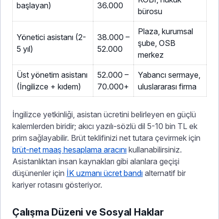
başlayan)
36.000
bürosu
Plaza, kurumsal
Yönetici asistanı (2-
38.000 –
şube, OSB
5 yıl)
52.000
merkez
Üst yönetim asistanı
52.000 –
Yabancı sermaye,
(İngilizce + kıdem)
70.000+
uluslararası firma
İngilizce yetkinliği, asistan ücretini belirleyen en güçlü
kalemlerden biridir; akıcı yazılı-sözlü dil 5-10 bin TL ek
prim sağlayabilir. Brüt teklifinizi net tutara çevirmek için
brüt-net maaş hesaplama aracını
kullanabilirsiniz.
Asistanlıktan insan kaynakları gibi alanlara geçişi
düşünenler için
İK uzmanı ücret bandı
alternatif bir
kariyer rotasını gösteriyor.
Çalışma Düzeni ve Sosyal Haklar