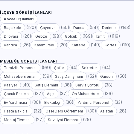
İLÇEYE GÖRE İŞ İLANLARI
Kocaeli İş İlanları
(120)
(50)
(54)
(143)
Başiskele
Çayırova
Darıca
Derince
(26)
(98)
(189)
(1119)
Dilovası
Gebze
Gölcük
İzmit
(26)
(20)
(149)
(110)
Kandıra
Karamürsel
Kartepe
Körfez
MESLEĞE GÖRE İŞ İLANLARI
(98)
(94)
(64)
Temizlik Personeli
Şoför
Sekreter
(59)
(52)
(50)
Muhasebe Elemanı
Satış Danışmanı
Garson
(40)
(38)
(38)
Kasiyer
Satış Elemanı
Servis Şoförü
(37)
(37)
(36)
Çocuk Bakıcısı
Aşçı
Ön Muhasebeci
(36)
(36)
(33)
Ev Yardımcısı
Elektrikçi
Yardımcı Personel
(32)
(30)
(28)
Hasta Bakıcısı
Özel Ders Öğretmeni
Asistan
(27)
(25)
Montaj Elemanı
Sevkiyat Elemanı