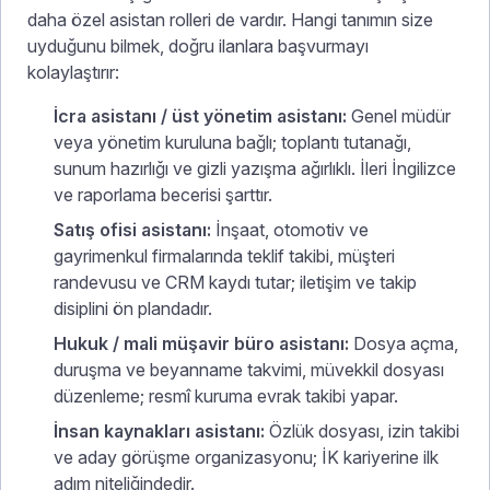
daha özel asistan rolleri de vardır. Hangi tanımın size
uyduğunu bilmek, doğru ilanlara başvurmayı
kolaylaştırır:
İcra asistanı / üst yönetim asistanı:
Genel müdür
veya yönetim kuruluna bağlı; toplantı tutanağı,
sunum hazırlığı ve gizli yazışma ağırlıklı. İleri İngilizce
ve raporlama becerisi şarttır.
Satış ofisi asistanı:
İnşaat, otomotiv ve
gayrimenkul firmalarında teklif takibi, müşteri
randevusu ve CRM kaydı tutar; iletişim ve takip
disiplini ön plandadır.
Hukuk / mali müşavir büro asistanı:
Dosya açma,
duruşma ve beyanname takvimi, müvekkil dosyası
düzenleme; resmî kuruma evrak takibi yapar.
İnsan kaynakları asistanı:
Özlük dosyası, izin takibi
ve aday görüşme organizasyonu; İK kariyerine ilk
adım niteliğindedir.