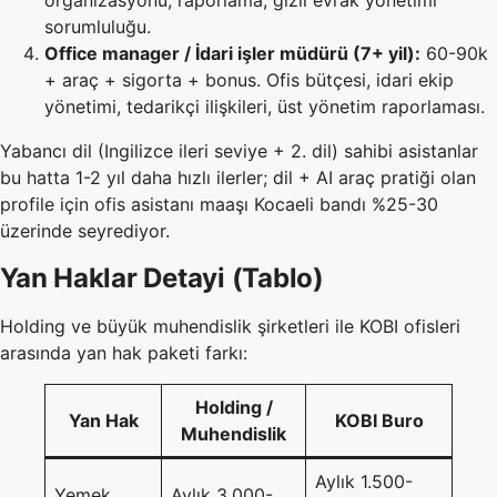
sorumluluğu.
Office manager / İdari işler müdürü (7+ yil):
60-90k
+ araç + sigorta + bonus. Ofis bütçesi, idari ekip
yönetimi, tedarikçi ilişkileri, üst yönetim raporlaması.
Yabancı dil (Ingilizce ileri seviye + 2. dil) sahibi asistanlar
bu hatta 1-2 yıl daha hızlı ilerler; dil + AI araç pratiği olan
profile için ofis asistanı maaşı Kocaeli bandı %25-30
üzerinde seyrediyor.
Yan Haklar Detayi (Tablo)
Holding ve büyük muhendislik şirketleri ile KOBI ofisleri
arasında yan hak paketi farkı:
Holding /
Yan Hak
KOBI Buro
Muhendislik
Aylık 1.500-
Yemek
Aylık 3.000-