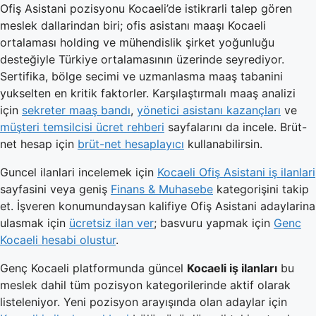
Ofiş Asistani pozisyonu Kocaeli’de istikrarli talep gören
meslek dallarindan biri; ofis asistanı maaşı Kocaeli
ortalaması holding ve mühendislik şirket yoğunluğu
desteğiyle Türkiye ortalamasının üzerinde seyrediyor.
Sertifika, bölge secimi ve uzmanlasma maaş tabanini
yukselten en kritik faktorler. Karşılaştırmalı maaş analizi
için
sekreter maaş bandı
,
yönetici asistanı kazançları
ve
müşteri temsilcisi ücret rehberi
sayfalarını da incele. Brüt-
net hesap için
brüt-net hesaplayıcı
kullanabilirsin.
Guncel ilanlari incelemek için
Kocaeli Ofiş Asistani iş ilanlari
sayfasini veya geniş
Finans & Muhasebe
kategorişini takip
et. İşveren konumundaysan kalifiye Ofiş Asistani adaylarina
ulasmak için
ücretsiz ilan ver
; basvuru yapmak için
Genc
Kocaeli hesabi olustur
.
Genç Kocaeli platformunda güncel
Kocaeli iş ilanları
bu
meslek dahil tüm pozisyon kategorilerinde aktif olarak
listeleniyor. Yeni pozisyon arayışında olan adaylar için