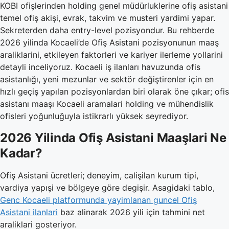
KOBI ofişlerinden holding genel müdürluklerine ofiş asistani
temel ofiş akişi, evrak, takvim ve musteri yardimi yapar.
Sekreterden daha entry-level pozisyondur. Bu rehberde
2026 yilinda Kocaeli’de Ofiş Asistani pozisyonunun maaş
araliklarini, etkileyen faktorleri ve kariyer ilerleme yollarini
detayli inceliyoruz. Kocaeli iş ilanları havuzunda ofis
asistanlığı, yeni mezunlar ve sektör değiştirenler için en
hızlı geçiş yapılan pozisyonlardan biri olarak öne çıkar; ofis
asistanı maaşı Kocaeli aramalari holding ve mühendislik
ofisleri yoğunluğuyla istikrarlı yüksek seyrediyor.
2026 Yilinda Ofiş Asistani Maaşlari Ne
Kadar?
Ofiş Asistani ücretleri; deneyim, calişilan kurum tipi,
vardiya yapışi ve bölgeye göre degişir. Asagidaki tablo,
Genc Kocaeli platformunda yayimlanan guncel Ofiş
Asistani ilanlari
baz alinarak 2026 yili için tahmini net
araliklari gosteriyor.