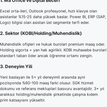
1. MS Office ve Dijital Beceri
Excel orta-ileri, Outlook profesyonel, hızlı klavye olan
asistanlar %15-25 daha yüksek baslar. Power BI, ERP (SAP,
Logo) bilgisi olan asistan üst segmente terfi eder.
2. Sektor (KOBI/Holding/Muhendislik)
Muhendislik ofişleri ve hukuk burolari premium maaş oder.
Holding sigorta + yan hak agirlikli. KOBI muhasebe burolari
standart taban öder ancak öğrenme ortamı zengin.
3. Deneyim Yili
Yeni baslayan ile 5+ yil deneyimli arasında ayni
pozisyonda %60-100 maaş farki olusur. SGK hizmet
dokumu ve referans mektuplari basvuru avantajidir. 3+ yıl
aralıksız holding/muhendislik şirketinde çalışma kıdem
prim katsayısını yükseltir.