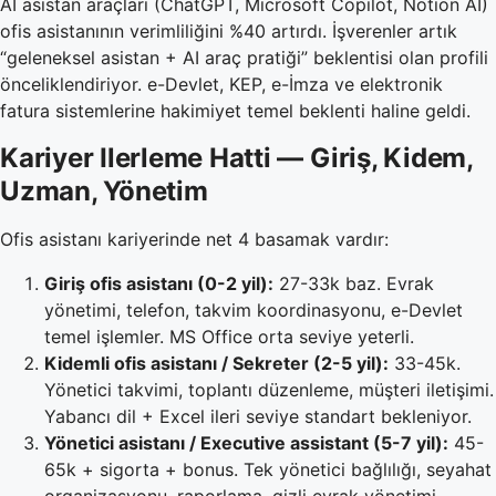
AI asistan araçları (ChatGPT, Microsoft Copilot, Notion AI)
ofis asistanının verimliliğini %40 artırdı. İşverenler artık
“geleneksel asistan + AI araç pratiği” beklentisi olan profili
önceliklendiriyor. e-Devlet, KEP, e-İmza ve elektronik
fatura sistemlerine hakimiyet temel beklenti haline geldi.
Kariyer Ilerleme Hatti — Giriş, Kidem,
Uzman, Yönetim
Ofis asistanı kariyerinde net 4 basamak vardır:
Giriş ofis asistanı (0-2 yil):
27-33k baz. Evrak
yönetimi, telefon, takvim koordinasyonu, e-Devlet
temel işlemler. MS Office orta seviye yeterli.
Kidemli ofis asistanı / Sekreter (2-5 yil):
33-45k.
Yönetici takvimi, toplantı düzenleme, müşteri iletişimi.
Yabancı dil + Excel ileri seviye standart bekleniyor.
Yönetici asistanı / Executive assistant (5-7 yil):
45-
65k + sigorta + bonus. Tek yönetici bağlılığı, seyahat
organizasyonu, raporlama, gizli evrak yönetimi