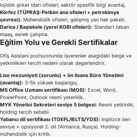
lojistik şirket idari ofisleri; sektör spesifik bilgi avantaj.
Körfez (TÜPRAŞ-Petkim ana ofisleri + petrokimya
çevresi):
Mühendislik ofisleri, gelişmiş yan hak paketi.
Darica / Başiskele (yerel KOBI ofisleri):
Standart taban
maaş, esnek çalışma.
Eğitim Yolu ve Gerekli Sertifikalar
Ofiş Asistani pozisyonunda işverenler asagidaki belge ve
yetkinlikleri tercih nedeni olarak degerlendirir.
Lise mezuniyeti (zorunlu) + ön lisans Büro Yönetimi
(avantaj):
3-5k yüksek başlangıç.
MS Office Uzmanı sertifikası (MOS):
Excel, Word,
PowerPoint, Outlook resmi yeterlilik.
MYK Yönetici Sekreteri seviye 5 belgesi:
Resmi yetkinlik;
holding tercih sebebi.
Yabancı dil sertifikası (TOEFL/IELTS/YDS):
Ingilizce ileri
seviye + opsiyonel 2. dil (Almanca, Rusça). Holding-
mühendislik için kritik.