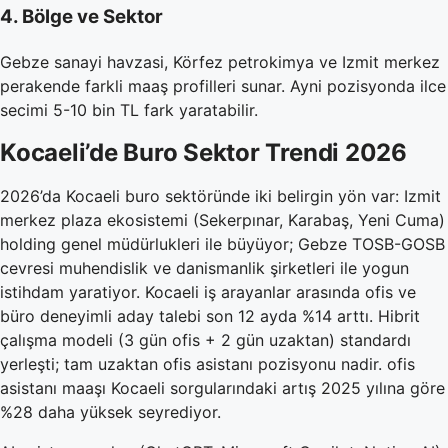
4. Bölge ve Sektor
Gebze sanayi havzasi, Körfez petrokimya ve Izmit merkez
perakende farkli maaş profilleri sunar. Ayni pozisyonda ilce
secimi 5-10 bin TL fark yaratabilir.
Kocaeli’de Buro Sektor Trendi 2026
2026’da Kocaeli buro sektöründe iki belirgin yön var: Izmit
merkez plaza ekosistemi (Sekerpınar, Karabaş, Yeni Cuma)
holding genel müdürlukleri ile büyüyor; Gebze TOSB-GOSB
cevresi muhendislik ve danismanlik şirketleri ile yogun
istihdam yaratiyor. Kocaeli iş arayanlar arasında ofis ve
büro deneyimli aday talebi son 12 ayda %14 arttı. Hibrit
çalışma modeli (3 gün ofis + 2 gün uzaktan) standardı
yerleşti; tam uzaktan ofis asistanı pozisyonu nadir. ofis
asistanı maaşı Kocaeli sorgularındaki artış 2025 yılına göre
%28 daha yüksek seyrediyor.