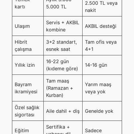
2.500 TL veya
kartı
5.000 TL
nakit
Servis + AKBIL
Ulaşım
AKBIL desteği
kombine
Hibrit
3+2 standart,
Tam ofis veya
çalışma
esnek saat
4+1
16-22 gün
Yıllık izin
14-16 gün
(kıdeme göre)
Tam maaş
Bayram
Yarım maaş
(Ramazan +
ikramiyesi
veya yok
Kurban)
Özel sağlık
Aile dahil + diş
Genelde yok
sigortası
Sertifika +
Eğitim
Sadece
yabancı dil