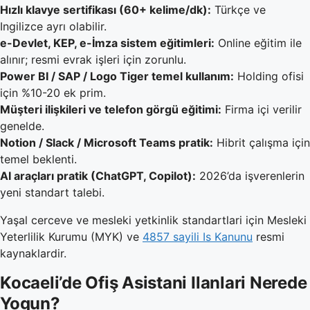
Hızlı klavye sertifikası (60+ kelime/dk):
Türkçe ve
Ingilizce ayrı olabilir.
e-Devlet, KEP, e-İmza sistem eğitimleri:
Online eğitim ile
alınır; resmi evrak işleri için zorunlu.
Power BI / SAP / Logo Tiger temel kullanım:
Holding ofisi
için %10-20 ek prim.
Müşteri ilişkileri ve telefon görgü eğitimi:
Firma içi verilir
genelde.
Notion / Slack / Microsoft Teams pratik:
Hibrit çalışma için
temel beklenti.
AI araçları pratik (ChatGPT, Copilot):
2026’da işverenlerin
yeni standart talebi.
Yaşal cerceve ve mesleki yetkinlik standartlari için Mesleki
Yeterlilik Kurumu (MYK) ve
4857 sayili Is Kanunu
resmi
kaynaklardir.
Kocaeli’de Ofiş Asistani Ilanlari Nerede
Yogun?