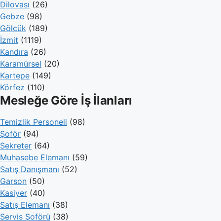
Dilovası
(26)
Gebze
(98)
Gölcük
(189)
İzmit
(1119)
Kandıra
(26)
Karamürsel
(20)
Kartepe
(149)
Körfez
(110)
Mesleğe Göre İş İlanları
Temizlik Personeli
(98)
Şoför
(94)
Sekreter
(64)
Muhasebe Elemanı
(59)
Satış Danışmanı
(52)
Garson
(50)
Kasiyer
(40)
Satış Elemanı
(38)
Servis Şoförü
(38)