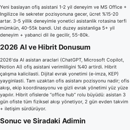
Yeni baslayan ofiş asistani 1-2 yil deneyim ve MS Office +
Ingilizce ile sekreter pozisyonuna gecer, ücret %15-20
artar. 3-5 yillik deneyimle yonetici asistanlik rotasina terfi
mümkün, 40-55k bandi. Ust duzey asistanliga 5+ yil
deneyim + yabanci dil ile gecilir, 55-80k.
2026 AI ve Hibrit Donusum
2026'da AI asistan araclari (ChatGPT, Microsoft Copilot,
Notion AI) ofiş asistani verimliligini %40 artirdi. Hibrit
çalışma kalicilasti. Dijital evrak yonetimi (e-imza, KEP)
yayginlasti. Tam uzaktan ofis asistanı pozisyonu nadir; ofis
akışı, ekip koordinasyonu ve gizli evrak yönetimi yüz yüze
yapılır. Hibrit ofislerde “office hub” rolu büyüdü: asistan 3
gün ofiste tüm fiziksel akışı yönetiyor, 2 gün evden takvim
+ iletişim sürdürüyor.
Sonuc ve Siradaki Adimin