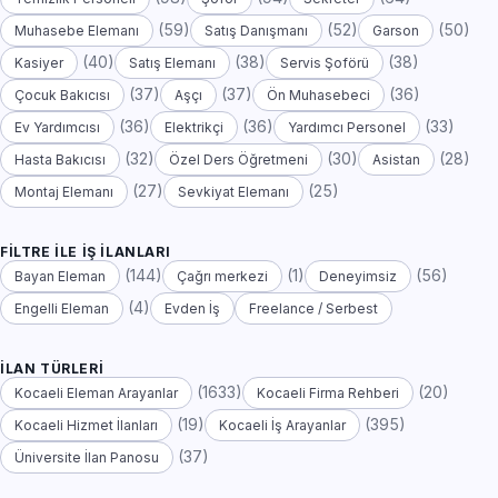
(59)
(52)
(50)
Muhasebe Elemanı
Satış Danışmanı
Garson
(40)
(38)
(38)
Kasiyer
Satış Elemanı
Servis Şoförü
(37)
(37)
(36)
Çocuk Bakıcısı
Aşçı
Ön Muhasebeci
(36)
(36)
(33)
Ev Yardımcısı
Elektrikçi
Yardımcı Personel
(32)
(30)
(28)
Hasta Bakıcısı
Özel Ders Öğretmeni
Asistan
(27)
(25)
Montaj Elemanı
Sevkiyat Elemanı
FILTRE ILE İŞ İLANLARI
(144)
(1)
(56)
Bayan Eleman
Çağrı merkezi
Deneyimsiz
(4)
Engelli Eleman
Evden İş
Freelance / Serbest
İLAN TÜRLERI
(1633)
(20)
Kocaeli Eleman Arayanlar
Kocaeli Firma Rehberi
(19)
(395)
Kocaeli Hizmet İlanları
Kocaeli İş Arayanlar
(37)
Üniversite İlan Panosu