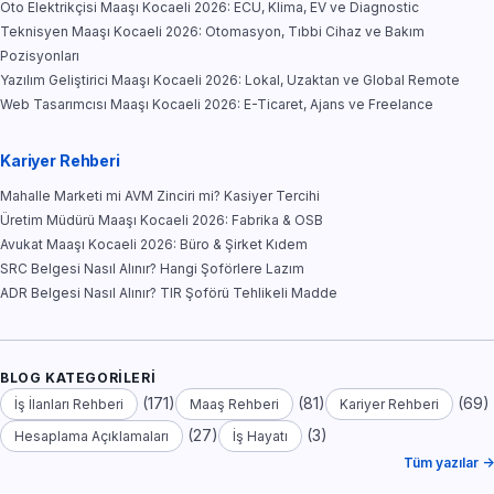
Oto Elektrikçisi Maaşı Kocaeli 2026: ECU, Klima, EV ve Diagnostic
Teknisyen Maaşı Kocaeli 2026: Otomasyon, Tıbbi Cihaz ve Bakım
Pozisyonları
Yazılım Geliştirici Maaşı Kocaeli 2026: Lokal, Uzaktan ve Global Remote
Web Tasarımcısı Maaşı Kocaeli 2026: E-Ticaret, Ajans ve Freelance
Kariyer Rehberi
Mahalle Marketi mi AVM Zinciri mi? Kasiyer Tercihi
Üretim Müdürü Maaşı Kocaeli 2026: Fabrika & OSB
Avukat Maaşı Kocaeli 2026: Büro & Şirket Kıdem
SRC Belgesi Nasıl Alınır? Hangi Şoförlere Lazım
ADR Belgesi Nasıl Alınır? TIR Şoförü Tehlikeli Madde
BLOG KATEGORILERI
(171)
(81)
(69)
İş İlanları Rehberi
Maaş Rehberi
Kariyer Rehberi
(27)
(3)
Hesaplama Açıklamaları
İş Hayatı
Tüm yazılar →