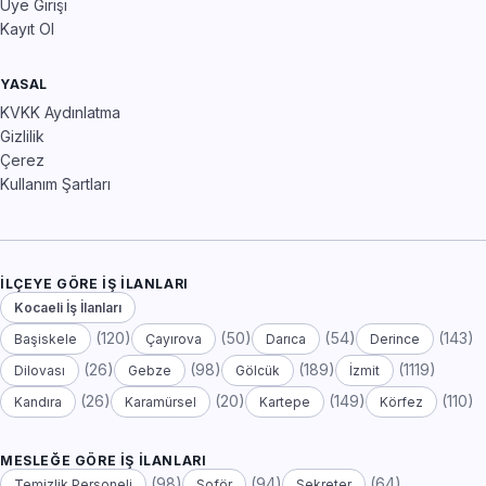
Üye Girişi
Kayıt Ol
YASAL
KVKK Aydınlatma
Gizlilik
Çerez
Kullanım Şartları
İLÇEYE GÖRE İŞ İLANLARI
Kocaeli İş İlanları
(120)
(50)
(54)
(143)
Başiskele
Çayırova
Darıca
Derince
(26)
(98)
(189)
(1119)
Dilovası
Gebze
Gölcük
İzmit
(26)
(20)
(149)
(110)
Kandıra
Karamürsel
Kartepe
Körfez
MESLEĞE GÖRE İŞ İLANLARI
(98)
(94)
(64)
Temizlik Personeli
Şoför
Sekreter