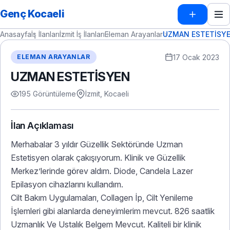
Genç Kocaeli
Anasayfa
İş İlanları
İzmit İş İlanları
Eleman Arayanlar
UZMAN ESTETİSY
17 Ocak 2023
ELEMAN ARAYANLAR
UZMAN ESTETİSYEN
195 Görüntüleme
İzmit, Kocaeli
İlan Açıklaması
Merhabalar 3 yıldır Güzellik Sektöründe Uzman
Estetisyen olarak çakışıyorum. Klinik ve Güzellik
Merkez’lerinde görev aldım. Diode, Candela Lazer
Epilasyon cihazlarını kullandım.
Cilt Bakım Uygulamaları, Collagen İp, Cilt Yenileme
İşlemleri gibi alanlarda deneyimlerim mevcut. 826 saatlik
Uzmanlık Ve Ustalık Belgem Mevcut. Kaliteli bir klinik