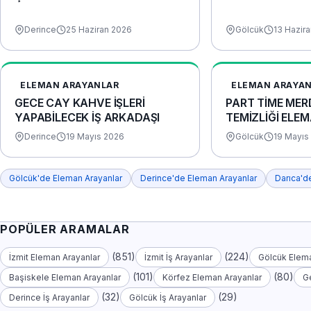
Derince
25 Haziran 2026
Gölcük
13 Hazir
ELEMAN ARAYANLAR
ELEMAN ARAYA
GECE CAY KAHVE İŞLERİ
PART TİME MER
YAPABİLECEK İŞ ARKADAŞI
TEMİZLİĞİ ELEM
Derince
19 Mayıs 2026
Gölcük
19 Mayıs
Gölcük'de Eleman Arayanlar
Derince'de Eleman Arayanlar
Darıca'd
POPÜLER ARAMALAR
(851)
(224)
İzmit Eleman Arayanlar
İzmit İş Arayanlar
Gölcük Elema
(101)
(80)
Başiskele Eleman Arayanlar
Körfez Eleman Arayanlar
G
(32)
(29)
Derince İş Arayanlar
Gölcük İş Arayanlar