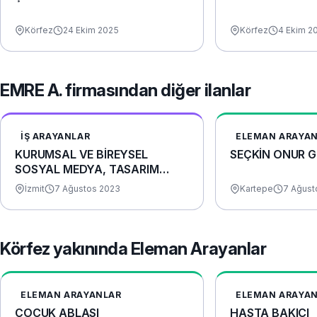
Körfez
24 Ekim 2025
Körfez
4 Ekim 2
EMRE A. firmasından diğer ilanlar
İŞ ARAYANLAR
ELEMAN ARAYA
KURUMSAL VE BİREYSEL
SEÇKİN ONUR G
SOSYAL MEDYA, TASARIM
HİZMETLERİ
İzmit
7 Ağustos 2023
Kartepe
7 Ağust
Körfez yakınında Eleman Arayanlar
ELEMAN ARAYANLAR
ELEMAN ARAYA
ÇOCUK ABLASI
HASTA BAKICI