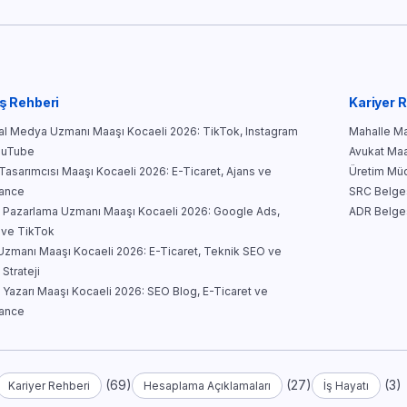
ş Rehberi
Kariyer 
l Medya Uzmanı Maaşı Kocaeli 2026: TikTok, Instagram
Mahalle Mar
ouTube
Avukat Maa
asarımcısı Maaşı Kocaeli 2026: E-Ticaret, Ajans ve
Üretim Müd
lance
SRC Belges
al Pazarlama Uzmanı Maaşı Kocaeli 2026: Google Ads,
ADR Belges
 ve TikTok
zmanı Maaşı Kocaeli 2026: E-Ticaret, Teknik SEO ve
 Strateji
k Yazarı Maaşı Kocaeli 2026: SEO Blog, E-Ticaret ve
lance
(69)
(27)
(3)
Kariyer Rehberi
Hesaplama Açıklamaları
İş Hayatı