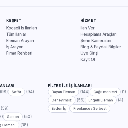
KEŞFET
HIZMET
Kocaeli İş İlanları
İlan Ver
Tüm İlanlar
Hesaplama Araçları
Eleman Arayan
Şehir Kameraları
İş Arayan
Blog & Faydalı Bilgiler
Firma Rehberi
Üye Girişi
Kayıt Ol
LANLARI
FILTRE ILE İŞ İLANLARI
(98)
(94)
(144)
(1)
Şoför
Bayan Eleman
Çağrı merkezi
(56)
(4)
Deneyimsiz
Engelli Eleman
(59)
Evden İş
Freelance / Serbest
2)
(50)
Garson
(38)
ş Elemanı