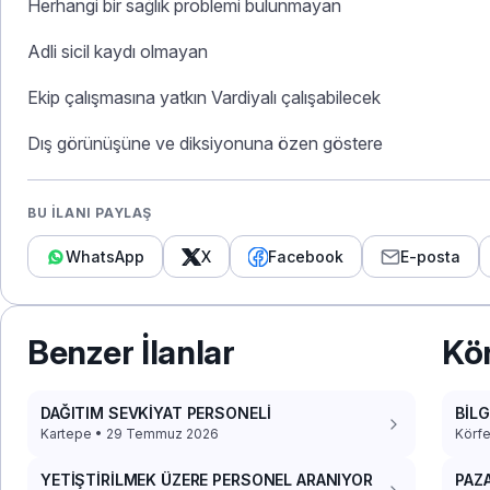
Herhangi bir sağlık problemi bulunmayan
Adli sicil kaydı olmayan
Ekip çalışmasına yatkın Vardiyalı çalışabilecek
Dış görünüşüne ve diksiyonuna özen göstere
BU İLANI PAYLAŞ
WhatsApp
X
Facebook
E-posta
Benzer İlanlar
Kör
DAĞITIM SEVKİYAT PERSONELİ
BİL
DAC
Kartepe • 29 Temmuz 2026
Körfe
YETİŞTİRİLMEK ÜZERE PERSONEL ARANIYOR
PAZ