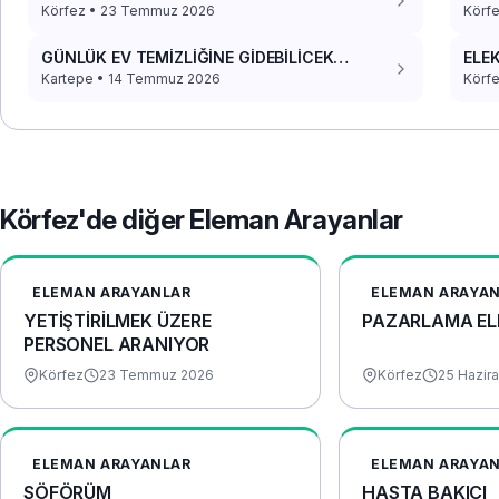
Körfez • 23 Temmuz 2026
Körfe
GÜNLÜK EV TEMİZLİĞİNE GİDEBİLİCEK
ELEK
PERSONEL
Kartepe • 14 Temmuz 2026
Körfe
Körfez'de diğer Eleman Arayanlar
ELEMAN ARAYANLAR
ELEMAN ARAYA
YETİŞTİRİLMEK ÜZERE
PAZARLAMA EL
PERSONEL ARANIYOR
Körfez
23 Temmuz 2026
Körfez
25 Hazir
ELEMAN ARAYANLAR
ELEMAN ARAYA
ŞÖFÖRÜM
HASTA BAKICI