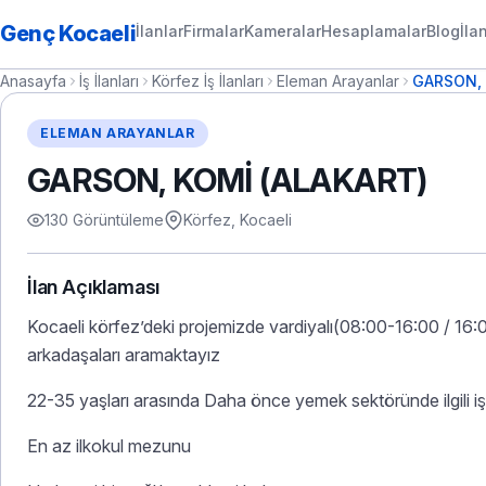
Genç Kocaeli
İlanlar
Firmalar
Kameralar
Hesaplamalar
Blog
İla
Anasayfa
İş İlanları
Körfez İş İlanları
Eleman Arayanlar
GARSON, 
ELEMAN ARAYANLAR
GARSON, KOMİ (ALAKART)
130 Görüntüleme
Körfez, Kocaeli
İlan Açıklaması
Kocaeli körfez’deki projemizde vardiyalı(08:00-16:00 / 16:
arkadaşaları aramaktayız
22-35 yaşları arasında Daha önce yemek sektöründe ilgili iş
En az ilkokul mezunu