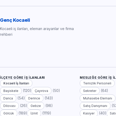
Genç Kocaeli
Kocaeli iş ilanları, eleman arayanlar ve firma
rehberi
İLÇEYE GÖRE İŞ İLANLARI
MESLEĞE GÖRE İŞ İ
Kocaeli İş İlanları
Temizlik Personeli
(120)
(50)
(64)
Başiskele
Çayırova
Sekreter
(54)
(143)
Darıca
Derince
Muhasebe Elemanı
(26)
(98)
(5
Dilovası
Gebze
Satış Danışmanı
(189)
(1119)
(40)
Gölcük
İzmit
Kasiyer
Satı