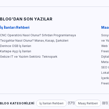
BLOG'DAN SON YAZILAR
İş İlanları Rehberi
Maa
CNC Operatörü Nasıl Olunur? Sıfırdan Programlamaya
Sosya
Tezgahtar Nasıl Olunur? Manav, Kasap, Şarküteri
ve Y
Derince OSB İş İlanları
Web T
Kartepe Aşçı İş İlanları
Free
Gebze IT ve Yazılım Sektörü: Teknopark
Dijit
Meta
SEO U
Lokal
İçeri
Free
(171)
(81)
BLOG KATEGORILERI
İş İlanları Rehberi
Maaş Rehberi