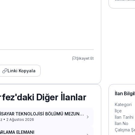
Şikayet Et
Linki Kopyala
İlan Bilgi
fez'daki Diğer İlanlar
Kategori
İlçe
GİSAYAR TEKNOLOJİSİ BÖLÜMÜ MEZUN
İlan Tarihi
İA DOKKER 2017 PANELVAN ARACIM VAR
z • 2 Ağustos 2026
İlan No
Çalışma Şe
ARLAMA ELEMANI