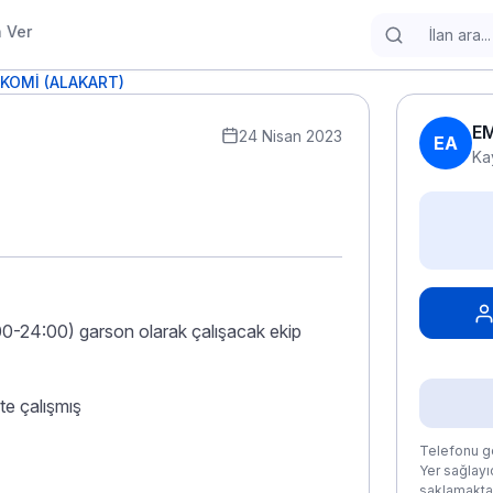
n Ver
KOMİ (ALAKART)
E
24 Nisan 2023
EA
Ka
00-24:00) garson olarak çalışacak ekip
te çalışmış
Telefonu gö
Yer sağlayıc
saklamaktad