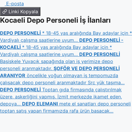
E-posta
Linki Kopyala
Kocaeli Depo Personeli İş İlanları
DEPO PERSONELİ
* 18-45 yaş aralığında Bay adaylar için *
Vardiyalı çalışma saatlerine uyum…
DEPO PERSONELİ -
KOCAELİ
* 18-45 yaş aralığında Bay adaylar için *
Vardiyalı çalışma saatlerine uyum…
DEPO PERSONELİ
Başiskele Yuvacık sapağında olan iş yerimize depo
personeli aranmaktadır.
ŞOFÖR VE DEPO PERSONELİ
ARANIYOR
öncelikle yoğun olmayan iş tempomuzda
çalışacak depo personeli aranmaktadır Src yük taşıma…
DEPO PERSONELİ
Toptan gıda firmasında çalıştırılmak
üzere, askerliğini yapmış, İzmit merkezde ikamet eden,
depoya…
DEPO ELEMANI
mete el sanatları depo personeli
toptan satış yapan firmamızda rafa ürün basacak…