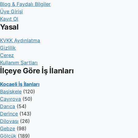
Blog & Faydalı Bilgiler
Üye Girişi
Kayıt Ol
Yasal
KVKK Aydınlatma
Gizlilik
Çerez
Kullanım Şartları
İlçeye Göre İş İlanları
Kocaeli İş İlanları
Başiskele
(120)
Çayırova
(50)
Darıca
(54)
Derince
(143)
Dilovası
(26)
Gebze
(98)
Gölcük
(189)