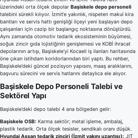
üzerindeki orta ölçek depolar
Başiskele depo personeli
talebini sürekli kılıyor. İzmit’e yakınlık, nispeten makul kira
bantları ve servis hattı genişliği ilçeyi yeni başlayan depo
çalışanları için cazip bir başlangıç noktasına dönüştürdü.
Aynı zamanda otomotiv tedarik ekosisteminin büyümesi,
soğuk zincir gıda lojistiğinin genişlemesi ve KOBİ ihracat
depolarının artışı, Başiskele’yi Kocaeli iş ilanları haritasında
öne çıkan istihdam koridorlarından biri yaptı. Bu rehber,
Başiskele’deki güncel pozisyon yapısını, maaş aralıklarını,
başvuru sürecini ve servis hatlarını detaylıca ele alıyor.
Başiskele Depo Personeli Talebi ve
Sektörel Yapı
Başiskele’deki depo talebi 4 ana bölgeden gelir:
Başiskele OSB:
Karma sektör; metal işleme, ambalaj,
plastik tedarik. Orta ölçek tesisler, sendikalı oranı düşük.
Hyundai Assan tedarik zinciri (İzmit yakını uzantısı):
JIT