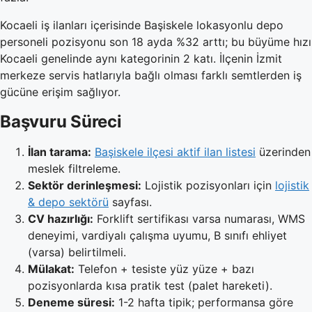
Kocaeli iş ilanları içerisinde Başiskele lokasyonlu depo
personeli pozisyonu son 18 ayda %32 arttı; bu büyüme hızı
Kocaeli genelinde aynı kategorinin 2 katı. İlçenin İzmit
merkeze servis hatlarıyla bağlı olması farklı semtlerden iş
gücüne erişim sağlıyor.
Başvuru Süreci
İlan tarama:
Başiskele ilçesi aktif ilan listesi
üzerinden
meslek filtreleme.
Sektör derinleşmesi:
Lojistik pozisyonları için
lojistik
& depo sektörü
sayfası.
CV hazırlığı:
Forklift sertifikası varsa numarası, WMS
deneyimi, vardiyalı çalışma uyumu, B sınıfı ehliyet
(varsa) belirtilmeli.
Mülakat:
Telefon + tesiste yüz yüze + bazı
pozisyonlarda kısa pratik test (palet hareketi).
Deneme süresi:
1-2 hafta tipik; performansa göre