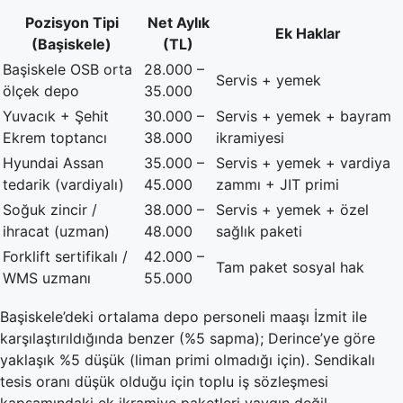
Pozisyon Tipi
Net Aylık
Ek Haklar
(Başiskele)
(TL)
Başiskele OSB orta
28.000 –
Servis + yemek
ölçek depo
35.000
Yuvacık + Şehit
30.000 –
Servis + yemek + bayram
Ekrem toptancı
38.000
ikramiyesi
Hyundai Assan
35.000 –
Servis + yemek + vardiya
tedarik (vardiyalı)
45.000
zammı + JIT primi
Soğuk zincir /
38.000 –
Servis + yemek + özel
ihracat (uzman)
48.000
sağlık paketi
Forklift sertifikalı /
42.000 –
Tam paket sosyal hak
WMS uzmanı
55.000
Başiskele’deki ortalama depo personeli maaşı İzmit ile
karşılaştırıldığında benzer (%5 sapma); Derince’ye göre
yaklaşık %5 düşük (liman primi olmadığı için). Sendikalı
tesis oranı düşük olduğu için toplu iş sözleşmesi