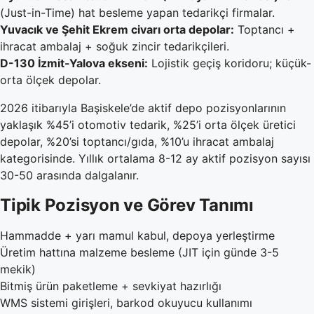
(Just-in-Time) hat besleme yapan tedarikçi firmalar.
Yuvacık ve Şehit Ekrem civarı orta depolar:
Toptancı +
ihracat ambalaj + soğuk zincir tedarikçileri.
D-130 İzmit-Yalova ekseni:
Lojistik geçiş koridoru; küçük-
orta ölçek depolar.
2026 itibarıyla Başiskele’de aktif depo pozisyonlarının
yaklaşık %45’i otomotiv tedarik, %25’i orta ölçek üretici
depolar, %20’si toptancı/gıda, %10’u ihracat ambalaj
kategorisinde. Yıllık ortalama 8-12 ay aktif pozisyon sayısı
30-50 arasında dalgalanır.
Tipik Pozisyon ve Görev Tanımı
Hammadde + yarı mamul kabul, depoya yerleştirme
Üretim hattına malzeme besleme (JIT için günde 3-5
mekik)
Bitmiş ürün paketleme + sevkiyat hazırlığı
WMS sistemi girişleri, barkod okuyucu kullanımı