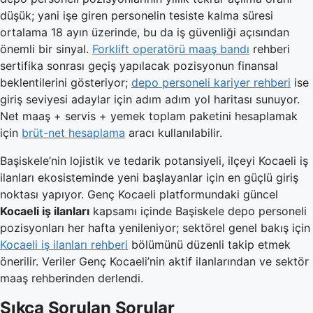
düşük; yani işe giren personelin tesiste kalma süresi
ortalama 18 ayın üzerinde, bu da iş güvenliği açısından
önemli bir sinyal.
Forklift operatörü maaş bandı
rehberi
sertifika sonrası geçiş yapılacak pozisyonun finansal
beklentilerini gösteriyor;
depo personeli kariyer rehberi
ise
giriş seviyesi adaylar için adım adım yol haritası sunuyor.
Net maaş + servis + yemek toplam paketini hesaplamak
için
brüt-net hesaplama
aracı kullanılabilir.
Başiskele’nin lojistik ve tedarik potansiyeli, ilçeyi Kocaeli iş
ilanları ekosisteminde yeni başlayanlar için en güçlü giriş
noktası yapıyor. Genç Kocaeli platformundaki güncel
Kocaeli iş ilanları
kapsamı içinde Başiskele depo personeli
pozisyonları her hafta yenileniyor; sektörel genel bakış için
Kocaeli iş ilanları rehberi
bölümünü düzenli takip etmek
önerilir. Veriler Genç Kocaeli’nin aktif ilanlarından ve sektör
maaş rehberinden derlendi.
Sıkça Sorulan Sorular