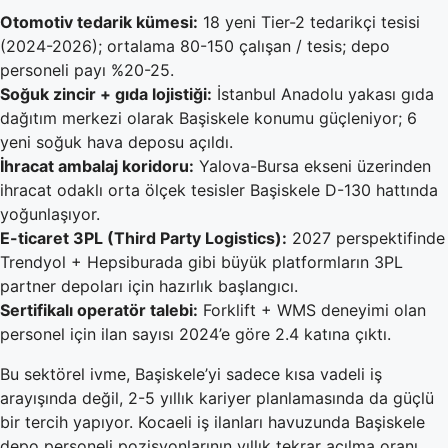
Otomotiv tedarik kümesi:
18 yeni Tier-2 tedarikçi tesisi
(2024-2026); ortalama 80-150 çalışan / tesis; depo
personeli payı %20-25.
Soğuk zincir + gıda lojistiği:
İstanbul Anadolu yakası gıda
dağıtım merkezi olarak Başiskele konumu güçleniyor; 6
yeni soğuk hava deposu açıldı.
İhracat ambalaj koridoru:
Yalova-Bursa ekseni üzerinden
ihracat odaklı orta ölçek tesisler Başiskele D-130 hattında
yoğunlaşıyor.
E-ticaret 3PL (Third Party Logistics):
2027 perspektifinde
Trendyol + Hepsiburada gibi büyük platformların 3PL
partner depoları için hazırlık başlangıcı.
Sertifikalı operatör talebi:
Forklift + WMS deneyimi olan
personel için ilan sayısı 2024’e göre 2.4 katına çıktı.
Bu sektörel ivme, Başiskele’yi sadece kısa vadeli iş
arayışında değil, 2-5 yıllık kariyer planlamasında da güçlü
bir tercih yapıyor. Kocaeli iş ilanları havuzunda Başiskele
depo personeli pozisyonlarının yıllık tekrar açılma oranı