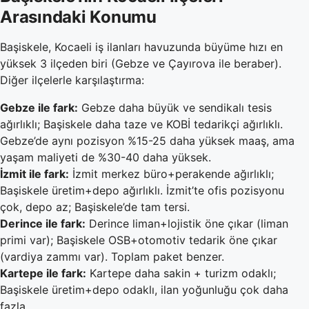
Arasındaki Konumu
Başiskele, Kocaeli iş ilanları havuzunda büyüme hızı en
yüksek 3 ilçeden biri (Gebze ve Çayırova ile beraber).
Diğer ilçelerle karşılaştırma:
Gebze ile fark:
Gebze daha büyük ve sendikalı tesis
ağırlıklı; Başiskele daha taze ve KOBİ tedarikçi ağırlıklı.
Gebze’de aynı pozisyon %15-25 daha yüksek maaş, ama
yaşam maliyeti de %30-40 daha yüksek.
İzmit ile fark:
İzmit merkez büro+perakende ağırlıklı;
Başiskele üretim+depo ağırlıklı. İzmit’te ofis pozisyonu
çok, depo az; Başiskele’de tam tersi.
Derince ile fark:
Derince liman+lojistik öne çıkar (liman
primi var); Başiskele OSB+otomotiv tedarik öne çıkar
(vardiya zammı var). Toplam paket benzer.
Kartepe ile fark:
Kartepe daha sakin + turizm odaklı;
Başiskele üretim+depo odaklı, ilan yoğunluğu çok daha
fazla.