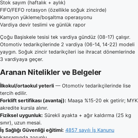
Stok sayım (haftalık + aylık)
FIFO/FEFO rotasyon (özellikle soğuk zincirde)
Kamyon yükleme/boşaltma operasyonu
Vardiya devir teslimi ve günlük rapor
Çoğu Başiskele tesisi tek vardiya gündüz (08-17) çalışır.
Otomotiv tedarikçilerinde 2 vardiya (06-14, 14-22) modeli
yaygın. Soğuk zincir tedarikçileri ise ihracat dönemlerinde
3 vardiyaya geçer.
Aranan Nitelikler ve Belgeler
İlkokul/ortaokul yeterli
— Otomotiv tedarikçilerinde lise
tercih edilir.
Forklift sertifikası (avantaj):
Maaşa %15-20 ek getirir; MYK
akredite kursla alınır.
Fiziksel uygunluk:
Sürekli ayakta + ağır kaldırma (25 kg
sınır), uzun mesai.
İş Sağlığı Güvenliği eğitimi:
4857 sayılı İş Kanunu
kapsamında zorunlu.