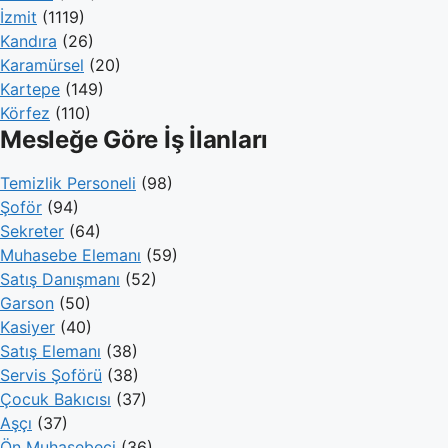
İzmit
(1119)
Kandıra
(26)
Karamürsel
(20)
Kartepe
(149)
Körfez
(110)
Mesleğe Göre İş İlanları
Temizlik Personeli
(98)
Şoför
(94)
Sekreter
(64)
Muhasebe Elemanı
(59)
Satış Danışmanı
(52)
Garson
(50)
Kasiyer
(40)
Satış Elemanı
(38)
Servis Şoförü
(38)
Çocuk Bakıcısı
(37)
Aşçı
(37)
Ön Muhasebeci
(36)