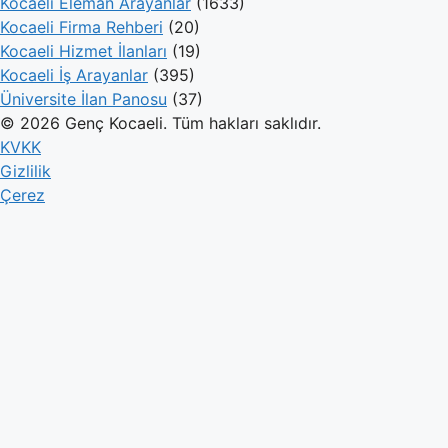
Kocaeli Eleman Arayanlar
(1633)
Kocaeli Firma Rehberi
(20)
Kocaeli Hizmet İlanları
(19)
Kocaeli İş Arayanlar
(395)
Üniversite İlan Panosu
(37)
© 2026 Genç Kocaeli. Tüm hakları saklıdır.
KVKK
Gizlilik
Çerez
Genç Kocaeli
İlanlar
Firmalar
Kameralar
Hesaplamalar
Blog
İlan Ver
Giriş Yap