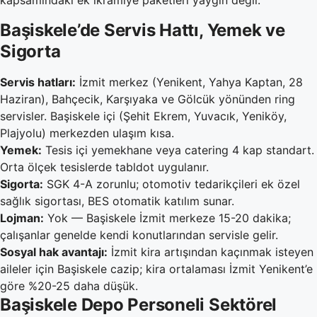
kapsamındaki ek ikramiye paketleri yaygın değil.
Başiskele’de Servis Hattı, Yemek ve
Sigorta
Servis hatları:
İzmit merkez (Yenikent, Yahya Kaptan, 28
Haziran), Bahçecik, Karşıyaka ve Gölcük yönünden ring
servisler. Başiskele içi (Şehit Ekrem, Yuvacık, Yeniköy,
Plajyolu) merkezden ulaşım kısa.
Yemek:
Tesis içi yemekhane veya catering 4 kap standart.
Orta ölçek tesislerde tabldot uygulanır.
Sigorta:
SGK 4-A zorunlu; otomotiv tedarikçileri ek özel
sağlık sigortası, BES otomatik katılım sunar.
Lojman:
Yok — Başiskele İzmit merkeze 15-20 dakika;
çalışanlar genelde kendi konutlarından servisle gelir.
Sosyal hak avantajı:
İzmit kira artışından kaçınmak isteyen
aileler için Başiskele cazip; kira ortalaması İzmit Yenikent’e
göre %20-25 daha düşük.
Başiskele Depo Personeli Sektörel