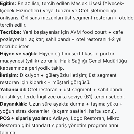
Eğitim:
En az lise; tercih edilen Meslek Lisesi (Yiyecek-
İçecek Hizmetleri) veya Turizm ve Otel İşletmeciliği
önlisans. Önlisans mezunları üst segment restoran + otelde
tercih edilir.
Tecrübe:
Yeni başlayanlar için AVM food court + cafe
pozisyonları açıktır; sahil bandı + otel restoranı 1-2 yıl
tecrübe ister.
Hijyen ve sağlık:
Hijyen eğitimi sertifikası + portör
muayenesi (yıllık) zorunlu. Halk Sağlığı Genel Müdürlüğü
kapsamında periyodik takip.
İletişim:
Diksiyon + güleryüzlü iletişim; üst segment
restoran için kibarlık + müşteri görgüsü.
Yabancı dil:
Otel restoran + üst segment + sahil bandı
turistik yerlerde İngilizce orta seviye (B1) tercih sebebi.
Dayanıklılık:
Uzun süre ayakta durma + taşıma yükü +
yoğun stres dönemleri (akşam saatleri, hafta sonu).
POS + sipariş yazılımı:
Adisyo, Logo Restoran, Mikro
Restoran gibi standart sipariş yönetim programlarını
tanıma.