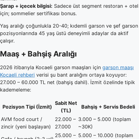
Şarap + içecek bilgisi:
Sadece üst segment restoran + otel
için; sommelier sertifikası bonus.
Yaş aralığı çoğunlukla 20-40; kıdemli garson ve şef garson
pozisyonlarında 45 yaş üstü deneyimli adaylar da aktif
çalışır.
Maaş + Bahşiş Aralığı
2026 itibarıyla Kocaeli garson maaşları için
garson maaşı
Kocaeli rehberi
verisi şu bant aralığını ortaya koyuyor:
27.000 – 60.000 TL net (bahşiş dahil). İzmit özelinde tipik
kademeleme:
Sabit Net
Pozisyon Tipi (İzmit)
Bahşiş + Servis Bedeli
(TL)
AVM food court /
22.000 –
3.000 – 5.000 (toplam
zincir (yeni başlayan)
27.000
~30K)
25.000 –
5.000 – 10.000 (toplam