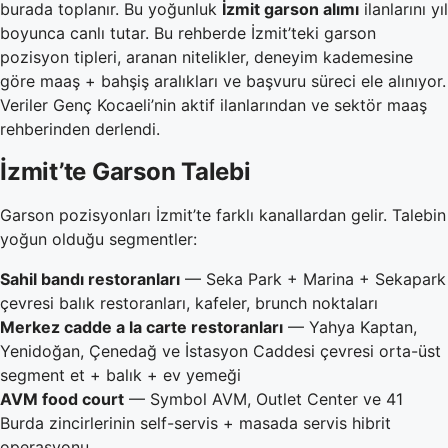
burada toplanır. Bu yoğunluk
İzmit garson alımı
ilanlarını yıl
boyunca canlı tutar. Bu rehberde İzmit’teki garson
pozisyon tipleri, aranan nitelikler, deneyim kademesine
göre maaş + bahşiş aralıkları ve başvuru süreci ele alınıyor.
Veriler Genç Kocaeli’nin aktif ilanlarından ve sektör maaş
rehberinden derlendi.
İzmit’te Garson Talebi
Garson pozisyonları İzmit’te farklı kanallardan gelir. Talebin
yoğun olduğu segmentler:
Sahil bandı restoranları
— Seka Park + Marina + Sekapark
çevresi balık restoranları, kafeler, brunch noktaları
Merkez cadde a la carte restoranları
— Yahya Kaptan,
Yenidoğan, Çenedağ ve İstasyon Caddesi çevresi orta-üst
segment et + balık + ev yemeği
AVM food court
— Symbol AVM, Outlet Center ve 41
Burda zincirlerinin self-servis + masada servis hibrit
operasyonu