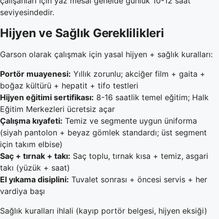
çalışanları için yaz mesai genelde günlük 10-12 saat
seviyesindedir.
Hijyen ve Sağlık Gereklilikleri
Garson olarak çalışmak için yasal hijyen + sağlık kuralları:
Portör muayenesi:
Yıllık zorunlu; akciğer film + gaita +
boğaz kültürü + hepatit + tifo testleri
Hijyen eğitimi sertifikası:
8-16 saatlik temel eğitim; Halk
Eğitim Merkezleri ücretsiz açar
Çalışma kıyafeti:
Temiz ve segmente uygun üniforma
(siyah pantolon + beyaz gömlek standardı; üst segment
için takım elbise)
Saç + tırnak + takı:
Saç toplu, tırnak kısa + temiz, asgari
takı (yüzük + saat)
El yıkama disiplini:
Tuvalet sonrası + öncesi servis + her
vardiya başı
Sağlık kuralları ihlali (kayıp portör belgesi, hijyen eksiği)