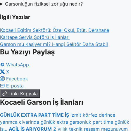
Garsonluğun fiziksel zorluğu nedir?
İlgili Yazılar
Kocaeli Eğitim Sektörü: Özel Okul, Etüt, Dershane
Kartepe Servis Şoförü İş İlanları
Garson mu Kasiyer mi? Hangi Sektör Daha Stabil
Bu Yazıyı Paylaş
WhatsApp
X
Facebook
E-posta
Linki Kopyala
Kocaeli Garson İş İlanları
GÜNLÜK EXTRA PART TİME İŞ
İzmit körfez derince
yarımca civarinda günlük extra garsonluk part time günlük
iş…
ACİL İŞ ARIYORUM
2 yıllık teknik ressam mezunuyum