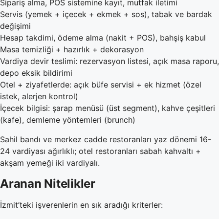
Sipariş alma, POS sistemine kayıt, mutfak iletimi
Servis (yemek + içecek + ekmek + sos), tabak ve bardak
değişimi
Hesap takdimi, ödeme alma (nakit + POS), bahşiş kabul
Masa temizliği + hazırlık + dekorasyon
Vardiya devir teslimi: rezervasyon listesi, açık masa raporu,
depo eksik bildirimi
Otel + ziyafetlerde: açık büfe servisi + ek hizmet (özel
istek, alerjen kontrol)
İçecek bilgisi: şarap menüsü (üst segment), kahve çeşitleri
(kafe), demleme yöntemleri (brunch)
Sahil bandı ve merkez cadde restoranları yaz dönemi 16-
24 vardiyası ağırlıklı; otel restoranları sabah kahvaltı +
akşam yemeği iki vardiyalı.
Aranan Nitelikler
İzmit’teki işverenlerin en sık aradığı kriterler: