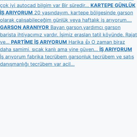
çok iyi autocad bilgim var Bir süredir…
KARTEPE GÜNLÜK
İŞ ARIYORUM
20 yaşındayım. kartepe bölgesinde garson
olarak çalışabileceğim günlük veya haftalık iş arıyorum.…
GARSON ARANIYOR
Bayan garson,yardımcı garson
barista ihtiyacımız vardır. İşimiz eraslan tatil köyünde. Rajat
ve…
PARTİME İŞ ARIYORUM
Harika 👍 O zaman biraz
daha samimi, sıcak kanlı ama yine güven…
İŞ ARIYORUM
İş arıyorum fabrika tecrübem garsonluk tecrübem ve satış
danışmanlığı tecrübem var acil…