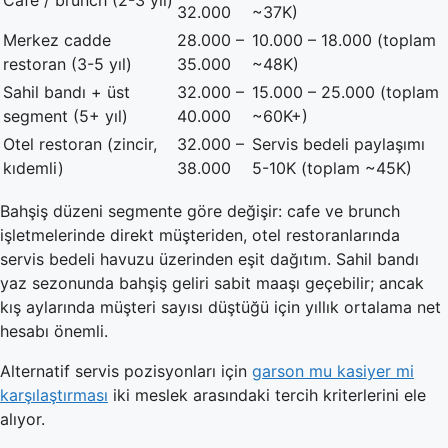
Cafe / brunch (2-3 yıl)
32.000
~37K)
Merkez cadde
28.000 –
10.000 – 18.000 (toplam
restoran (3-5 yıl)
35.000
~48K)
Sahil bandı + üst
32.000 –
15.000 – 25.000 (toplam
segment (5+ yıl)
40.000
~60K+)
Otel restoran (zincir,
32.000 –
Servis bedeli paylaşımı
kıdemli)
38.000
5-10K (toplam ~45K)
Bahşiş düzeni segmente göre değişir: cafe ve brunch
işletmelerinde direkt müşteriden, otel restoranlarında
servis bedeli havuzu üzerinden eşit dağıtım. Sahil bandı
yaz sezonunda bahşiş geliri sabit maaşı geçebilir; ancak
kış aylarında müşteri sayısı düştüğü için yıllık ortalama net
hesabı önemli.
Alternatif servis pozisyonları için
garson mu kasiyer mi
karşılaştırması
iki meslek arasındaki tercih kriterlerini ele
alıyor.