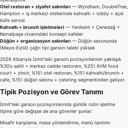
Otel restoran + ziyafet salonları
— Wyndham, DoubleTree,
Hampton + iş merkezi otellerinde kahvaltı + lobby + açık
büfe servisi
Kahvaltı + brunch işletmeleri
— Yenikent + Çenedağ +
Kemalpaşa civarındaki konsept kafeler
Düğün + organizasyon salonları
— Düğün sezonunda
(Mayıs-Eylül) çağrı tipi garson talebi yüksek
2026 itibarıyla İzmit’teki garson pozisyonlarının yaklaşık
%30’u sahil + merkez cadde restoranı, %25’i AVM food
court + zincir, %15’i otel restoran, %15’i kahvaltı/brunch +
cafe, %15’i düğün salonu + catering segmentinden geliyor.
Tipik Pozisyon ve Görev Tanımı
İzmit’teki garson pozisyonlarında günlük rutin işletme
tipine göre değişse de ana görevler şunlar:
Misafir karşılama, masa yönlendirme, menü tanıtımı