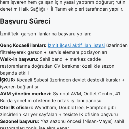
hem işveren hem çalışan için yasal yaptırım doğurur; rutin
denetim Halk Sağlığı + İl Tarım ekipleri tarafından yapılır.
Başvuru Süreci
İzmit’teki garson ilanlarına başvuru yolları:
Genç Kocaeli ilanları:
İzmit ilçesi aktif ilan listesi
üzerinden
filtreleyerek garson + servis elemanı pozisyonları
Walk-in başvuru:
Sahil bandı + merkez cadde
restoranlarına doğrudan CV bırakma; özellikle sezon
başında etkili
İŞKUR:
Kocaeli Şubesi üzerinden devlet destekli kurslar +
işveren bağlantısı
AVM yönetim merkezi:
Symbol AVM, Outlet Center, 41
Burda yönetim ofislerinde ortak iş ilanı panosu
Otel İK ofisleri:
Wyndham, DoubleTree, Hampton gibi
zincirlerin kariyer sayfaları + tesiste İK ofisine başvuru
Sezonel başvuru:
Yaz sezonu öncesi (Nisan-Mayıs) sahil
restoranları toplu işe alım yapar