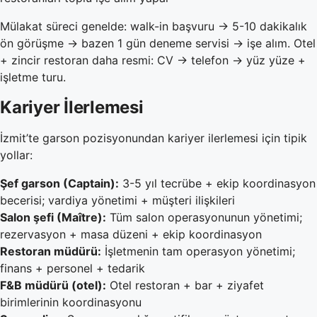
Mülakat süreci genelde: walk-in başvuru → 5-10 dakikalık
ön görüşme → bazen 1 gün deneme servisi → işe alım. Otel
+ zincir restoran daha resmi: CV → telefon → yüz yüze +
işletme turu.
Kariyer İlerlemesi
İzmit’te garson pozisyonundan kariyer ilerlemesi için tipik
yollar:
Şef garson (Captain):
3-5 yıl tecrübe + ekip koordinasyon
becerisi; vardiya yönetimi + müşteri ilişkileri
Salon şefi (Maître):
Tüm salon operasyonunun yönetimi;
rezervasyon + masa düzeni + ekip koordinasyon
Restoran müdürü:
İşletmenin tam operasyon yönetimi;
finans + personel + tedarik
F&B müdürü (otel):
Otel restoran + bar + ziyafet
birimlerinin koordinasyonu