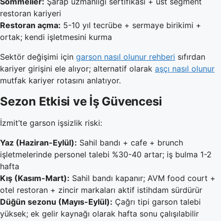
Sommelier:
Şarap uzmanlığı sertifikası + üst segment
restoran kariyeri
Restoran açma:
5-10 yıl tecrübe + sermaye birikimi +
ortak; kendi işletmesini kurma
Sektör değişimi için
garson nasıl olunur rehberi
sıfırdan
kariyer girişini ele alıyor; alternatif olarak
aşçı nasıl olunur
mutfak kariyer rotasını anlatıyor.
Sezon Etkisi ve İş Güvencesi
İzmit’te garson işsizlik riski:
Yaz (Haziran-Eylül):
Sahil bandı + cafe + brunch
işletmelerinde personel talebi %30-40 artar; iş bulma 1-2
hafta
Kış (Kasım-Mart):
Sahil bandı kapanır; AVM food court +
otel restoran + zincir markaları aktif istihdam sürdürür
Düğün sezonu (Mayıs-Eylül):
Çağrı tipi garson talebi
yüksek; ek gelir kaynağı olarak hafta sonu çalışılabilir