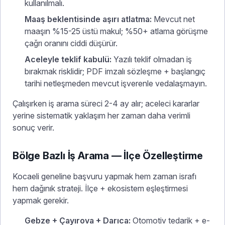
kullanılmalı.
Maaş beklentisinde aşırı atlatma:
Mevcut net
maaşın %15-25 üstü makul; %50+ atlama görüşme
çağrı oranını ciddi düşürür.
Aceleyle teklif kabulü:
Yazılı teklif olmadan iş
bırakmak risklidir; PDF imzalı sözleşme + başlangıç
tarihi netleşmeden mevcut işverenle vedalaşmayın.
Çalışırken iş arama süreci 2-4 ay alır; aceleci kararlar
yerine sistematik yaklaşım her zaman daha verimli
sonuç verir.
Bölge Bazlı İş Arama — İlçe Özelleştirme
Kocaeli geneline başvuru yapmak hem zaman israfı
hem dağınık strateji. İlçe + ekosistem eşleştirmesi
yapmak gerekir.
Gebze + Çayırova + Darıca:
Otomotiv tedarik + e-