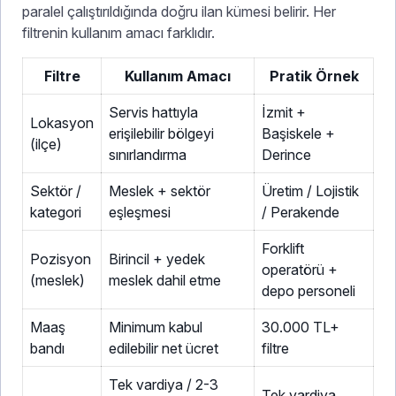
paralel çalıştırıldığında doğru ilan kümesi belirir. Her
filtrenin kullanım amacı farklıdır.
Filtre
Kullanım Amacı
Pratik Örnek
Servis hattıyla
İzmit +
Lokasyon
erişilebilir bölgeyi
Başiskele +
(ilçe)
sınırlandırma
Derince
Sektör /
Meslek + sektör
Üretim / Lojistik
kategori
eşleşmesi
/ Perakende
Forklift
Pozisyon
Birincil + yedek
operatörü +
(meslek)
meslek dahil etme
depo personeli
Maaş
Minimum kabul
30.000 TL+
bandı
edilebilir net ücret
filtre
Tek vardiya / 2-3
Tek vardiya