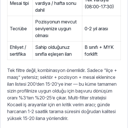
Mesai tipi
vardiya / hafta sonu
(08:00-17:30)
dahil
Pozisyonun mevcut
Tecrübe
seviyenize uygun
0-2 yıl arası
olması
Ehliyet /
Sahip olduğunuz
B sınıfı + MYK
sertifika
sınıfla eşleşen ilan
forklift
Tek filtre değil, kombinasyon önemlidir. Sadece “ilçe +
maaş” yetersiz; sektör + pozisyon + mesai eklenince
ilan listesi 200’den 15-20’ye iner — bu küme tamamen
sizin profilinize uygun olduğu için başvuru dönüşüm
oranı %3’ten %20-25’e çıkar. Multi-filter stratejisi
Kocaeli iş arayanlar için en kritik verim aracı; günde
harcanan 1-2 saatlik tarama süresini doğrudan kalitesi
yüksek 15-20 ilana yönlendirir.