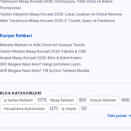
Teknisyen Maaşı Kocaeli 2026: Otomasyon, Tıbbi Cihaz ve Bakım
Pozisyonları
Yazılım Geliştirici Maaşı Kocaeli 2026: Lokal, Uzaktan ve Global Remote
Web Tasarımcısı Maaşı Kocaeli 2026: E-Ticaret, Ajans ve Freelance
Kariyer Rehberi
Mahalle Marketi mi AVM Zinciri mi? Kasiyer Tercihi
Üretim Müdürü Maaşı Kocaeli 2026: Fabrika & OSB
Avukat Maaşı Kocaeli 2026: Büro & Şirket Kıdem
SRC Belgesi Nasıl Alınır? Hangi Şoförlere Lazım
ADR Belgesi Nasıl Alınır? TIR Şoförü Tehlikeli Madde
BLOG KATEGORILERI
(171)
(81)
(69)
İş İlanları Rehberi
Maaş Rehberi
Kariyer Rehberi
(27)
(3)
Hesaplama Açıklamaları
İş Hayatı
Tüm yazılar →