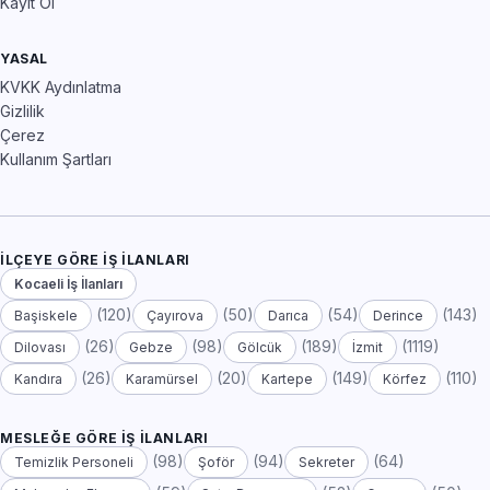
Kayıt Ol
YASAL
KVKK Aydınlatma
Gizlilik
Çerez
Kullanım Şartları
İLÇEYE GÖRE İŞ İLANLARI
Kocaeli İş İlanları
(120)
(50)
(54)
(143)
Başiskele
Çayırova
Darıca
Derince
(26)
(98)
(189)
(1119)
Dilovası
Gebze
Gölcük
İzmit
(26)
(20)
(149)
(110)
Kandıra
Karamürsel
Kartepe
Körfez
MESLEĞE GÖRE İŞ İLANLARI
(98)
(94)
(64)
Temizlik Personeli
Şoför
Sekreter