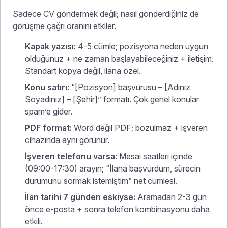
Sadece CV göndermek değil; nasıl gönderdiğiniz de
görüşme çağrı oranını etkiler.
Kapak yazısı:
4-5 cümle; pozisyona neden uygun
olduğunuz + ne zaman başlayabileceğiniz + iletişim.
Standart kopya değil, ilana özel.
Konu satırı:
“[Pozisyon] başvurusu – [Adınız
Soyadınız] – [Şehir]” formatı. Çok genel konular
spam’e gider.
PDF format:
Word değil PDF; bozulmaz + işveren
cihazında aynı görünür.
İşveren telefonu varsa:
Mesai saatleri içinde
(09:00-17:30) arayın; “İlana başvurdum, sürecin
durumunu sormak istemiştim” net cümlesi.
İlan tarihi 7 günden eskiyse:
Aramadan 2-3 gün
önce e-posta + sonra telefon kombinasyonu daha
etkili.