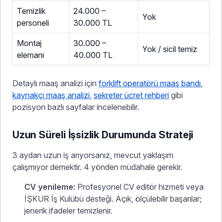
Temizlik
24.000 –
Yok
personeli
30.000 TL
Montaj
30.000 –
Yok / sicil temiz
elemanı
40.000 TL
Detaylı maaş analizi için
forklift operatörü maaş bandı
,
kaynakçı maaş analizi
,
sekreter ücret rehberi
gibi
pozisyon bazlı sayfalar incelenebilir.
Uzun Süreli İşsizlik Durumunda Strateji
3 aydan uzun iş arıyorsanız, mevcut yaklaşım
çalışmıyor demektir. 4 yönden müdahale gerekir.
CV yenileme:
Profesyonel CV editör hizmeti veya
İŞKUR İş Kulübü desteği. Açık, ölçülebilir başarılar;
jenerik ifadeler temizlenir.