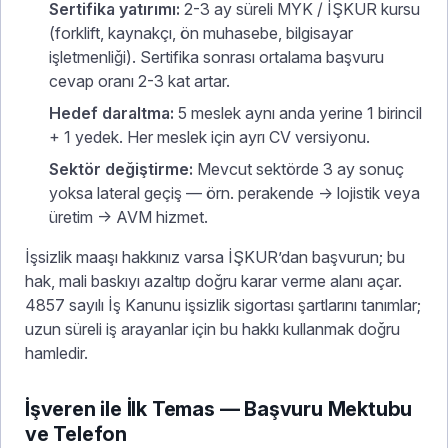
Sertifika yatırımı:
2-3 ay süreli MYK / İŞKUR kursu
(forklift, kaynakçı, ön muhasebe, bilgisayar
işletmenliği). Sertifika sonrası ortalama başvuru
cevap oranı 2-3 kat artar.
Hedef daraltma:
5 meslek aynı anda yerine 1 birincil
+ 1 yedek. Her meslek için ayrı CV versiyonu.
Sektör değiştirme:
Mevcut sektörde 3 ay sonuç
yoksa lateral geçiş — örn. perakende → lojistik veya
üretim → AVM hizmet.
İşsizlik maaşı hakkınız varsa İŞKUR’dan başvurun; bu
hak, mali baskıyı azaltıp doğru karar verme alanı açar.
4857 sayılı İş Kanunu işsizlik sigortası şartlarını tanımlar;
uzun süreli iş arayanlar için bu hakkı kullanmak doğru
hamledir.
İşveren ile İlk Temas — Başvuru Mektubu
ve Telefon