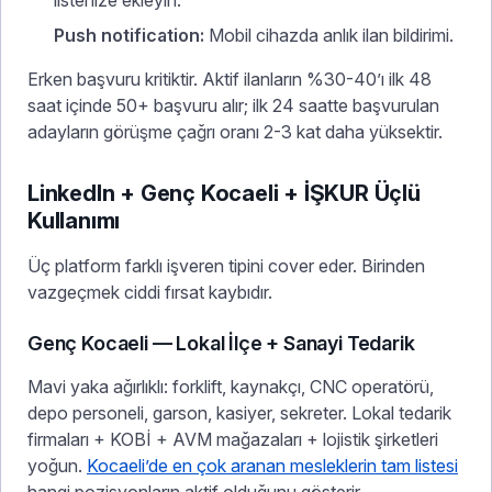
Push notification:
Mobil cihazda anlık ilan bildirimi.
Erken başvuru kritiktir. Aktif ilanların %30-40’ı ilk 48
saat içinde 50+ başvuru alır; ilk 24 saatte başvurulan
adayların görüşme çağrı oranı 2-3 kat daha yüksektir.
LinkedIn + Genç Kocaeli + İŞKUR Üçlü
Kullanımı
Üç platform farklı işveren tipini cover eder. Birinden
vazgeçmek ciddi fırsat kaybıdır.
Genç Kocaeli — Lokal İlçe + Sanayi Tedarik
Mavi yaka ağırlıklı: forklift, kaynakçı, CNC operatörü,
depo personeli, garson, kasiyer, sekreter. Lokal tedarik
firmaları + KOBİ + AVM mağazaları + lojistik şirketleri
yoğun.
Kocaeli’de en çok aranan mesleklerin tam listesi
hangi pozisyonların aktif olduğunu gösterir.