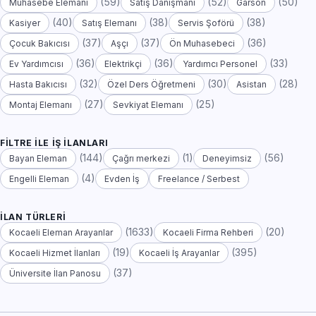
(59)
(52)
(50)
Muhasebe Elemanı
Satış Danışmanı
Garson
(40)
(38)
(38)
Kasiyer
Satış Elemanı
Servis Şoförü
(37)
(37)
(36)
Çocuk Bakıcısı
Aşçı
Ön Muhasebeci
(36)
(36)
(33)
Ev Yardımcısı
Elektrikçi
Yardımcı Personel
(32)
(30)
(28)
Hasta Bakıcısı
Özel Ders Öğretmeni
Asistan
(27)
(25)
Montaj Elemanı
Sevkiyat Elemanı
FILTRE ILE İŞ İLANLARI
(144)
(1)
(56)
Bayan Eleman
Çağrı merkezi
Deneyimsiz
(4)
Engelli Eleman
Evden İş
Freelance / Serbest
İLAN TÜRLERI
(1633)
(20)
Kocaeli Eleman Arayanlar
Kocaeli Firma Rehberi
(19)
(395)
Kocaeli Hizmet İlanları
Kocaeli İş Arayanlar
(37)
Üniversite İlan Panosu