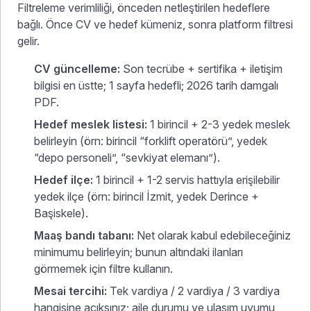
Filtreleme verimliliği, önceden netleştirilen hedeflere
bağlı. Önce CV ve hedef kümeniz, sonra platform filtresi
gelir.
CV güncelleme:
Son tecrübe + sertifika + iletişim
bilgisi en üstte; 1 sayfa hedefli; 2026 tarih damgalı
PDF.
Hedef meslek listesi:
1 birincil + 2-3 yedek meslek
belirleyin (örn: birincil “forklift operatörü”, yedek
“depo personeli”, “sevkiyat elemanı”).
Hedef ilçe:
1 birincil + 1-2 servis hattıyla erişilebilir
yedek ilçe (örn: birincil İzmit, yedek Derince +
Başiskele).
Maaş bandı tabanı:
Net olarak kabul edebileceğiniz
minimumu belirleyin; bunun altındaki ilanları
görmemek için filtre kullanın.
Mesai tercihi:
Tek vardiya / 2 vardiya / 3 vardiya
hangisine açıksınız; aile durumu ve ulaşım uyumu