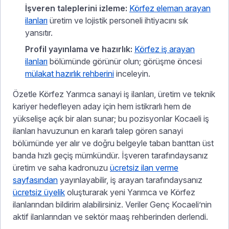
İşveren taleplerini izleme:
Körfez eleman arayan
ilanları
üretim ve lojistik personeli ihtiyacını sık
yansıtır.
Profil yayınlama ve hazırlık:
Körfez iş arayan
ilanları
bölümünde görünür olun; görüşme öncesi
mülakat hazırlık rehberini
inceleyin.
Özetle Körfez Yarımca sanayi iş ilanları, üretim ve teknik
kariyer hedefleyen aday için hem istikrarlı hem de
yükselişe açık bir alan sunar; bu pozisyonlar Kocaeli iş
ilanları havuzunun en kararlı talep gören sanayi
bölümünde yer alır ve doğru belgeyle taban banttan üst
banda hızlı geçiş mümkündür. İşveren tarafındaysanız
üretim ve saha kadronuzu
ücretsiz ilan verme
sayfasından
yayınlayabilir, iş arayan tarafındaysanız
ücretsiz üyelik
oluşturarak yeni Yarımca ve Körfez
ilanlarından bildirim alabilirsiniz. Veriler Genç Kocaeli’nin
aktif ilanlarından ve sektör maaş rehberinden derlendi.