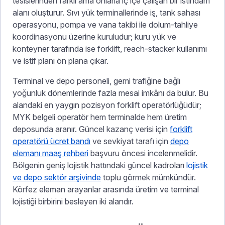
tesislerinden farklı ama onlarla iç içe çalışan bir istihdam
alanı oluşturur. Sıvı yük terminallerinde iş, tank sahası
operasyonu, pompa ve vana takibi ile dolum-tahliye
koordinasyonu üzerine kuruludur; kuru yük ve
konteyner tarafında ise forklift, reach-stacker kullanımı
ve istif planı ön plana çıkar.
Terminal ve depo personeli, gemi trafiğine bağlı
yoğunluk dönemlerinde fazla mesai imkânı da bulur. Bu
alandaki en yaygın pozisyon forklift operatörlüğüdür;
MYK belgeli operatör hem terminalde hem üretim
deposunda aranır. Güncel kazanç verisi için
forklift
operatörü ücret bandı
ve sevkiyat tarafı için
depo
elemanı maaş rehberi
başvuru öncesi incelenmelidir.
Bölgenin geniş lojistik hattındaki güncel kadroları
lojistik
ve depo sektör arşivinde
toplu görmek mümkündür.
Körfez eleman arayanlar arasında üretim ve terminal
lojistiği birbirini besleyen iki alandır.