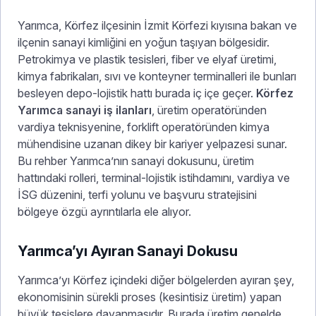
Yarımca, Körfez ilçesinin İzmit Körfezi kıyısına bakan ve
ilçenin sanayi kimliğini en yoğun taşıyan bölgesidir.
Petrokimya ve plastik tesisleri, fiber ve elyaf üretimi,
kimya fabrikaları, sıvı ve konteyner terminalleri ile bunları
besleyen depo-lojistik hattı burada iç içe geçer.
Körfez
Yarımca sanayi iş ilanları
, üretim operatöründen
vardiya teknisyenine, forklift operatöründen kimya
mühendisine uzanan dikey bir kariyer yelpazesi sunar.
Bu rehber Yarımca’nın sanayi dokusunu, üretim
hattındaki rolleri, terminal-lojistik istihdamını, vardiya ve
İSG düzenini, terfi yolunu ve başvuru stratejisini
bölgeye özgü ayrıntılarla ele alıyor.
Yarımca’yı Ayıran Sanayi Dokusu
Yarımca’yı Körfez içindeki diğer bölgelerden ayıran şey,
ekonomisinin sürekli proses (kesintisiz üretim) yapan
büyük tesislere dayanmasıdır. Burada üretim genelde