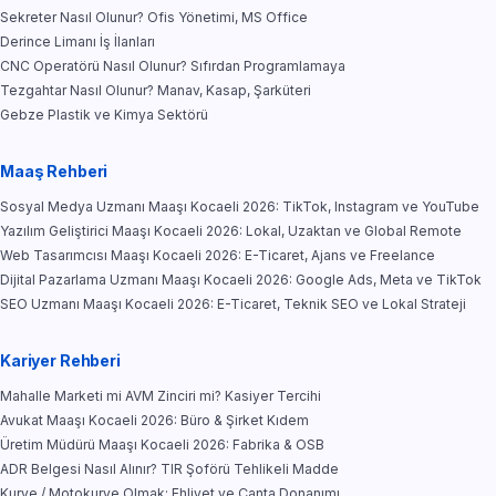
Sekreter Nasıl Olunur? Ofis Yönetimi, MS Office
Derince Limanı İş İlanları
CNC Operatörü Nasıl Olunur? Sıfırdan Programlamaya
Tezgahtar Nasıl Olunur? Manav, Kasap, Şarküteri
Gebze Plastik ve Kimya Sektörü
Maaş Rehberi
Sosyal Medya Uzmanı Maaşı Kocaeli 2026: TikTok, Instagram ve YouTube
Yazılım Geliştirici Maaşı Kocaeli 2026: Lokal, Uzaktan ve Global Remote
Web Tasarımcısı Maaşı Kocaeli 2026: E-Ticaret, Ajans ve Freelance
Dijital Pazarlama Uzmanı Maaşı Kocaeli 2026: Google Ads, Meta ve TikTok
SEO Uzmanı Maaşı Kocaeli 2026: E-Ticaret, Teknik SEO ve Lokal Strateji
Kariyer Rehberi
Mahalle Marketi mi AVM Zinciri mi? Kasiyer Tercihi
Avukat Maaşı Kocaeli 2026: Büro & Şirket Kıdem
Üretim Müdürü Maaşı Kocaeli 2026: Fabrika & OSB
ADR Belgesi Nasıl Alınır? TIR Şoförü Tehlikeli Madde
Kurye / Motokurye Olmak: Ehliyet ve Çanta Donanımı