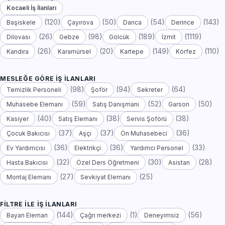
Kocaeli İş İlanları
(120)
(50)
(54)
(143)
Başiskele
Çayırova
Darıca
Derince
(26)
(98)
(189)
(1119)
Dilovası
Gebze
Gölcük
İzmit
(26)
(20)
(149)
(110)
Kandıra
Karamürsel
Kartepe
Körfez
MESLEĞE GÖRE İŞ İLANLARI
(98)
(94)
(64)
Temizlik Personeli
Şoför
Sekreter
(59)
(52)
(50)
Muhasebe Elemanı
Satış Danışmanı
Garson
(40)
(38)
(38)
Kasiyer
Satış Elemanı
Servis Şoförü
(37)
(37)
(36)
Çocuk Bakıcısı
Aşçı
Ön Muhasebeci
(36)
(36)
(33)
Ev Yardımcısı
Elektrikçi
Yardımcı Personel
(32)
(30)
(28)
Hasta Bakıcısı
Özel Ders Öğretmeni
Asistan
(27)
(25)
Montaj Elemanı
Sevkiyat Elemanı
FILTRE ILE İŞ İLANLARI
(144)
(1)
(56)
Bayan Eleman
Çağrı merkezi
Deneyimsiz