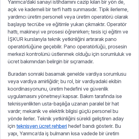
Yarımca’daki sanayi istihdamını cazip kılan bir yön de,
açık ve kademeli bir terfi hattı sunmasıdır. Tipik ilerleme,
yardımcı üretim personeli veya üretim operatörü olarak
başlayıp tecrübe ve eğitimle yukarı çıkmaktır. Operatör
hattı, makineyi ve prosesi öğrenirken; tesis içi eğitim ve
İŞKUR kurslarıyla teknik yetkinliğini artırarak pano
operatörlüğüne geçebilir. Pano operatörlüğü, prosesin
merkezi kontrolünü üstlenmek olduğu için sorumluluk ve
ücret bakımından belirgin bir sıçramadır.
Buradan sonraki basamak genelde vardiya sorumlusu
veya vardiya amirliğidir; bu rol, bir vardiyadaki ekibin
koordinasyonunu, üretim hedefini ve güvenlik
uygulamasını yönetmeyi kapsar. Bakım tarafında ise
teknisyenlikten usta-başılığa uzanan paralel bir hat
vardır; mekanik ve elektrik bilgisi güçlü personel bu
yönde ilerler. Teknik yetkinliğini sürekli geliştiren aday
için
teknisyen ücret rehberi
hedef bandı gösterir. Bu
yapı, Yarımca’da iş bulmanın kısa vadede bir üretim