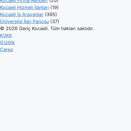
Kocaeli Firma Rehberi
(20)
Kocaeli Hizmet İlanları
(19)
Kocaeli İş Arayanlar
(395)
Üniversite İlan Panosu
(37)
© 2026 Genç Kocaeli. Tüm hakları saklıdır.
KVKK
Gizlilik
Çerez
Genç Kocaeli
İlanlar
Firmalar
Kameralar
Hesaplamalar
Blog
İlan Ver
Giriş Yap
Hesabınız yok mu?
Kayıt olun