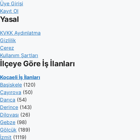
Üye Girişi
Kayıt Ol
Yasal
KVKK Aydınlatma
Gizlilik
Çerez
Kullanım Şartları
İlçeye Göre İş İlanları
Kocaeli İş İlanları
Başiskele
(120)
Çayırova
(50)
Darıca
(54)
Derince
(143)
Dilovası
(26)
Gebze
(98)
Gölcük
(189)
İzmit
(1119)