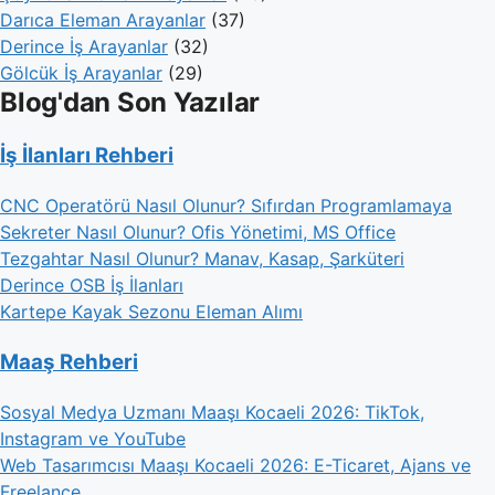
Darıca Eleman Arayanlar
(37)
Derince İş Arayanlar
(32)
Gölcük İş Arayanlar
(29)
Blog'dan Son Yazılar
İş İlanları Rehberi
CNC Operatörü Nasıl Olunur? Sıfırdan Programlamaya
Sekreter Nasıl Olunur? Ofis Yönetimi, MS Office
Tezgahtar Nasıl Olunur? Manav, Kasap, Şarküteri
Derince OSB İş İlanları
Kartepe Kayak Sezonu Eleman Alımı
Maaş Rehberi
Sosyal Medya Uzmanı Maaşı Kocaeli 2026: TikTok,
Instagram ve YouTube
Web Tasarımcısı Maaşı Kocaeli 2026: E-Ticaret, Ajans ve
Freelance