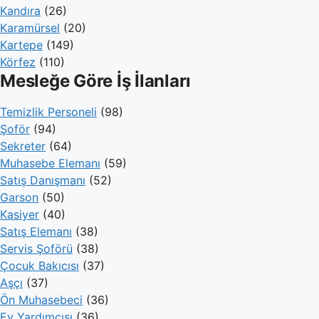
Kandıra
(26)
Karamürsel
(20)
Kartepe
(149)
Körfez
(110)
Mesleğe Göre İş İlanları
Temizlik Personeli
(98)
Şoför
(94)
Sekreter
(64)
Muhasebe Elemanı
(59)
Satış Danışmanı
(52)
Garson
(50)
Kasiyer
(40)
Satış Elemanı
(38)
Servis Şoförü
(38)
Çocuk Bakıcısı
(37)
Aşçı
(37)
Ön Muhasebeci
(36)
Ev Yardımcısı
(36)