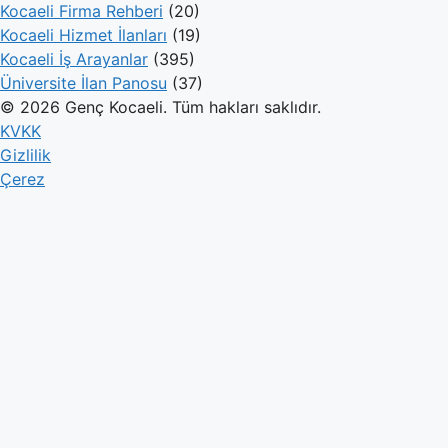
Kocaeli Firma Rehberi
(20)
Kocaeli Hizmet İlanları
(19)
Kocaeli İş Arayanlar
(395)
Üniversite İlan Panosu
(37)
© 2026 Genç Kocaeli. Tüm hakları saklıdır.
KVKK
Gizlilik
Çerez
Genç Kocaeli
İlanlar
Firmalar
Kameralar
Hesaplamalar
Blog
İlan Ver
Giriş Yap
Hesabınız yok mu?
Kayıt olun