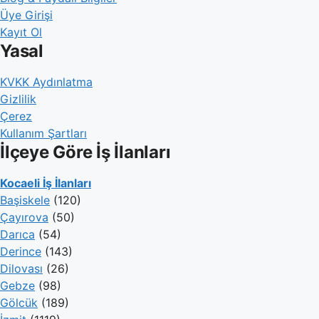
Üye Girişi
Kayıt Ol
Yasal
KVKK Aydınlatma
Gizlilik
Çerez
Kullanım Şartları
İlçeye Göre İş İlanları
Kocaeli İş İlanları
Başiskele
(120)
Çayırova
(50)
Darıca
(54)
Derince
(143)
Dilovası
(26)
Gebze
(98)
Gölcük
(189)