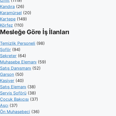
İzmit
(1119)
Kandıra
(26)
Karamürsel
(20)
Kartepe
(149)
Körfez
(110)
Mesleğe Göre İş İlanları
Temizlik Personeli
(98)
Şoför
(94)
Sekreter
(64)
Muhasebe Elemanı
(59)
Satış Danışmanı
(52)
Garson
(50)
Kasiyer
(40)
Satış Elemanı
(38)
Servis Şoförü
(38)
Çocuk Bakıcısı
(37)
Aşçı
(37)
Ön Muhasebeci
(36)