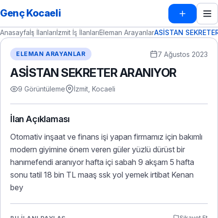
Genç Kocaeli
Anasayfa
İş İlanları
İzmit İş İlanları
Eleman Arayanlar
ASİSTAN SEKRETE
7 Ağustos 2023
ELEMAN ARAYANLAR
ASİSTAN SEKRETER ARANIYOR
9 Görüntüleme
İzmit, Kocaeli
İlan Açıklaması
Otomativ inşaat ve finans işi yapan firmamız için bakımlı
modern giyimine önem veren güler yüzlü dürüst bir
hanımefendi aranıyor hafta içi sabah 9 akşam 5 hafta
sonu tatil 18 bin TL maaş ssk yol yemek irtibat Kenan
bey
Şikayet Et