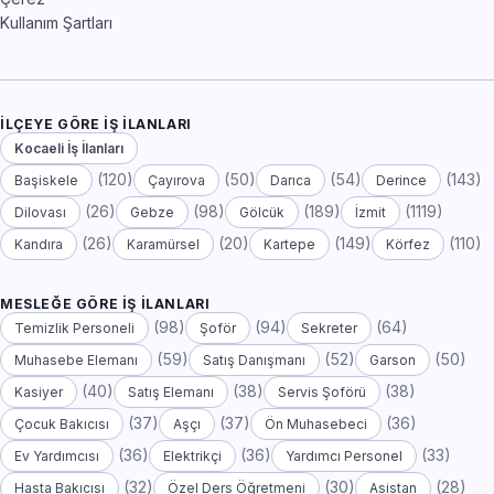
Kullanım Şartları
İLÇEYE GÖRE İŞ İLANLARI
Kocaeli İş İlanları
(120)
(50)
(54)
(143)
Başiskele
Çayırova
Darıca
Derince
(26)
(98)
(189)
(1119)
Dilovası
Gebze
Gölcük
İzmit
(26)
(20)
(149)
(110)
Kandıra
Karamürsel
Kartepe
Körfez
MESLEĞE GÖRE İŞ İLANLARI
(98)
(94)
(64)
Temizlik Personeli
Şoför
Sekreter
(59)
(52)
(50)
Muhasebe Elemanı
Satış Danışmanı
Garson
(40)
(38)
(38)
Kasiyer
Satış Elemanı
Servis Şoförü
(37)
(37)
(36)
Çocuk Bakıcısı
Aşçı
Ön Muhasebeci
(36)
(36)
(33)
Ev Yardımcısı
Elektrikçi
Yardımcı Personel
(32)
(30)
(28)
Hasta Bakıcısı
Özel Ders Öğretmeni
Asistan