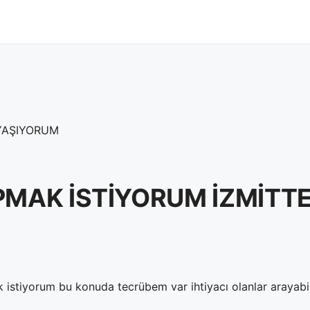
 YAŞIYORUM
YAPMAK İSTİYORUM İZMİT
 istiyorum bu konuda tecrübem var ihtiyacı olanlar arayabil