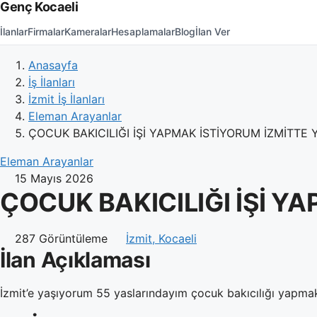
Genç Kocaeli
İlanlar
Firmalar
Kameralar
Hesaplamalar
Blog
İlan Ver
Anasayfa
İş İlanları
İzmit İş İlanları
Eleman Arayanlar
ÇOCUK BAKICILIĞI İŞİ YAPMAK İSTİYORUM İZMİTTE
Eleman Arayanlar
15 Mayıs 2026
ÇOCUK BAKICILIĞI İŞİ 
287 Görüntüleme
İzmit, Kocaeli
İlan Açıklaması
İzmit’e yaşıyorum 55 yaslarındayım çocuk bakıcılığı yapmak