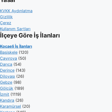
KVKK Aydınlatma
Gizlilik
Çerez
Kullanım Şartları
İlçeye Göre İş İlanları
Kocaeli İş İlanları
Başiskele
(120)
Çayırova
(50)
Darıca
(54)
Derince
(143)
Dilovası
(26)
Gebze
(98)
Gölcük
(189)
İzmit
(1119)
Kandıra
(26)
Karamürsel
(20)