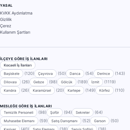
YASAL
KVKK Aydınlatma
Gizlilik
Çerez
Kullanım Şartları
İLÇEYE GÖRE İŞ İLANLARI
Kocaeli İş İlanları
(120)
(50)
(54)
(143)
Başiskele
Çayırova
Darıca
Derince
(26)
(98)
(189)
(1119)
Dilovası
Gebze
Gölcük
İzmit
(26)
(20)
(149)
(110)
Kandıra
Karamürsel
Kartepe
Körfez
MESLEĞE GÖRE İŞ İLANLARI
(98)
(94)
(64)
Temizlik Personeli
Şoför
Sekreter
(59)
(52)
(50)
Muhasebe Elemanı
Satış Danışmanı
Garson
(40)
(38)
(38)
Kasiyer
Satış Elemanı
Servis Şoförü