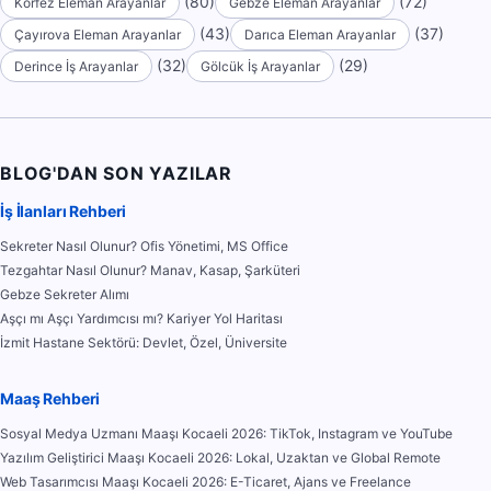
(80)
(72)
Körfez Eleman Arayanlar
Gebze Eleman Arayanlar
(43)
(37)
Çayırova Eleman Arayanlar
Darıca Eleman Arayanlar
(32)
(29)
Derince İş Arayanlar
Gölcük İş Arayanlar
BLOG'DAN SON YAZILAR
İş İlanları Rehberi
Sekreter Nasıl Olunur? Ofis Yönetimi, MS Office
Tezgahtar Nasıl Olunur? Manav, Kasap, Şarküteri
Gebze Sekreter Alımı
Aşçı mı Aşçı Yardımcısı mı? Kariyer Yol Haritası
İzmit Hastane Sektörü: Devlet, Özel, Üniversite
Maaş Rehberi
Sosyal Medya Uzmanı Maaşı Kocaeli 2026: TikTok, Instagram ve YouTube
Yazılım Geliştirici Maaşı Kocaeli 2026: Lokal, Uzaktan ve Global Remote
Web Tasarımcısı Maaşı Kocaeli 2026: E-Ticaret, Ajans ve Freelance