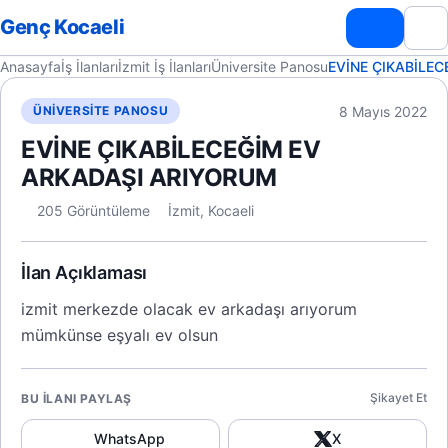
Genç Kocaeli
Anasayfa
İş İlanları
İzmit İş İlanları
Üniversite Panosu
EVİNE ÇIKABİLE
8 Mayıs 2022
ÜNIVERSITE PANOSU
EVİNE ÇIKABİLECEĞİM EV
ARKADAŞI ARIYORUM
205 Görüntüleme
İzmit, Kocaeli
İlan Açıklaması
izmit merkezde olacak ev arkadaşı arıyorum
mümkünse eşyalı ev olsun
Şikayet Et
BU İLANI PAYLAŞ
WhatsApp
X