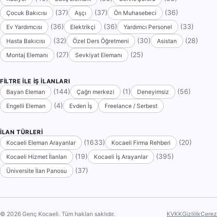
(37)
(37)
(36)
Çocuk Bakıcısı
Aşçı
Ön Muhasebeci
(36)
(36)
(33)
Ev Yardımcısı
Elektrikçi
Yardımcı Personel
(32)
(30)
(28)
Hasta Bakıcısı
Özel Ders Öğretmeni
Asistan
(27)
(25)
Montaj Elemanı
Sevkiyat Elemanı
FILTRE ILE İŞ İLANLARI
(144)
(1)
(56)
Bayan Eleman
Çağrı merkezi
Deneyimsiz
(4)
Engelli Eleman
Evden İş
Freelance / Serbest
İLAN TÜRLERI
(1633)
(20)
Kocaeli Eleman Arayanlar
Kocaeli Firma Rehberi
(19)
(395)
Kocaeli Hizmet İlanları
Kocaeli İş Arayanlar
(37)
Üniversite İlan Panosu
© 2026 Genç Kocaeli. Tüm hakları saklıdır.
KVKK
Gizlilik
Çerez