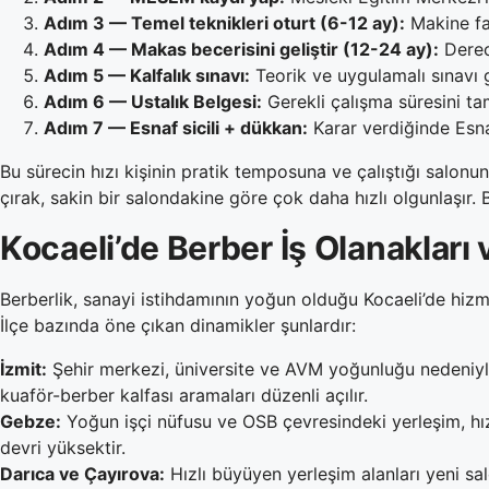
Adım 3 — Temel teknikleri oturt (6-12 ay):
Makine fad
Adım 4 — Makas becerisini geliştir (12-24 ay):
Derece
Adım 5 — Kalfalık sınavı:
Teorik ve uygulamalı sınavı geç
Adım 6 — Ustalık Belgesi:
Gerekli çalışma süresini ta
Adım 7 — Esnaf sicili + dükkan:
Karar verdiğinde Esna
Bu sürecin hızı kişinin pratik temposuna ve çalıştığı salo
çırak, sakin bir salondakine göre çok daha hızlı olgunlaşır. B
Kocaeli’de Berber İş Olanakları
Berberlik, sanayi istihdamının yoğun olduğu Kocaeli’de hizme
İlçe bazında öne çıkan dinamikler şunlardır:
İzmit:
Şehir merkezi, üniversite ve AVM yoğunluğu nedeniyl
kuaför-berber kalfası aramaları düzenli açılır.
Gebze:
Yoğun işçi nüfusu ve OSB çevresindeki yerleşim, hız
devri yüksektir.
Darıca ve Çayırova:
Hızlı büyüyen yerleşim alanları yeni salo