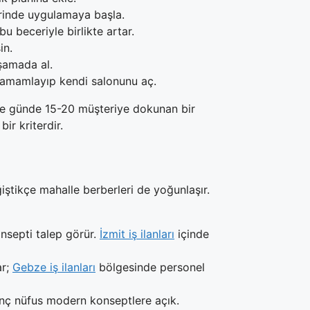
erinde uygulamaya başla.
 beceriyle birlikte artar.
in.
aşamada al.
 tamamlayıp kendi salonunu aç.
nde günde 15-20 müşteriye dokunan bir
ir kriterdir.
ğiştikçe mahalle berberleri de yoğunlaşır.
nsepti talep görür.
İzmit iş ilanları
içinde
ar;
Gebze iş ilanları
bölgesinde personel
ç nüfus modern konseptlere açık.