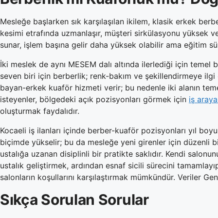
Mesleğe başlarken sık karşılaşılan ikilem, klasik erkek berb
kesimi etrafında uzmanlaşır, müşteri sirkülasyonu yüksek ve
sunar, işlem başına gelir daha yüksek olabilir ama eğitim s
İki meslek de aynı MESEM dalı altında ilerlediği için temel b
seven biri için berberlik; renk-bakım ve şekillendirmeye ilg
bayan-erkek kuaför hizmeti verir; bu nedenle iki alanın te
isteyenler, bölgedeki açık pozisyonları görmek için
iş araya
oluşturmak faydalıdır.
Kocaeli iş ilanları içinde berber-kuaför pozisyonları yıl bo
biçimde yükselir; bu da mesleğe yeni girenler için düzenli bi
ustalığa uzanan disiplinli bir pratikte saklıdır. Kendi salonu
ustalık geliştirmek, ardından esnaf sicili sürecini tamamlay
salonların koşullarını karşılaştırmak mümkündür. Veriler Gen
Sıkça Sorulan Sorular