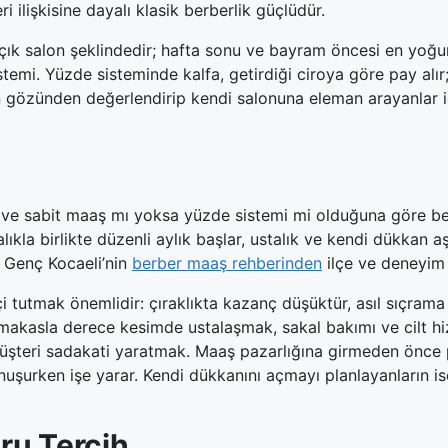
i ilişkisine dayalı klasik berberlik güçlüdür.
k salon şeklindedir; hafta sonu ve bayram öncesi en yoğun 
temi. Yüzde sisteminde kalfa, getirdiği ciroya göre pay alır;
n gözünden değerlendirip kendi salonuna eleman arayanlar 
ine ve sabit maaş mı yoksa yüzde sistemi mi olduğuna göre bel
lıkla birlikte düzenli aylık başlar, ustalık ve kendi dükkan
, Genç Kocaeli’nin
berber maaş rehberinden
ilçe ve deneyim 
çi tutmak önemlidir: çıraklıkta kazanç düşüktür, asıl sıçram
r: makasla derece kesimde ustalaşmak, sakal bakımı ve cilt hi
üşteri sadakati yaratmak. Maaş pazarlığına girmeden önce 
uşurken işe yarar. Kendi dükkanını açmayı planlayanların is
ru Tercih