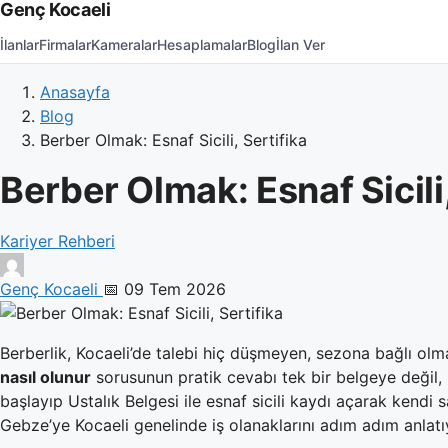
Genç Kocaeli
İlanlar
Firmalar
Kameralar
Hesaplamalar
Blog
İlan Ver
Anasayfa
Blog
Berber Olmak: Esnaf Sicili, Sertifika
Berber Olmak: Esnaf Sicili,
Kariyer Rehberi
Genç Kocaeli
📅 09 Tem 2026
Berberlik, Kocaeli’de talebi hiç düşmeyen, sezona bağlı ol
nasıl olunur
sorusunun pratik cevabı tek bir belgeye değil, k
başlayıp Ustalık Belgesi ile esnaf sicili kaydı açarak kendi 
Gebze’ye Kocaeli genelinde iş olanaklarını adım adım anlatı