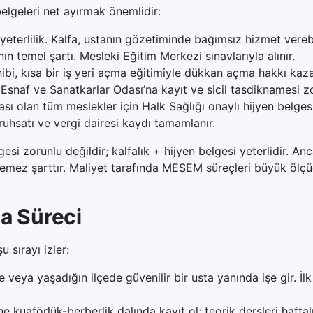
elgeleri net ayırmak önemlidir:
yeterlilik. Kalfa, ustanın gözetiminde bağımsız hizmet verebi
n temel şartı. Mesleki Eğitim Merkezi sınavlarıyla alınır.
ibi, kısa bir iş yeri açma eğitimiyle dükkan açma hakkı kaza
Esnaf ve Sanatkarlar Odası’na kayıt ve sicil tasdiknamesi z
ı olan tüm meslekler için Halk Sağlığı onaylı hijyen belgesi 
uhsatı ve vergi dairesi kaydı tamamlanır.
gesi zorunlu değildir; kalfalık + hijyen belgesi yeterlidir. 
dilemez şarttır. Maliyet tarafında MESEM süreçleri büyük ölçü
a Süreci
u sırayı izler:
 veya yaşadığın ilçede güvenilir bir usta yanında işe gir. İ
 kuaförlük-berberlik dalında kayıt ol; teorik dersleri haftal