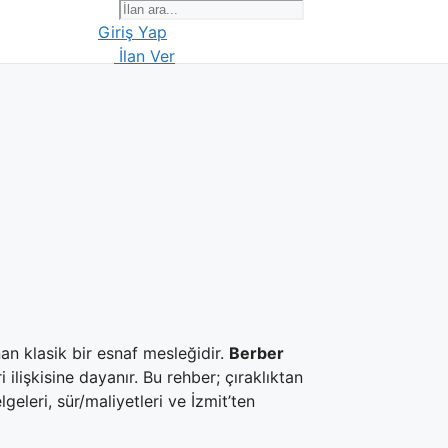
Giriş Yap
İlan Ver
n klasik bir esnaf mesleğidir.
Berber
ilişkisine dayanır. Bu rehber; çıraklıktan
geleri, sür/maliyetleri ve İzmit’ten