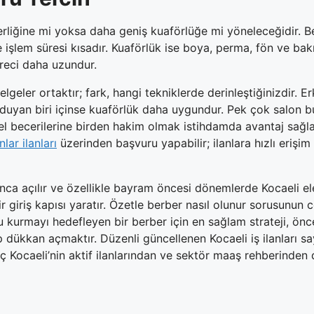
erliğine mi yoksa daha geniş kuaförlüğe mi yöneleceğidir. Be
 işlem süresi kısadır. Kuaförlük ise boya, perma, fön ve bak
üreci daha uzundur.
elgeler ortaktır; fark, hangi tekniklerde derinleştiğinizdir. 
i duyan biri içinse kuaförlük daha uygundur. Pek çok salon b
mel becerilerine birden hakim olmak istihdamda avantaj sağl
nlar ilanları
üzerinden başvuru yapabilir; ilanlara hızlı erişim
yunca açılır ve özellikle bayram öncesi dönemlerde Kocaeli e
r giriş kapısı yaratır. Özetle berber nasıl olunur sorusunun c
nu kurmayı hedefleyen bir berber için en sağlam strateji, önce
ıp dükkan açmaktır. Düzenli güncellenen Kocaeli iş ilanları s
ç Kocaeli’nin aktif ilanlarından ve sektör maaş rehberinden 