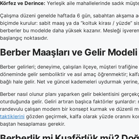
Körfez ve Derince:
Yerleşik aile mahallelerinde sadık müşter
Çalışma düzeni genelde haftada 6 gün, sabahtan akşama açı
biçimde kurulur: sabit maaş ya da “koltuk kirası / yüzde” sis
berberler bu modelde daha yüksek kazanır. Mesleği işvere
başlangıç noktasıdır.
Berber Maaşları ve Gelir Modeli
Berber gelirleri; deneyime, çalışılan ilçeye, müşteri trafiğ
döneminde gelir semboliktir ve asıl amaç öğrenmektir; kalfa
bağlı hale gelir. Net ve güncel kademeleri uydurmak yerine
Berber nasıl olunur planı yaparken gelir beklentisini gerçek
oturduğunda gelir. Geliri artıran başlıca faktörler şunlardı
randevulu çalışan modern bir konsept kurmak ve düzenli m
taktiklerini
gözden geçirmek, kalfa olarak yüzde oranını kon
baştan hesaplaması gerekir.
Berberlik mi Kuaförlük mü? Doğ