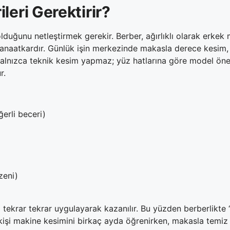
leri Gerektirir?
ğunu netleştirmek gerekir. Berber, ağırlıklı olarak erkek m
 zanaatkardır. Günlük işin merkezinde makasla derece kesim, 
r yalnızca teknik kesim yapmaz; yüz hatlarına göre model ön
r.
erli beceri)
zeni)
 tekrar tekrar uygulayarak kazanılır. Bu yüzden berberlikte “
ir kişi makine kesimini birkaç ayda öğrenirken, makasla tem