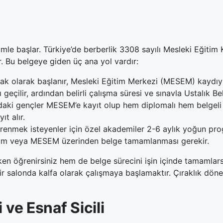
timle başlar. Türkiye’de berberlik 3308 sayılı Mesleki Eğit
r. Bu belgeye giden üç ana yol vardır:
rak olarak başlanır, Mesleki Eğitim Merkezi (MESEM) kaydıyla
ı geçilir, ardından belirli çalışma süresi ve sınavla Ustalık Bel
aki gençler MESEM’e kayıt olup hem diplomalı hem belgeli m
t alır.
renmek isteyenler için özel akademiler 2-6 aylık yoğun pro
itim veya MESEM üzerinden belge tamamlanması gerekir.
n öğrenirsiniz hem de belge sürecini işin içinde tamamlarsını
ir salonda kalfa olarak çalışmaya başlamaktır. Çıraklık dön
 ve Esnaf Sicili