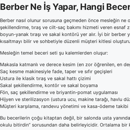
Berber Ne İş Yapar, Hangi Beceri
Berber nasıl olunur sorusuna geçmeden önce mesleğin ne oldu
şekillendirme, tıraş ve cilt-saç bakımı hizmeti veren esnaf
boyun-yanak tıraşı ve sakal kontörü yer alır. İyi bir berbe
kısaltmayı bilir ve sohbetiyle düzenli müşteri kitlesi oluşturu
Mesleğin temel beceri seti şu kalemlerden oluşur:
Makasla katmanlı ve derece kesim (en zor öğrenilen, en değ
Saç kesme makinesiyle fade, taper ve sıfır geçişleri
Ustura ile klasik tıraş ve sakal hattı çizimi
Sakal şekillendirme, kontör ve sakal boyama
Fön, saç şekillendirme ve briyantin-pomat uygulaması
Hijyen ve sterilizasyon (ustura ucu, makine tarağı, havlu dü
Müşteri karşılama, randevu yönetimi ve kasa-ödeme takibi
Bu becerilerin çoğu kitaptan değil, bir salonda usta yanında
okulu bitirdin” sorusundan daha belirleyicidir. Ortalama b