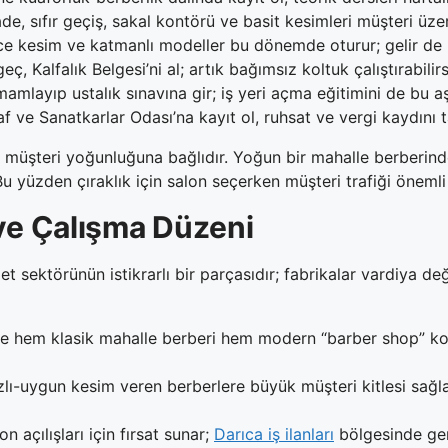
e, sıfır geçiş, sakal kontörü ve basit kesimleri müşteri üz
 kesim ve katmanlı modeller bu dönemde oturur; gelir de bu
, Kalfalık Belgesi’ni al; artık bağımsız koltuk çalıştırabilirs
mamlayıp ustalık sınavına gir; iş yeri açma eğitimini de bu 
f ve Sanatkarlar Odası’na kayıt ol, ruhsat ve vergi kaydını
nun müşteri yoğunluğuna bağlıdır. Yoğun bir mahalle berberi
u yüzden çıraklık için salon seçerken müşteri trafiği önemli b
 ve Çalışma Düzeni
t sektörünün istikrarlı bir parçasıdır; fabrikalar vardiya de
e hem klasik mahalle berberi hem modern “barber shop” ko
lı-uygun kesim veren berberlere büyük müşteri kitlesi sağl
n açılışları için fırsat sunar;
Darıca iş ilanları
bölgesinde gen