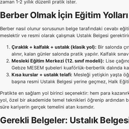
zaman 1-2 yıllık düzenli pratik ister.
Berber Olmak İçin Eğitim Yolları
Berber nasıl olunur sorusunun belge tarafındaki cevabı eği
meslektir ve resmi olarak çalışmak Ustalık Belgesi gerektiri
Çıraklık + kalfalık + ustalık (klasik yol):
Bir salonda çı
alınır, kalan günler salonda pratik yapılır. Kalfalık sınav
Mesleki Eğitim Merkezi (12. sınıf modeli):
Lise çağınd
Gebze MESEM şubeleri kuaförlük-berberlik dalında kayı
Kısa kurslar + ustalık telafi:
Mesleği yetişkin yaşta öğ
başına resmi Ustalık Belgesi yerine geçmez, Halk Eğ
Pratikte en sağlam yol birinci seçenektir: hem para kazanırke
yol, özel bir akademide temel teknikleri öğrenip ardından b
süre kariyerin gerçek temelini atan kısımdır.
Gerekli Belgeler: Ustalık Belgesi