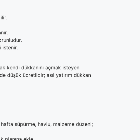
lir.
nır.
orunludur.
istenir.
Ancak kendi dükkanını açmak isteyen
de düşük ücretlidir; asıl yatırım dükkan
lk hafta süpürme, havlu, malzeme düzeni;
ık planına ekle.