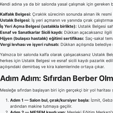
Kendi adına ya da bir salonda yasal çalışmak için gereken b
Kalfalık Belgesi:
Çıraklık sürecinin sonunda alınan ilk resmi 
Ustalık Belgesi:
İş yeri açmanın ve yanında çırak çalıştırmanı
İş Yeri Açma Belgesi (ustalıkla birlikte):
Ustalık Belgesi sah
Esnaf ve Sanatkarlar Sicili kaydı:
Dükkan açacaksanız ilgili 
Hijyen (bulaşıcı hastalık) eğitimi sertifikası:
Saç-sakal temas
Vergi levhası ve işyeri ruhsatı:
Dükkan açılışında belediye r
Yalnızca bir salonda kalfa olarak çalışacaksanız Ustalık Bel
herkes için Ustalık Belgesi ve esnaf sicili kaydı pazarlık e
açılışındaki demirbaş ve kira kalemlerinde ortaya çıkar.
Adım Adım: Sıfırdan Berber Olm
Mesleğe sıfırdan başlayan biri için gerçekçi bir yol haritası ş
Adım 1 — Salon bul, çırak/kursiyer başla:
İzmit, Gebze
ardından makine tutmaya geçilir.
Adım 2 — MESEM kaydı yap:
Mesleki Eğitim Merkezi’ne