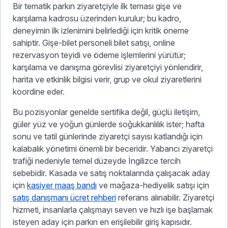
Bir tematik parkın ziyaretçiyle ilk teması gişe ve
karşılama kadrosu üzerinden kurulur; bu kadro,
deneyimin ilk izlenimini belirlediği için kritik öneme
sahiptir. Gişe-bilet personeli bilet satışı, online
rezervasyon teyidi ve ödeme işlemlerini yürütür;
karşılama ve danışma görevlisi ziyaretçiyi yönlendirir,
harita ve etkinlik bilgisi verir, grup ve okul ziyaretlerini
koordine eder.
Bu pozisyonlar genelde sertifika değil, güçlü iletişim,
güler yüz ve yoğun günlerde soğukkanlılık ister; hafta
sonu ve tatil günlerinde ziyaretçi sayısı katlandığı için
kalabalık yönetimi önemli bir beceridir. Yabancı ziyaretçi
trafiği nedeniyle temel düzeyde İngilizce tercih
sebebidir. Kasada ve satış noktalarında çalışacak aday
için
kasiyer maaş bandı
ve mağaza-hediyelik satışı için
satış danışmanı ücret rehberi
referans alınabilir. Ziyaretçi
hizmeti, insanlarla çalışmayı seven ve hızlı işe başlamak
isteyen aday için parkın en erişilebilir giriş kapısıdır.