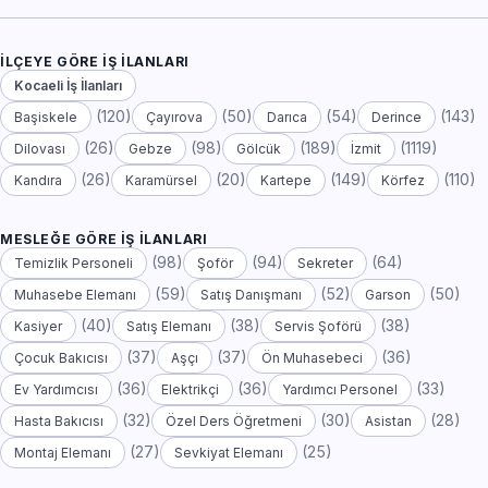
İLÇEYE GÖRE İŞ İLANLARI
Kocaeli İş İlanları
(120)
(50)
(54)
(143)
Başiskele
Çayırova
Darıca
Derince
(26)
(98)
(189)
(1119)
Dilovası
Gebze
Gölcük
İzmit
(26)
(20)
(149)
(110)
Kandıra
Karamürsel
Kartepe
Körfez
MESLEĞE GÖRE İŞ İLANLARI
(98)
(94)
(64)
Temizlik Personeli
Şoför
Sekreter
(59)
(52)
(50)
Muhasebe Elemanı
Satış Danışmanı
Garson
(40)
(38)
(38)
Kasiyer
Satış Elemanı
Servis Şoförü
(37)
(37)
(36)
Çocuk Bakıcısı
Aşçı
Ön Muhasebeci
(36)
(36)
(33)
Ev Yardımcısı
Elektrikçi
Yardımcı Personel
(32)
(30)
(28)
Hasta Bakıcısı
Özel Ders Öğretmeni
Asistan
(27)
(25)
Montaj Elemanı
Sevkiyat Elemanı