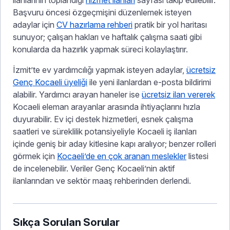
ilanlarının toplandığı
hizmet ilanları
sayfası takip edilebilir.
Başvuru öncesi özgeçmişini düzenlemek isteyen
adaylar için
CV hazırlama rehberi
pratik bir yol haritası
sunuyor; çalışan hakları ve haftalık çalışma saati gibi
konularda da hazırlık yapmak süreci kolaylaştırır.
İzmit’te ev yardımcılığı yapmak isteyen adaylar,
ücretsiz
Genç Kocaeli üyeliği
ile yeni ilanlardan e-posta bildirimi
alabilir. Yardımcı arayan haneler ise
ücretsiz ilan vererek
Kocaeli eleman arayanlar arasında ihtiyaçlarını hızla
duyurabilir. Ev içi destek hizmetleri, esnek çalışma
saatleri ve süreklilik potansiyeliyle Kocaeli iş ilanları
içinde geniş bir aday kitlesine kapı aralıyor; benzer rolleri
görmek için
Kocaeli’de en çok aranan meslekler
listesi
de incelenebilir. Veriler Genç Kocaeli’nin aktif
ilanlarından ve sektör maaş rehberinden derlendi.
Sıkça Sorulan Sorular