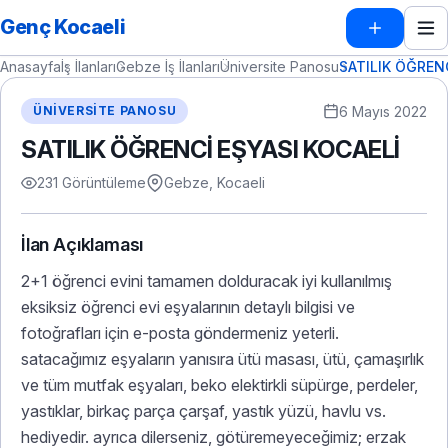
Genç Kocaeli
Anasayfa
İş İlanları
Gebze İş İlanları
Üniversite Panosu
SATILIK ÖĞREN
6 Mayıs 2022
ÜNIVERSITE PANOSU
SATILIK ÖĞRENCİ EŞYASI KOCAELİ
231 Görüntüleme
Gebze, Kocaeli
İlan Açıklaması
2+1 öğrenci evini tamamen dolduracak iyi kullanılmış
eksiksiz öğrenci evi eşyalarının detaylı bilgisi ve
fotoğrafları için e-posta göndermeniz yeterli.
satacağımız eşyaların yanısıra ütü masası, ütü, çamaşırlık
ve tüm mutfak eşyaları, beko elektirkli süpürge, perdeler,
yastıklar, birkaç parça çarşaf, yastık yüzü, havlu vs.
hediyedir. ayrıca dilerseniz, götüremeyeceğimiz; erzak