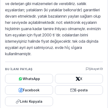
ve deterjan gibi malzemeleri de verebiliriz. satılık
eşyalardan; yatakların (ki yataklar bellona’dır) garantileri
devam etmektedir. yatak bazalarının yayları sağlam olup
her seviyede açılabilmektedir. not: elektronik eşyaların
hiçbirinin şuana kadar tamire ihtiyacı olmamıştır. evimizin
tüm eşyaları için fiyat 2000 tl ‘dir. odalardan birini
istemeyişiniz halinde fiyat değişecektir. tek oda dişinda
eşyalari ayri ayri satmiyoruz. evde hİç sİgara
kullanilmamiştir.
Şikayet Et
BU İLANI PAYLAŞ
WhatsApp
X
Facebook
E-posta
Linki Kopyala