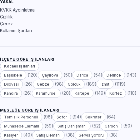
YASAL
KVKK Aydınlatma
Gizlilik
Çerez
Kullanım Şartları
İLÇEYE GÖRE İŞ İLANLARI
Kocaeli İş İlanları
(120)
(50)
(54)
(143)
Başiskele
Çayırova
Darıca
Derince
(26)
(98)
(189)
(1119)
Dilovası
Gebze
Gölcük
İzmit
(26)
(20)
(149)
(110)
Kandıra
Karamürsel
Kartepe
Körfez
MESLEĞE GÖRE İŞ İLANLARI
(98)
(94)
(64)
Temizlik Personeli
Şoför
Sekreter
(59)
(52)
(50)
Muhasebe Elemanı
Satış Danışmanı
Garson
(40)
(38)
(38)
Kasiyer
Satış Elemanı
Servis Şoförü