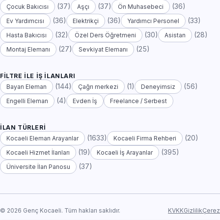
(37)
(37)
(36)
Çocuk Bakıcısı
Aşçı
Ön Muhasebeci
(36)
(36)
(33)
Ev Yardımcısı
Elektrikçi
Yardımcı Personel
(32)
(30)
(28)
Hasta Bakıcısı
Özel Ders Öğretmeni
Asistan
(27)
(25)
Montaj Elemanı
Sevkiyat Elemanı
FILTRE ILE İŞ İLANLARI
(144)
(1)
(56)
Bayan Eleman
Çağrı merkezi
Deneyimsiz
(4)
Engelli Eleman
Evden İş
Freelance / Serbest
İLAN TÜRLERI
(1633)
(20)
Kocaeli Eleman Arayanlar
Kocaeli Firma Rehberi
(19)
(395)
Kocaeli Hizmet İlanları
Kocaeli İş Arayanlar
(37)
Üniversite İlan Panosu
© 2026 Genç Kocaeli. Tüm hakları saklıdır.
KVKK
Gizlilik
Çerez