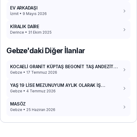
EV ARKADAŞI
İzmit • 9 Mayıs 2026
KİRALIK DAİRE
Derince • 31 Ekim 2025
Gebze'daki Diğer İlanlar
KOCAELİ GRANİT KÜPTAŞ BEGONİT TAŞ ANDEZİT
TAŞ UYGULAMA EKİBİYİM HALİL USTA
Gebze • 17 Temmuz 2026
YAŞ 19 LİSE MEZUNUYUM AYLIK OLARAK İŞ
ARIYORUM
Gebze • 4 Temmuz 2026
MASÖZ
Gebze • 25 Haziran 2026