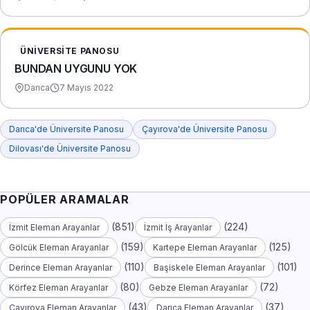
ÜNIVERSITE PANOSU
BUNDAN UYGUNU YOK
Darıca
7 Mayıs 2022
Darıca'de Üniversite Panosu
Çayırova'de Üniversite Panosu
Dilovası'de Üniversite Panosu
POPÜLER ARAMALAR
(851)
(224)
İzmit Eleman Arayanlar
İzmit İş Arayanlar
(159)
(125)
Gölcük Eleman Arayanlar
Kartepe Eleman Arayanlar
(110)
(101)
Derince Eleman Arayanlar
Başiskele Eleman Arayanlar
(80)
(72)
Körfez Eleman Arayanlar
Gebze Eleman Arayanlar
(43)
(37)
Çayırova Eleman Arayanlar
Darıca Eleman Arayanlar