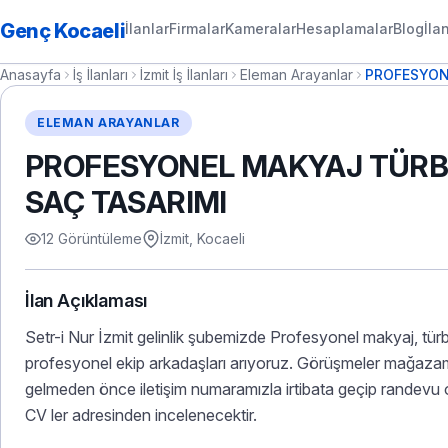
Genç Kocaeli
İlanlar
Firmalar
Kameralar
Hesaplamalar
Blog
İla
Anasayfa
İş İlanları
İzmit İş İlanları
Eleman Arayanlar
PROFESYONE
ELEMAN ARAYANLAR
PROFESYONEL MAKYAJ TÜRBA
SAÇ TASARIMI
12 Görüntüleme
İzmit, Kocaeli
İlan Açıklaması
Setr-i Nur İzmit gelinlik şubemizde Profesyonel makyaj, türb
profesyonel ekip arkadaşları arıyoruz. Görüşmeler mağaza
gelmeden önce iletişim numaramızla irtibata geçip randevu 
CV ler adresinden incelenecektir.