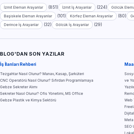
(851)
(224)
İzmit Eleman Arayanlar
İzmit İş Arayanlar
Gölcük Elema
(101)
(80)
Başiskele Eleman Arayanlar
Körfez Eleman Arayanlar
G
(32)
(29)
Derince İş Arayanlar
Gölcük İş Arayanlar
BLOG'DAN SON YAZILAR
İş İlanları Rehberi
Maa
Tezgahtar Nasıl Olunur? Manav, Kasap, Şarküteri
Sosya
CNC Operatörü Nasıl Olunur? Sıfırdan Programlamaya
ve Y
Gebze Sekreter Alımı
Yazıl
Sekreter Nasıl Olunur? Ofis Yönetimi, MS Office
Remo
Gebze Plastik ve Kimya Sektörü
Web T
Free
Dijit
Meta
SEO U
Lokal