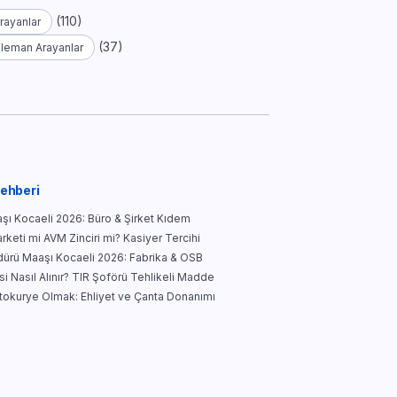
(110)
rayanlar
(37)
Eleman Arayanlar
Rehberi
şı Kocaeli 2026: Büro & Şirket Kıdem
keti mi AVM Zinciri mi? Kasiyer Tercihi
ürü Maaşı Kocaeli 2026: Fabrika & OSB
i Nasıl Alınır? TIR Şoförü Tehlikeli Madde
tokurye Olmak: Ehliyet ve Çanta Donanımı