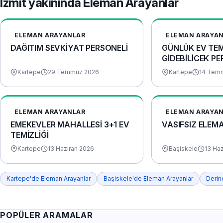
İzmit yakınında Eleman Arayanlar
ELEMAN ARAYANLAR
ELEMAN ARAYA
DAĞITIM SEVKİYAT PERSONELİ
GÜNLÜK EV TEM
GİDEBİLİCEK P
Kartepe
29 Temmuz 2026
Kartepe
14 Tem
ELEMAN ARAYANLAR
ELEMAN ARAYA
EMEKEVLER MAHALLESİ 3+1 EV
VASIFSIZ ELEM
TEMİZLİĞİ
Kartepe
13 Haziran 2026
Başiskele
13 Ha
Kartepe'de Eleman Arayanlar
Başiskele'de Eleman Arayanlar
Derin
POPÜLER ARAMALAR