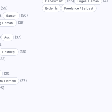
(56)
(4)
Deneyimsiz
Engelli Eleman
(59)
Evden İş
Freelance / Serbest
2)
(50)
Garson
(38)
ş Elemanı
)
(37)
Aşçı
6)
(36)
Elektrikçi
(33)
(30)
(27)
aj Elemanı
25)