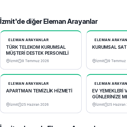
İzmit'de diğer Eleman Arayanlar
ELEMAN ARAYANLAR
ELEMAN ARAYA
TÜRK TELEKOM KURUMSAL
KURUMSAL SAT
MÜŞTERİ DESTEK PERSONELİ
İzmit
9 Temmuz 2026
İzmit
9 Temmuz 
ELEMAN ARAYANLAR
ELEMAN ARAYA
APARTMAN TEMİZLİK HİZMETİ
EV YEMEKLERİ 
GÜNLERİNİZE M
HAZIRLANIR
İzmit
25 Haziran 2026
İzmit
25 Haziran