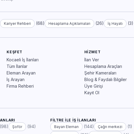
)
(68)
(26)
(3)
Kariyer Rehberi
Hesaplama Açıklamaları
İş Hayatı
KEŞFET
HIZMET
Kocaeli İş İlanları
İlan Ver
Tüm İlanlar
Hesaplama Araçları
Eleman Arayan
Şehir Kameraları
İş Arayan
Blog & Faydalı Bilgiler
Firma Rehberi
Üye Girişi
Kayıt Ol
LANLARI
FILTRE ILE İŞ İLANLARI
(98)
(94)
(144)
(1)
Şoför
Bayan Eleman
Çağrı merkezi