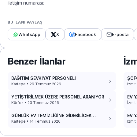
iletişim numarası:
BU İLANI PAYLAŞ
WhatsApp
X
Facebook
E-posta
Benzer İlanlar
İzm
DAĞITIM SEVKİYAT PERSONELİ
ŞÖF
Kartepe • 29 Temmuz 2026
İzmit
YETİŞTİRİLMEK ÜZERE PERSONEL ARANIYOR
EV Y
Körfez • 23 Temmuz 2026
İzmit
GÜNLÜK EV TEMİZLİĞİNE GİDEBİLİCEK
EV Y
PERSONEL
Kartepe • 14 Temmuz 2026
İzmit