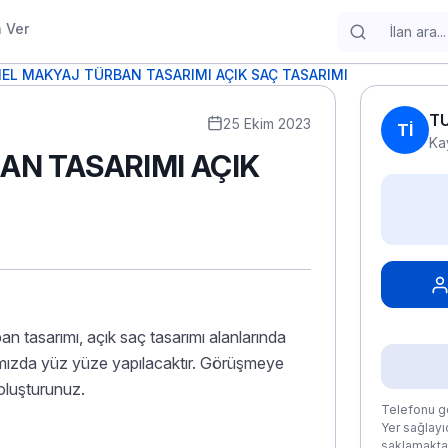
n Ver
L MAKYAJ TÜRBAN TASARIMI AÇIK SAÇ TASARIMI
TU
25 Ekim 2023
Tİ
Ka
N TASARIMI AÇIK
an tasarımı, açık saç tasarımı alanlarında
mızda yüz yüze yapılacaktır. Görüşmeye
oluşturunuz.
Telefonu gö
Yer sağlayıc
saklamaktad