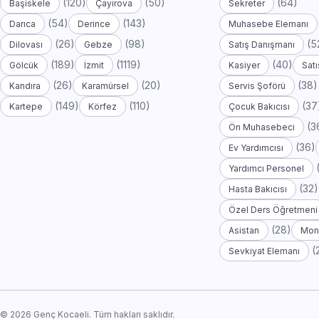
(120)
(50)
(64)
Başiskele
Çayırova
Sekreter
(54)
(143)
Darıca
Derince
Muhasebe Elemanı
(26)
(98)
(5
Dilovası
Gebze
Satış Danışmanı
(189)
(1119)
(40)
Gölcük
İzmit
Kasiyer
Satı
(26)
(20)
(38)
Kandıra
Karamürsel
Servis Şoförü
(149)
(110)
(37
Kartepe
Körfez
Çocuk Bakıcısı
(3
Ön Muhasebeci
(36)
Ev Yardımcısı
Yardımcı Personel
(32)
Hasta Bakıcısı
Özel Ders Öğretmeni
(28)
Asistan
Mont
(
Sevkiyat Elemanı
© 2026 Genç Kocaeli. Tüm hakları saklıdır.