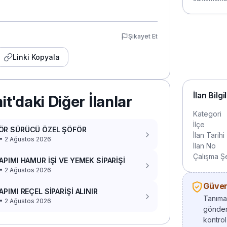
Şikayet Et
Linki Kopyala
İlan Bilgi
it'daki Diğer İlanlar
Kategori
İlçe
ÖR SÜRÜCÜ ÖZEL ŞÖFÖR
İlan Tarihi
 • 2 Ağustos 2026
İlan No
Çalışma Şe
APIMI HAMUR İŞİ VE YEMEK SİPARİŞİ
 • 2 Ağustos 2026
Güvenl
APIMI REÇEL SİPARİŞİ ALINIR
Tanımad
 • 2 Ağustos 2026
gönder
kontrol