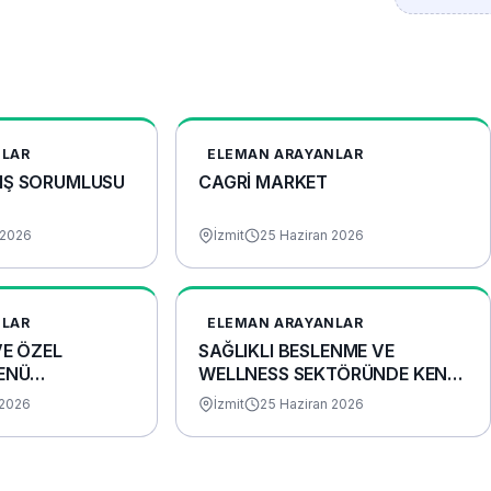
NLAR
ELEMAN ARAYANLAR
IŞ SORUMLUSU
CAGRİ MARKET
2026
İzmit
25 Haziran 2026
NLAR
ELEMAN ARAYANLAR
VE ÖZEL
​SAĞLIKLI BESLENME VE
ENÜ
WELLNESS SEKTÖRÜNDE KENDİ
İŞİNİ KUR!
 2026
İzmit
25 Haziran 2026