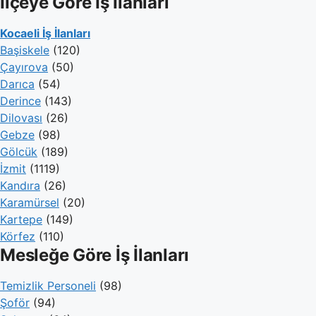
İlçeye Göre İş İlanları
Kocaeli İş İlanları
Başiskele
(120)
Çayırova
(50)
Darıca
(54)
Derince
(143)
Dilovası
(26)
Gebze
(98)
Gölcük
(189)
İzmit
(1119)
Kandıra
(26)
Karamürsel
(20)
Kartepe
(149)
Körfez
(110)
Mesleğe Göre İş İlanları
Temizlik Personeli
(98)
Şoför
(94)