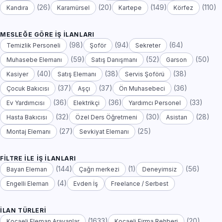
(26)
(20)
(149)
(110)
Kandıra
Karamürsel
Kartepe
Körfez
MESLEĞE GÖRE İŞ İLANLARI
(98)
(94)
(64)
Temizlik Personeli
Şoför
Sekreter
(59)
(52)
(50)
Muhasebe Elemanı
Satış Danışmanı
Garson
(40)
(38)
(38)
Kasiyer
Satış Elemanı
Servis Şoförü
(37)
(37)
(36)
Çocuk Bakıcısı
Aşçı
Ön Muhasebeci
(36)
(36)
(33)
Ev Yardımcısı
Elektrikçi
Yardımcı Personel
(32)
(30)
(28)
Hasta Bakıcısı
Özel Ders Öğretmeni
Asistan
(27)
(25)
Montaj Elemanı
Sevkiyat Elemanı
FILTRE ILE İŞ İLANLARI
(144)
(1)
(56)
Bayan Eleman
Çağrı merkezi
Deneyimsiz
(4)
Engelli Eleman
Evden İş
Freelance / Serbest
İLAN TÜRLERI
(1633)
(20)
Kocaeli Eleman Arayanlar
Kocaeli Firma Rehberi