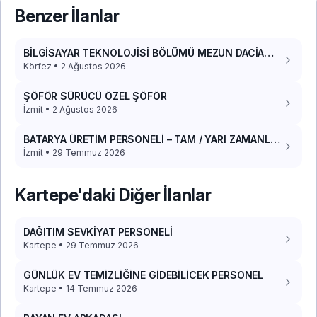
Benzer İlanlar
BİLGİSAYAR TEKNOLOJİSİ BÖLÜMÜ MEZUN DACİA
DOKKER 2017 PANELVAN ARACIM VAR
Körfez • 2 Ağustos 2026
ŞÖFÖR SÜRÜCÜ ÖZEL ŞÖFÖR
İzmit • 2 Ağustos 2026
BATARYA ÜRETİM PERSONELİ – TAM / YARI ZAMANLI
(YEMEK+YOL)
İzmit • 29 Temmuz 2026
Kartepe'daki Diğer İlanlar
DAĞITIM SEVKİYAT PERSONELİ
Kartepe • 29 Temmuz 2026
GÜNLÜK EV TEMİZLİĞİNE GİDEBİLİCEK PERSONEL
Kartepe • 14 Temmuz 2026