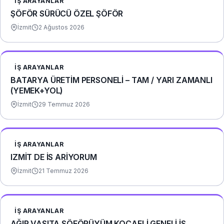
İŞ ARAYANLAR
ŞÖFÖR SÜRÜCÜ ÖZEL ŞÖFÖR
İzmit
2 Ağustos 2026
İŞ ARAYANLAR
BATARYA ÜRETİM PERSONELİ – TAM / YARI ZAMANLI
(YEMEK+YOL)
İzmit
29 Temmuz 2026
İŞ ARAYANLAR
IZMİT DE İS ARİYORUM
İzmit
21 Temmuz 2026
İŞ ARAYANLAR
AĞIR VASITA ŞÖFÖRÜYÜM KOCAELİ GENELİ İŞ