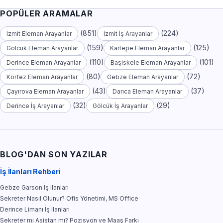
POPÜLER ARAMALAR
(851)
(224)
İzmit Eleman Arayanlar
İzmit İş Arayanlar
(159)
(125)
Gölcük Eleman Arayanlar
Kartepe Eleman Arayanlar
(110)
(101)
Derince Eleman Arayanlar
Başiskele Eleman Arayanlar
(80)
(72)
Körfez Eleman Arayanlar
Gebze Eleman Arayanlar
(43)
(37)
Çayırova Eleman Arayanlar
Darıca Eleman Arayanlar
(32)
(29)
Derince İş Arayanlar
Gölcük İş Arayanlar
BLOG'DAN SON YAZILAR
İş İlanları Rehberi
Gebze Garson İş İlanları
Sekreter Nasıl Olunur? Ofis Yönetimi, MS Office
Derince Limanı İş İlanları
Sekreter mi Asistan mı? Pozisyon ve Maaş Farkı