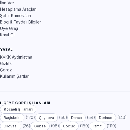
İlan Ver
Hesaplama Araçları
Şehir Kameraları
Blog & Faydalı Bilgiler
Üye Girişi
Kayıt Ol
YASAL
KVKK Aydınlatma
Gizlilik
Çerez
Kullanım Şartları
İLÇEYE GÖRE İŞ İLANLARI
Kocaeli İş İlanları
(120)
(50)
(54)
(143)
Başiskele
Çayırova
Darıca
Derince
(26)
(98)
(189)
(1119)
Dilovası
Gebze
Gölcük
İzmit