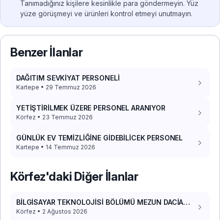
Tanımadığınız kişilere kesinlikle para göndermeyin. Yüz
yüze görüşmeyi ve ürünleri kontrol etmeyi unutmayın.
Benzer İlanlar
DAĞITIM SEVKİYAT PERSONELİ
Kartepe • 29 Temmuz 2026
YETİŞTİRİLMEK ÜZERE PERSONEL ARANIYOR
Körfez • 23 Temmuz 2026
GÜNLÜK EV TEMİZLİĞİNE GİDEBİLİCEK PERSONEL
Kartepe • 14 Temmuz 2026
Körfez'daki Diğer İlanlar
BİLGİSAYAR TEKNOLOJİSİ BÖLÜMÜ MEZUN DACİA
DOKKER 2017 PANELVAN ARACIM VAR
Körfez • 2 Ağustos 2026