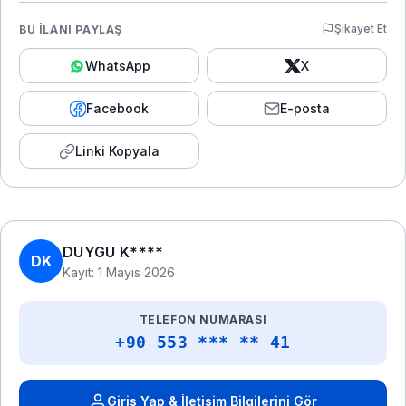
Şikayet Et
BU İLANI PAYLAŞ
WhatsApp
X
Facebook
E-posta
Linki Kopyala
DUYGU K****
DK
Kayıt: 1 Mayıs 2026
TELEFON NUMARASI
+90 553 *** ** 41
Giriş Yap & İletişim Bilgilerini Gör