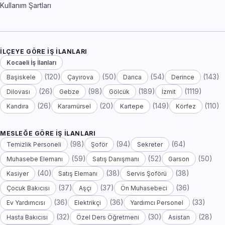
Kullanım Şartları
İLÇEYE GÖRE İŞ İLANLARI
Kocaeli İş İlanları
(120)
(50)
(54)
(143)
Başiskele
Çayırova
Darıca
Derince
(26)
(98)
(189)
(1119)
Dilovası
Gebze
Gölcük
İzmit
(26)
(20)
(149)
(110)
Kandıra
Karamürsel
Kartepe
Körfez
MESLEĞE GÖRE İŞ İLANLARI
(98)
(94)
(64)
Temizlik Personeli
Şoför
Sekreter
(59)
(52)
(50)
Muhasebe Elemanı
Satış Danışmanı
Garson
(40)
(38)
(38)
Kasiyer
Satış Elemanı
Servis Şoförü
(37)
(37)
(36)
Çocuk Bakıcısı
Aşçı
Ön Muhasebeci
(36)
(36)
(33)
Ev Yardımcısı
Elektrikçi
Yardımcı Personel
(32)
(30)
(28)
Hasta Bakıcısı
Özel Ders Öğretmeni
Asistan