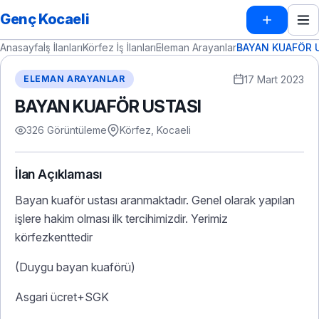
Genç Kocaeli
Anasayfa
İş İlanları
Körfez İş İlanları
Eleman Arayanlar
BAYAN KUAFÖR 
17 Mart 2023
ELEMAN ARAYANLAR
BAYAN KUAFÖR USTASI
326 Görüntüleme
Körfez, Kocaeli
İlan Açıklaması
Bayan kuaför ustası aranmaktadır. Genel olarak yapılan
işlere hakim olması ilk tercihimizdir. Yerimiz
körfezkenttedir
(Duygu bayan kuaförü)
Asgari ücret+SGK