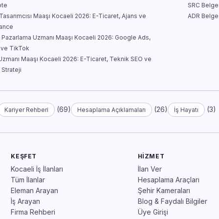
te
SRC Belges
asarımcısı Maaşı Kocaeli 2026: E-Ticaret, Ajans ve
ADR Belges
lance
al Pazarlama Uzmanı Maaşı Kocaeli 2026: Google Ads,
 ve TikTok
zmanı Maaşı Kocaeli 2026: E-Ticaret, Teknik SEO ve
 Strateji
(69)
(26)
(3)
Kariyer Rehberi
Hesaplama Açıklamaları
İş Hayatı
KEŞFET
HIZMET
Kocaeli İş İlanları
İlan Ver
Tüm İlanlar
Hesaplama Araçları
Eleman Arayan
Şehir Kameraları
İş Arayan
Blog & Faydalı Bilgiler
Firma Rehberi
Üye Girişi