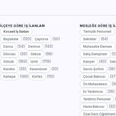
İLÇEYE GÖRE İŞ İLANLARI
MESLEĞE GÖRE İŞ İ
Kocaeli İş İlanları
Temizlik Personeli
(120)
(50)
(64)
Başiskele
Çayırova
Sekreter
(54)
(143)
Darıca
Derince
Muhasebe Elemanı
(26)
(98)
(5
Dilovası
Gebze
Satış Danışmanı
(189)
(1119)
(40)
Gölcük
İzmit
Kasiyer
Satı
(26)
(20)
(38)
Kandıra
Karamürsel
Servis Şoförü
(149)
(110)
(37
Kartepe
Körfez
Çocuk Bakıcısı
(3
Ön Muhasebeci
(36)
Ev Yardımcısı
Yardımcı Personel
(32)
Hasta Bakıcısı
Özel Ders Öğretmeni