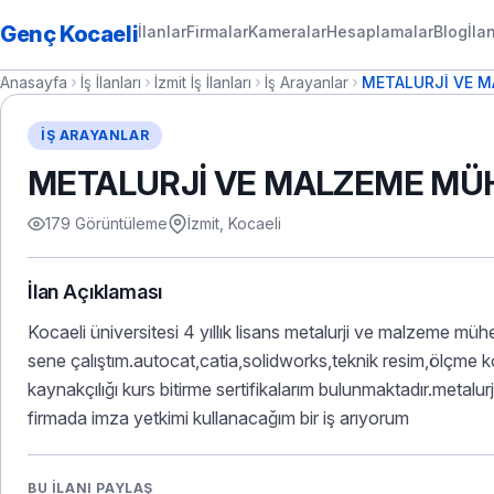
Genç Kocaeli
İlanlar
Firmalar
Kameralar
Hesaplamalar
Blog
İla
Anasayfa
İş İlanları
İzmit İş İlanları
İş Arayanlar
METALURJİ VE M
İŞ ARAYANLAR
METALURJİ VE MALZEME MÜH
179 Görüntüleme
İzmit, Kocaeli
İlan Açıklaması
Kocaeli üniversitesi 4 yıllık lisans metalurji ve malzeme m
sene çalıştım.autocat,catia,solidworks,teknik resim,ölçme kon
kaynakçılığı kurs bitirme sertifikalarım bulunmaktadır.metal
firmada imza yetkimi kullanacağım bir iş arıyorum
BU İLANI PAYLAŞ