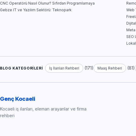
CNC Operatörü Nasıl Olunur? Sıfırdan Programlamaya
Remo
Gebze IT ve Yazılım Sektörü: Teknopark
Web T
Free
Dijit
Meta
SEO U
Lokal
(171)
(81)
BLOG KATEGORILERI
İş İlanları Rehberi
Maaş Rehberi
Genç Kocaeli
Kocaeli iş ilanları, eleman arayanlar ve firma
rehberi