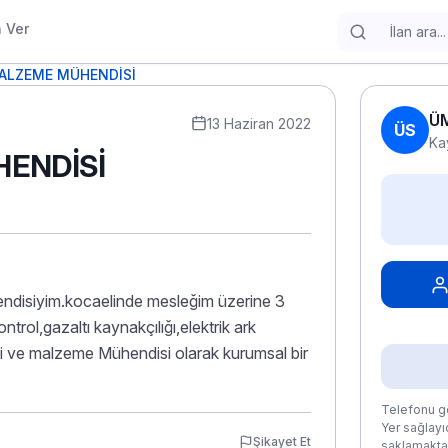
n Ver
ALZEME MÜHENDİSİ
ÜM
13 Haziran 2022
ÜS
Ka
ENDİSİ
ühendisiyim.kocaelinde mesleğim üzerine 3
trol,gazaltı kaynakçılığı,elektrik ark
urji ve malzeme Mühendisi olarak kurumsal bir
Telefonu gö
Yer sağlayıc
Şikayet Et
saklamaktad