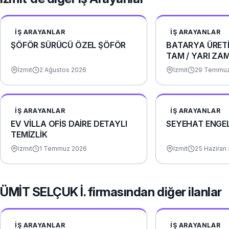
İŞ ARAYANLAR
İŞ ARAYANLAR
ŞÖFÖR SÜRÜCÜ ÖZEL ŞÖFÖR
BATARYA ÜRETİ
TAM / YARI ZA
(YEMEK+YOL)
İzmit
2 Ağustos 2026
İzmit
29 Temmuz
İŞ ARAYANLAR
İŞ ARAYANLAR
EV VİLLA OFİS DAİRE DETAYLI
SEYEHAT ENGE
TEMİZLİK
İzmit
1 Temmuz 2026
İzmit
25 Haziran
ÜMİT SELÇUK İ. firmasından diğer ilanlar
İŞ ARAYANLAR
İŞ ARAYANLAR