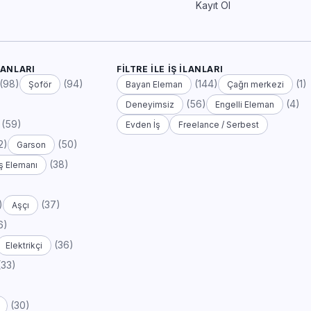
Kayıt Ol
LANLARI
FILTRE ILE İŞ İLANLARI
(98)
(94)
(144)
(1)
Şoför
Bayan Eleman
Çağrı merkezi
(56)
(4)
Deneyimsiz
Engelli Eleman
(59)
Evden İş
Freelance / Serbest
2)
(50)
Garson
(38)
ş Elemanı
)
(37)
Aşçı
6)
(36)
Elektrikçi
(33)
(30)