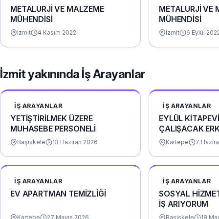
METALURJİ VE MALZEME
METALURJİ VE
MÜHENDİSİ
MÜHENDİSİ
İzmit
4 Kasım 2022
İzmit
6 Eylül 202
İzmit yakınında İş Arayanlar
İŞ ARAYANLAR
İŞ ARAYANLAR
YETİŞTİRİLMEK ÜZERE
EYLÜL KİTAPEV
MUHASEBE PERSONELİ
ÇALIŞACAK ER
ARIYORUZ
Başiskele
13 Haziran 2026
Kartepe
7 Hazir
İŞ ARAYANLAR
İŞ ARAYANLAR
EV APARTMAN TEMİZLİĞİ
SOSYAL HİZME
İŞ ARIYORUM
Kartepe
27 Mayıs 2026
Başiskele
18 Ma