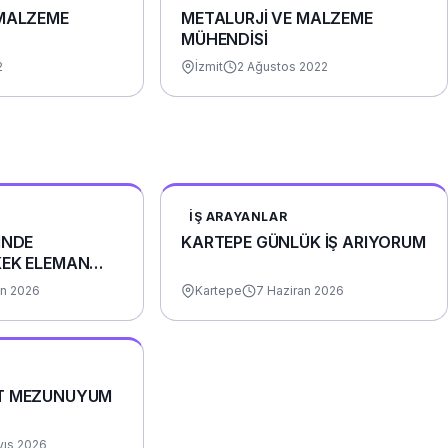
 MALZEME
METALURJİ VE MALZEME
MÜHENDİSİ
2
İzmit
2 Ağustos 2022
İŞ ARAYANLAR
İNDE
KARTEPE GÜNLÜK İŞ ARIYORUM
KEK ELEMAN
an 2026
Kartepe
7 Haziran 2026
T MEZUNUYUM
yıs 2026