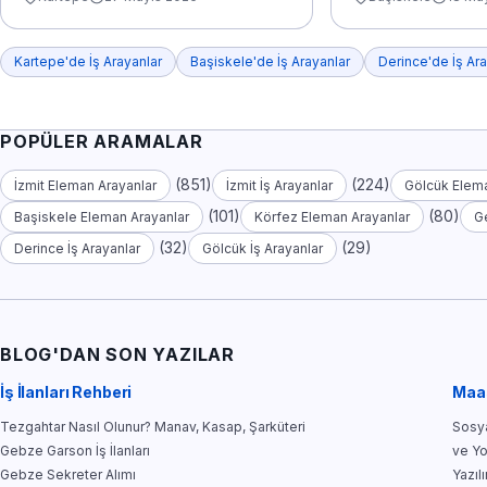
Kartepe'de İş Arayanlar
Başiskele'de İş Arayanlar
Derince'de İş Ara
POPÜLER ARAMALAR
(851)
(224)
İzmit Eleman Arayanlar
İzmit İş Arayanlar
Gölcük Elema
(101)
(80)
Başiskele Eleman Arayanlar
Körfez Eleman Arayanlar
G
(32)
(29)
Derince İş Arayanlar
Gölcük İş Arayanlar
BLOG'DAN SON YAZILAR
İş İlanları Rehberi
Maa
Tezgahtar Nasıl Olunur? Manav, Kasap, Şarküteri
Sosya
Gebze Garson İş İlanları
ve Y
Gebze Sekreter Alımı
Yazıl