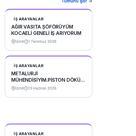
Tümünü gör →
İŞ ARAYANLAR
AĞIR VASITA ŞÖFÖRÜYÜM
KOCAELİ GENELİ İŞ ARIYORUM
İzmit
1 Temmuz 2026
İŞ ARAYANLAR
METALURJİ
MÜHENDİSİYİM.PİSTON DÖKÜM
FABRİKASINDA VE BORU
İzmit
13 Haziran 2026
FABRİKASINDA STAJIMI
YAPTIM.
İŞ ARAYANLAR