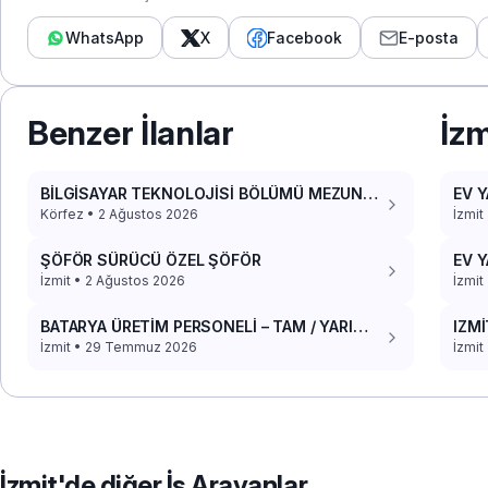
WhatsApp
X
Facebook
E-posta
Benzer İlanlar
İzm
BİLGİSAYAR TEKNOLOJİSİ BÖLÜMÜ MEZUN
EV Y
DACİA DOKKER 2017 PANELVAN ARACIM VAR
Körfez • 2 Ağustos 2026
İzmit
ŞÖFÖR SÜRÜCÜ ÖZEL ŞÖFÖR
EV Y
İzmit • 2 Ağustos 2026
İzmit
BATARYA ÜRETİM PERSONELİ – TAM / YARI
IZMİ
ZAMANLI (YEMEK+YOL)
İzmit • 29 Temmuz 2026
İzmi
İzmit'de diğer İş Arayanlar