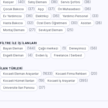
(40)
(38)
(38)
Kasiyer
Satış Elemanı
Servis Şoförü
(37)
(37)
(36)
Çocuk Bakıcısı
Aşçı
Ön Muhasebeci
(36)
(36)
(33)
Ev Yardımcısı
Elektrikçi
Yardımcı Personel
(32)
(30)
(28)
Hasta Bakıcısı
Özel Ders Öğretmeni
Asistan
(27)
(25)
Montaj Elemanı
Sevkiyat Elemanı
FILTRE ILE İŞ İLANLARI
(144)
(1)
(56)
Bayan Eleman
Çağrı merkezi
Deneyimsiz
(4)
Engelli Eleman
Evden İş
Freelance / Serbest
İLAN TÜRLERI
(1633)
(20)
Kocaeli Eleman Arayanlar
Kocaeli Firma Rehberi
(19)
(395)
Kocaeli Hizmet İlanları
Kocaeli İş Arayanlar
(37)
Üniversite İlan Panosu