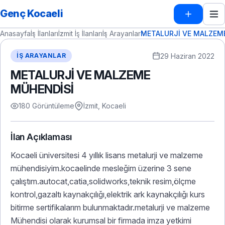
Genç Kocaeli
Anasayfa
İş İlanları
İzmit İş İlanları
İş Arayanlar
METALURJİ VE MALZEM
29 Haziran 2022
İŞ ARAYANLAR
METALURJİ VE MALZEME
MÜHENDİSİ
180 Görüntüleme
İzmit, Kocaeli
İlan Açıklaması
Kocaeli üniversitesi 4 yıllık lisans metalurji ve malzeme
mühendisiyim.kocaelinde mesleğim üzerine 3 sene
çalıştım.autocat,catia,solidworks,teknik resim,ölçme
kontrol,gazaltı kaynakçılığı,elektrik ark kaynakçılığı kurs
bitirme sertifikalarım bulunmaktadır.metalurji ve malzeme
Mühendisi olarak kurumsal bir firmada imza yetkimi