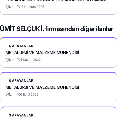
YAPTIM.
İzmit
13 Haziran 2026
ÜMİT SELÇUK İ. firmasından diğer ilanlar
İŞ ARAYANLAR
METALURJİ VE MALZEME MÜHENDİSİ
İzmit
4 Kasım 2022
İŞ ARAYANLAR
METALURJİ VE MALZEME MÜHENDİSİ
İzmit
6 Eylül 2022
İŞ ARAYANLAR