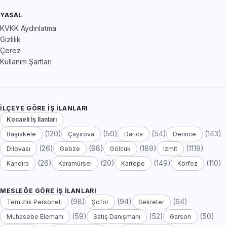
YASAL
KVKK Aydınlatma
Gizlilik
Çerez
Kullanım Şartları
İLÇEYE GÖRE İŞ İLANLARI
Kocaeli İş İlanları
(120)
(50)
(54)
(143)
Başiskele
Çayırova
Darıca
Derince
(26)
(98)
(189)
(1119)
Dilovası
Gebze
Gölcük
İzmit
(26)
(20)
(149)
(110)
Kandıra
Karamürsel
Kartepe
Körfez
MESLEĞE GÖRE İŞ İLANLARI
(98)
(94)
(64)
Temizlik Personeli
Şoför
Sekreter
(59)
(52)
(50)
Muhasebe Elemanı
Satış Danışmanı
Garson