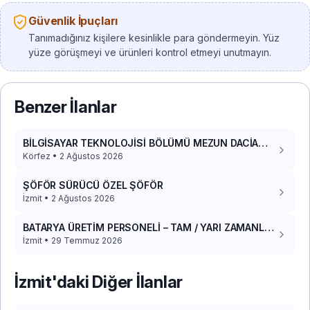
Güvenlik İpuçları
Tanımadığınız kişilere kesinlikle para göndermeyin. Yüz
yüze görüşmeyi ve ürünleri kontrol etmeyi unutmayın.
Benzer İlanlar
BİLGİSAYAR TEKNOLOJİSİ BÖLÜMÜ MEZUN DACİA
DOKKER 2017 PANELVAN ARACIM VAR
Körfez • 2 Ağustos 2026
ŞÖFÖR SÜRÜCÜ ÖZEL ŞÖFÖR
İzmit • 2 Ağustos 2026
BATARYA ÜRETİM PERSONELİ – TAM / YARI ZAMANLI
(YEMEK+YOL)
İzmit • 29 Temmuz 2026
İzmit'daki Diğer İlanlar