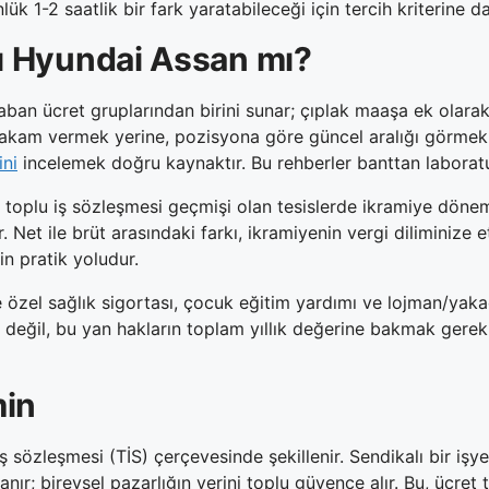
 1-2 saatlik bir fark yaratabileceği için tercih kriterine dah
ı Hyundai Assan mı?
ban ücret gruplarından birini sunar; çıplak maaşa ek olarak 
rakam vermek yerine, pozisyona göre güncel aralığı görmek
ini
incelemek doğru kaynaktır. Bu rehberler banttan laboratu
klü toplu iş sözleşmesi geçmişi olan tesislerde ikramiye dön
ır. Net ile brüt arasındaki farkı, ikramiyenin vergi diliminize 
n pratik yoludur.
 özel sağlık sigortası, çocuk eğitim yardımı ve lojman/yak
a değil, bu yan hakların toplam yıllık değerine bakmak gereki
min
sözleşmesi (TİS) çerçevesinde şekillenir. Sendikalı bir işyer
nır; bireysel pazarlığın yerini toplu güvence alır. Bu, ücret 