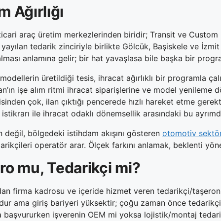
m Ağırlığı
icari araç üretim merkezlerinden biridir; Transit ve Custom p
yılan tedarik zinciriyle birlikte Gölcük, Başiskele ve İzmit 
ı kalması anlamına gelir; bir hat yavaşlasa bile başka bir p
dellerin üretildiği tesis, ihracat ağırlıklı bir programla çal
n’ın işe alım ritmi ihracat siparişlerine ve model yenileme d
nden çok, ilan çıktığı pencerede hızlı hareket etme gerekti
stikrarı ile ihracat odaklı dönemsellik arasındaki bu ayrımdı
an değil, bölgedeki istihdam akışını gösteren
otomotiv sektörü
kçileri operatör arar. Ölçek farkını anlamak, beklenti yöne
ro mu, Tedarikçi mi?
rudan firma kadrosu ve içeride hizmet veren tedarikçi/taşer
oldur ama giriş bariyeri yüksektir; çoğu zaman önce tedarik
a başvururken işverenin OEM mi yoksa lojistik/montaj tedari