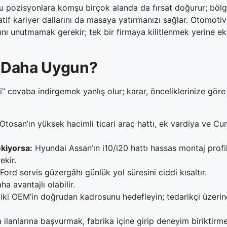
, bu pozisyonlara komşu birçok alanda da fırsat doğurur; böl
tif kariyer dallarını da masaya yatırmanızı sağlar. Otomotiv d
ığını unutmamak gerekir; tek bir firmaya kilitlenmek yerine 
in Daha Uygun?
yi” cevaba indirgemek yanlış olur; karar, önceliklerinize göre 
Otosan’ın yüksek hacimli ticari araç hattı, ek vardiya ve Cu
ekiyorsa:
Hyundai Assan’ın i10/i20 hattı hassas montaj profi
ekir.
Ford servis güzergâhı günlük yol süresini ciddi kısaltır.
a avantajlı olabilir.
iki OEM’in doğrudan kadrosunu hedefleyin; tedarikçi üzerin
a ilanlarına başvurmak, fabrika içine girip deneyim biriktirm