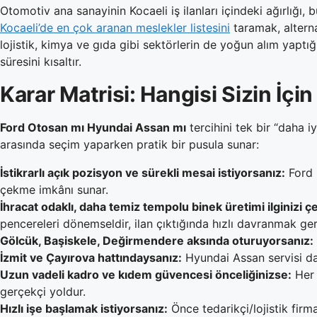
Otomotiv ana sanayinin Kocaeli iş ilanları içindeki ağırlığı
Kocaeli’de en çok aranan meslekler listesini
taramak, alterna
lojistik, kimya ve gıda gibi sektörlerin de yoğun alım yapt
süresini kısaltır.
Karar Matrisi: Hangisi Sizin İç
Ford Otosan mı Hyundai Assan mı
tercihini tek bir “daha i
arasında seçim yaparken pratik bir pusula sunar:
İstikrarlı açık pozisyon ve sürekli mesai istiyorsanız:
Ford 
çekme imkânı sunar.
İhracat odaklı, daha temiz tempolu binek üretimi ilginizi ç
pencereleri dönemseldir, ilan çıktığında hızlı davranmak ger
Gölcük, Başiskele, Değirmendere aksında oturuyorsanız:
İzmit ve Çayırova hattındaysanız:
Hyundai Assan servisi dah
Uzun vadeli kadro ve kıdem güvencesi önceliğinizse:
Her 
gerçekçi yoldur.
Hızlı işe başlamak istiyorsanız:
Önce tedarikçi/lojistik firm