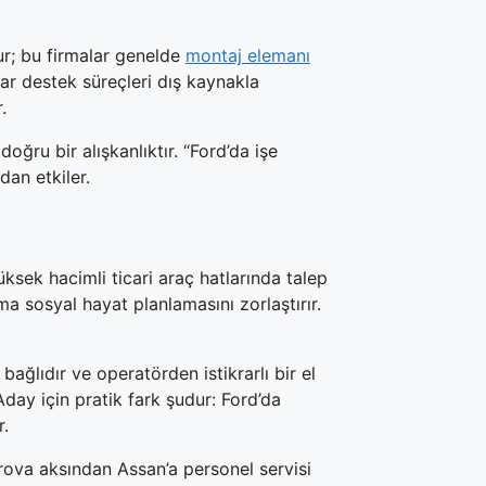
ur; bu firmalar genelde
montaj elemanı
ar destek süreçleri dış kaynakla
.
oğru bir alışkanlıktır. “Ford’da işe
an etkiler.
ksek hacimli ticari araç hatlarında talep
a sosyal hayat planlamasını zorlaştırır.
bağlıdır ve operatörden istikrarlı bir el
 Aday için pratik fark şudur: Ford’da
r.
ırova aksından Assan’a personel servisi