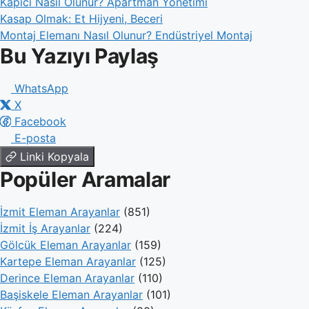
Kapıcı Nasıl Olunur? Apartman Yönetimi
Kasap Olmak: Et Hijyeni, Beceri
Montaj Elemanı Nasıl Olunur? Endüstriyel Montaj
Bu Yazıyı Paylaş
WhatsApp
X
Facebook
E-posta
Linki Kopyala
Popüler Aramalar
İzmit Eleman Arayanlar
(851)
İzmit İş Arayanlar
(224)
Gölcük Eleman Arayanlar
(159)
Kartepe Eleman Arayanlar
(125)
Derince Eleman Arayanlar
(110)
Başiskele Eleman Arayanlar
(101)