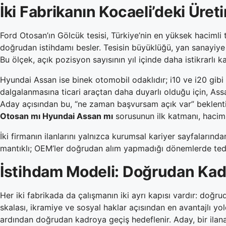
İki Fabrikanın Kocaeli’deki Üreti
Ford Otosan’ın Gölcük tesisi, Türkiye’nin en yüksek hacimli t
doğrudan istihdamı besler. Tesisin büyüklüğü, yan sanayiye ya
Bu ölçek, açık pozisyon sayısının yıl içinde daha istikrarl
Hyundai Assan ise binek otomobil odaklıdır; i10 ve i20 gibi mo
dalgalanmasına ticari araçtan daha duyarlı olduğu için, Assa
Aday açısından bu, “ne zaman başvursam açık var” beklentisi
Otosan mı Hyundai Assan mı
sorusunun ilk katmanı, hacim i
İki firmanın ilanlarını yalnızca kurumsal kariyer sayfalarınd
mantıklı; OEM’ler doğrudan alım yapmadığı dönemlerde tedari
İstihdam Modeli: Doğrudan Kad
Her iki fabrikada da çalışmanın iki ayrı kapısı vardır: doğ
skalası, ikramiye ve sosyal haklar açısından en avantajlı y
ardından doğrudan kadroya geçiş hedeflenir. Aday, bir ilan