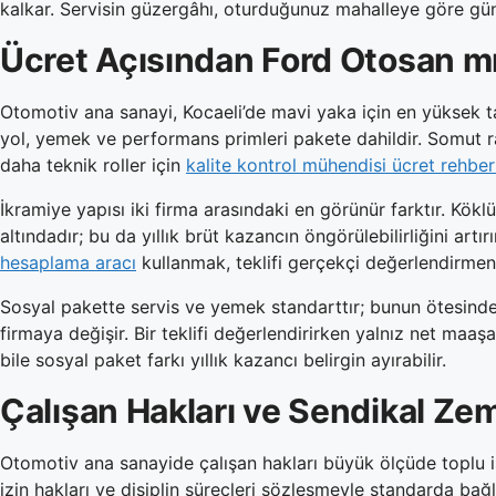
kalkar. Servisin güzergâhı, oturduğunuz mahalleye göre günlük
Ücret Açısından Ford Otosan m
Otomotiv ana sanayi, Kocaeli’de mavi yaka için en yüksek ta
yol, yemek ve performans primleri pakete dahildir. Somut 
daha teknik roller için
kalite kontrol mühendisi ücret rehber
İkramiye yapısı iki firma arasındaki en görünür farktır. Kö
altındadır; bu da yıllık brüt kazancın öngörülebilirliğini artır
hesaplama aracı
kullanmak, teklifi gerçekçi değerlendirmeni
Sosyal pakette servis ve yemek standarttır; bunun ötesinde
firmaya değişir. Bir teklifi değerlendirirken yalnız net maaş
bile sosyal paket farkı yıllık kazancı belirgin ayırabilir.
Çalışan Hakları ve Sendikal Ze
Otomotiv ana sanayide çalışan hakları büyük ölçüde toplu iş 
izin hakları ve disiplin süreçleri sözleşmeyle standarda bağla