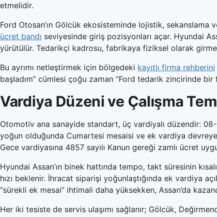
etmelidir.
Ford Otosan’ın Gölcük ekosisteminde lojistik, sekanslama ve
ücret bandı
seviyesinde giriş pozisyonları açar. Hyundai As
yürütülür. Tedarikçi kadrosu, fabrikaya fiziksel olarak girm
Bu ayrımı netleştirmek için bölgedeki
kayıtlı firma rehberini
başladım” cümlesi çoğu zaman “Ford tedarik zincirinde bir 
Vardiya Düzeni ve Çalışma Te
Otomotiv ana sanayide standart, üç vardiyalı düzendir: 08-1
yoğun olduğunda Cumartesi mesaisi ve ek vardiya devreye gir
Gece vardiyasına 4857 sayılı Kanun gereği zamlı ücret uygula
Hyundai Assan’ın binek hattında tempo, takt süresinin kısalığı
hızı beklenir. İhracat siparişi yoğunlaştığında ek vardiya açı
“sürekli ek mesai” ihtimali daha yüksekken, Assan’da kazan
Her iki tesiste de servis ulaşımı sağlanır; Gölcük, Değirmen