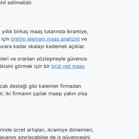
il edilmelidir.
yıllık birkaç maaş tutarında ikramiye,
 için
üretim elemanı maaş analizini
ve
vara kadar skalayı kademeli açıklar.
emleri ve oranları sözleşmeyle güvence
etkisini görmek için bir
brüt-net maaş
acak desteği gibi kalemler firmadan
r; iki firmanın çıplak maaşı yakın olsa
inde ücret artışları, ikramiye dönemleri,
tavanını sınırlayabilse de iş güvencesini