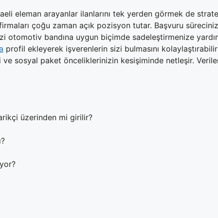
aeli eleman arayanlar ilanlarını tek yerden görmek de stratej
firmaları çoğu zaman açık pozisyon tutar. Başvuru sürecini
i otomotiv bandına uygun biçimde sadeleştirmenize yardımc
a
profil ekleyerek işverenlerin sizi bulmasını kolaylaştırabili
i ve sosyal paket önceliklerinizin kesişiminde netleşir. Verile
kçi üzerinden mi girilir?
ı?
ıyor?