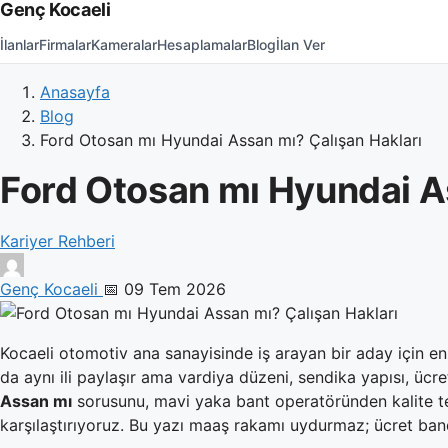
Genç Kocaeli
İlanlar
Firmalar
Kameralar
Hesaplamalar
Blog
İlan Ver
Anasayfa
Blog
Ford Otosan mı Hyundai Assan mı? Çalışan Hakları
Ford Otosan mı Hyundai A
Kariyer Rehberi
Genç Kocaeli
📅 09 Tem 2026
Kocaeli otomotiv ana sanayisinde iş arayan bir aday için en
da aynı ili paylaşır ama vardiya düzeni, sendika yapısı, ücret
Assan mı
sorusunu, mavi yaka bant operatöründen kalite te
karşılaştırıyoruz. Bu yazı maaş rakamı uydurmaz; ücret bandı