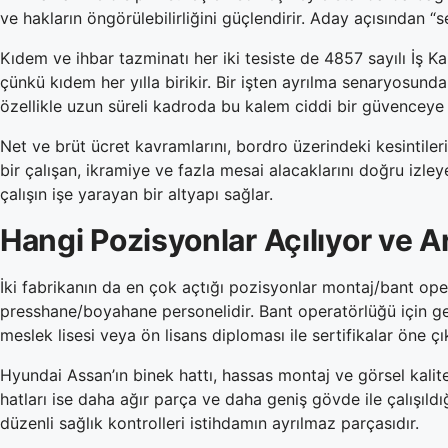
ve hakların öngörülebilirliğini güçlendirir. Aday açısından “
Kıdem ve ihbar tazminatı her iki tesiste de 4857 sayılı İş K
çünkü kıdem her yılla birikir. Bir işten ayrılma senaryosund
özellikle uzun süreli kadroda bu kalem ciddi bir güvenceye
Net ve brüt ücret kavramlarını, bordro üzerindeki kesintile
bir çalışan, ikramiye ve fazla mesai alacaklarını doğru izl
çalışın işe yarayan bir altyapı sağlar.
Hangi Pozisyonlar Açılıyor ve A
İki fabrikanın da en çok açtığı pozisyonlar montaj/bant opera
presshane/boyahane personelidir. Bant operatörlüğü için gene
meslek lisesi veya ön lisans diploması ile sertifikalar öne ç
Hyundai Assan’ın binek hattı, hassas montaj ve görsel kalite 
hatları ise daha ağır parça ve daha geniş gövde ile çalışıldı
düzenli sağlık kontrolleri istihdamın ayrılmaz parçasıdır.