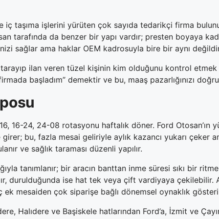
 iç taşıma işlerini yürüten çok sayıda tedarikçi firma bulun
san tarafında da benzer bir yapı vardır; presten boyaya kad
enizi sağlar ama haklar OEM kadrosuyla bire bir aynı değildir
tarayıp ilan veren tüzel kişinin kim olduğunu kontrol etmek d
firmada başladım” demektir ve bu, maaş pazarlığınızı doğrud
mposu
6, 16-24, 24-08 rotasyonu haftalık döner. Ford Otosan’ın yü
er; bu, fazla mesai geliriyle aylık kazancı yukarı çeker am
nır ve sağlık taraması düzenli yapılır.
yla tanımlanır; bir aracın banttan inme süresi sıkı bir ritme 
lır, durulduğunda ise hat tek veya çift vardiyaya çekilebilir.
ç ek mesaiden çok siparişe bağlı dönemsel oynaklık gösteri
dere, Halıdere ve Başiskele hatlarından Ford’a, İzmit ve Çay