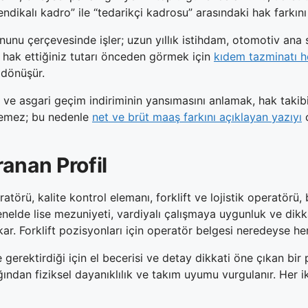
sendikalı kadro” ile “tedarikçi kadrosu” arasındaki hak farkın
anunu çerçevesinde işler; uzun yıllık istihdam, otomotiv ana 
a hak ettiğiniz tutarı önceden görmek için
kıdem tazminatı h
 dönüşür.
ri ve asgari geçim indiriminin yansımasını anlamak, hak taki
eyemez; bu nedenle
net ve brüt maaş farkını açıklayan yazıyı
o
ranan Profil
törü, kalite kontrol elemanı, forklift ve lojistik operatörü,
lde lise mezuniyeti, vardiyalı çalışmaya uygunluk ve dikkat 
ıkar. Forklift pozisyonları için operatör belgesi neredeyse he
gerektirdiği için el becerisi ve detay dikkati öne çıkan bir p
ğından fiziksel dayanıklılık ve takım uyumu vurgulanır. Her i